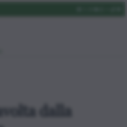
eo
volta dalla