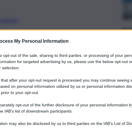
preferite
ocess My Personal Information
scorse ore a una pensionata di Licata,
to opt-out of the sale, sharing to third parties, or processing of your per
ella località di mare di Mollarella
formation for targeted advertising by us, please use the below opt-out s
 selection.
 that after your opt-out request is processed you may continue seeing i
ased on personal information utilized by us or personal information dis
 prior to your opt-out.
rately opt-out of the further disclosure of your personal information by
he IAB’s list of downstream participants.
tion may also be disclosed by us to third parties on the IAB’s List of 
 that may further disclose it to other third parties.