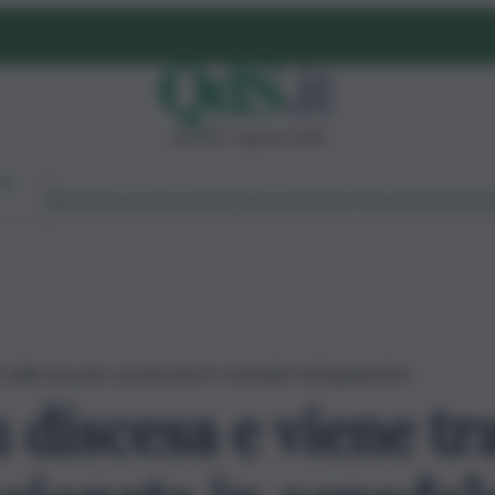
venerdì 7 agosto 2026
Ambiente
Lavoro
Economia
Politica
Cultura
Dai Mercati
Podcast
Vid
 dalla sua auto: pensionata in ospedale nell’agrigentino
 discesa e viene tra