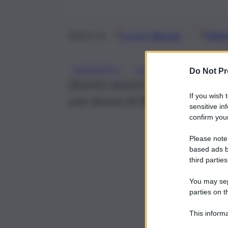
Google
Discover
Fonti 
Seguici su
, 
, 
AGRIGENTO
CRONACA
INVESTITA
Do Not Pr
Questo quanto accaduto nelle 
If you wish 
una donna di 80 anni travolta n
sensitive in
confirm your
Please note
based ads b
third parties
You may sepa
parties on t
This informa
Participants