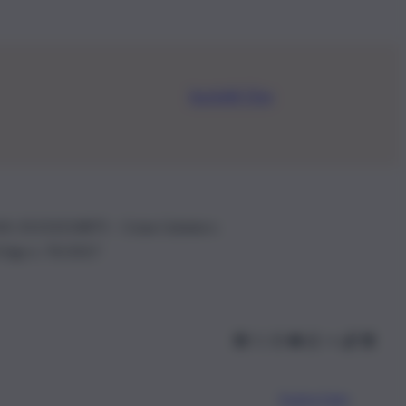
Iscriviti Ora
.IVA: 01153210875 – Cciaa Catania n.
 D.lgs n. 70/2017
Scarica l’app