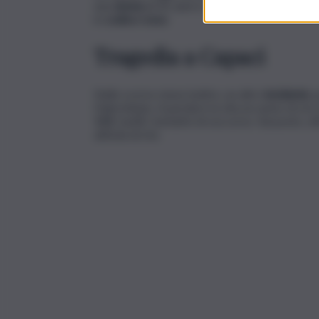
una
donna
di 42 anni è stata
investita
da un’au
in
codice rosso
.
Tragedia a Capaci
Nello scorso mese inoltre, un altro
incidente
,
Palermitano. A perdere la vita un uomo di circ
113
. Inutili i tentativi di soccorso. Sul posto, o
attività di rito