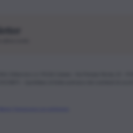
letter
le ultime novità
26 | Ediservice s.r.l. 95126 Catania – Via Principe Nicola, 22 – P
3210875 – Quotidiano di Sicilia usufruisce dei contributi di cui al
Alberto Tregua
Lavora con noi
Gerenza