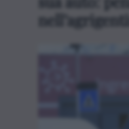
sua auto: pen
nell’agrigent