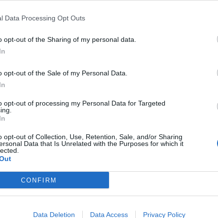
l Data Processing Opt Outs
o opt-out of the Sharing of my personal data.
In
probabilità a causa del mancato inserimento del freno a
pedale.
Questo quanto accaduto nelle scorse ore a una
olta nella località di mare di
Mollarella.
o opt-out of the Sale of my Personal Data.
In
t, news e aggiornamenti CLICCA QUI
to opt-out of processing my Personal Data for Targeted
rta che il mezzo stava per travolgerla subito dopo aver
ing.
re il mezzo, finendo per essere colpita in pieno.
Una
In
rrivati i VdF e, chiaramente, intervenuti anche i soccorsi
onna all’ospedale San Giacomo d’Altopasso, proprio dove si
o opt-out of Collection, Use, Retention, Sale, and/or Sharing
ui ha bisogno.
ersonal Data that Is Unrelated with the Purposes for which it
lected.
Out
orso luglio a Monreale, nel
CONFIRM
 via Venero a
Monreale
, in provincia di Palermo, dove
Data Deletion
Data Access
Privacy Policy