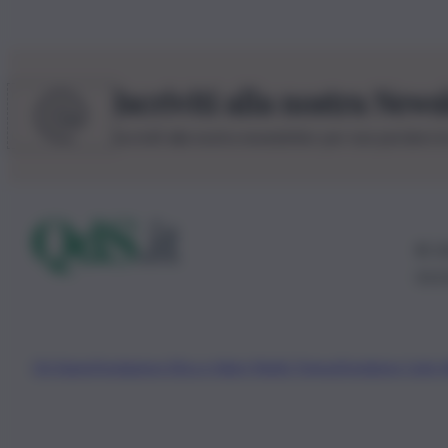
Iscriviti alla nostra News
Iscriviti alla nostra newsletter per non perdere 
© 20
0115
Chi Siamo
Fondazione Etica e Valori Marilù Tregua
Fondatore Carlo 