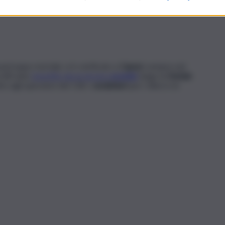
to mentre attraversava. La malcapitata è finita in ospedale
 purtroppo mortale, si è verificato a
Capaci
, sempre nel
a 80 anni,
investito da un grosso
scooter
lungo la
Statale
ltre agli operatori del 118, i
carabinieri
per i rilievi e le