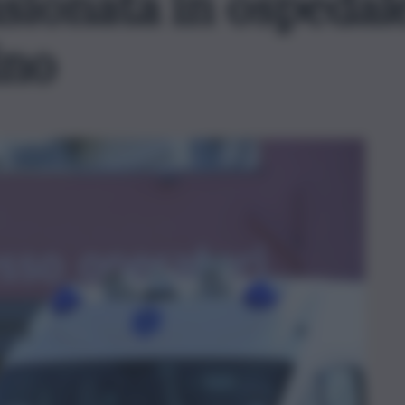
sionata in ospedal
ino