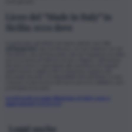
nostri giovani».
Liceo del “Made in Italy” in
Sicilia: ecco dove
In particolare, gli istituti che hanno aderito sono:
tre
nell’Agrigentino
, due nel Nisseno, tre nel Catanese, tre nel
Messinese, due nel Siracusano, due nel Trapanese ed, infine,
uno in provincia di Palermo ed uno a Ragusa. L’attivazione
del nuovo liceo è subordinata alla sussistenza di requisiti
quali il numero degli iscritti, la dotazione organica del
personale docente e la disponibilità di locali idonei. In caso
contrario, la decorrenza del nuovo percorso didattico sarà
posticipata di un anno.
Iscriviti gratis al canale WhatsApp di QdS.it, news e
aggiornamenti CLICCA QUI
Leggi anche