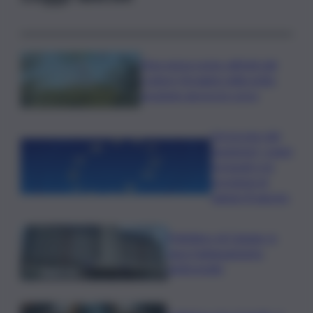
Etna senza sosta: attività dal
cratere Voragine nella notte,
eruzione ancora in corso
L’oroscopo del
weekend, i segni
fortunati e le
previsioni di
sabato 8 agosto
Policlinico di Catania, in
gara l’adeguamento
antincendio