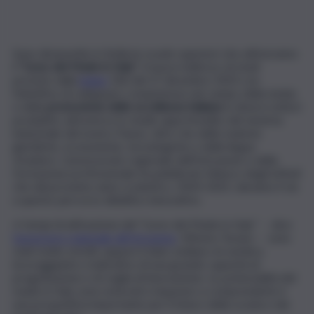
Sono diciassette in Sicilia le scuole superiori che attiveranno
il
“Liceo del Made in Italy”
, il nuovo indirizzo di studi
previsto dalla
legge
206 del 27 dicembre 2023 con
l’obiettivo di sviluppare competenze nel campo della tutela
e della
promozione delle eccellenze italiane
in diversi settori
produttivi, attraverso lo studio approfondito del sistema
industriale del nostro Paese, oltre che delle materie
giuridiche, economiche, tecnologiche e delle lingue
straniere. L’assessorato regionale dell’Istruzione e della
formazione professionale ha pubblicato l’elenco degli istituti
che dal prossimo anno scolastico, 2024-2025, daranno il via
a questo percorso didattico innovativo.
«I tempi di attivazione del “Liceo del Made in Italy” – dice
l’assessore regionale all’Istruzione
, Mimmo Turano – sono
stati molto stretti, eppure il dato siciliano mi sembra
incoraggiante e indicativo di una grande capacità di
progettazione e di voglia di innovazione. Le potenzialità del
made in Italy sono notevoli e imparare a comprenderle è
una prospettiva importante per il futuro della scuola e dei