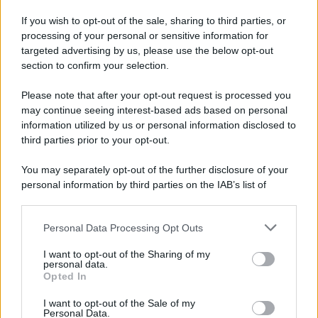
Iscriviti alla nostra Newsletter
If you wish to opt-out of the sale, sharing to third parties, or
Iscriviti alla nostra newsletter per non perdere le ultime
processing of your personal or sensitive information for
novità
targeted advertising by us, please use the below opt-out
section to confirm your selection.
Iscriviti Ora
Please note that after your opt-out request is processed you
may continue seeing interest-based ads based on personal
information utilized by us or personal information disclosed to
third parties prior to your opt-out.
You may separately opt-out of the further disclosure of your
personal information by third parties on the IAB’s list of
© 2026 | Ediservice s.r.l. 95126 Catania – Via Principe
downstream participants.
Nicola, 22 – P.IVA: 01153210875 – Cciaa Catania n.
Personal Data Processing Opt Outs
This information may also be disclosed by us to third parties
01153210875 – Quotidiano di Sicilia usufruisce dei
on the IAB’s List of Downstream Participants that may further
contributi di cui al D.lgs n. 70/2017
I want to opt-out of the Sharing of my
disclose it to other third parties.
personal data.
Opted In
I want to opt-out of the Sale of my
Personal Data.
Chi Siamo