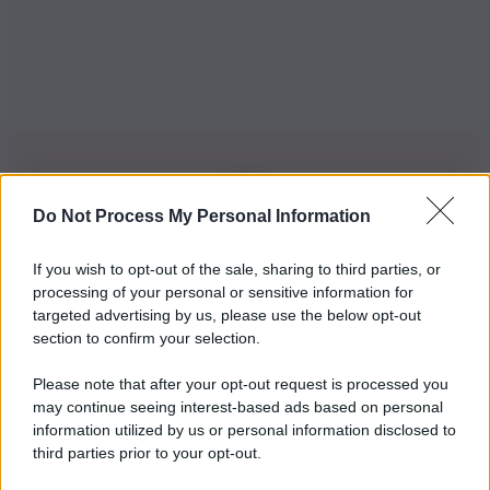
Do Not Process My Personal Information
Iscriviti alla nostra Newsletter
If you wish to opt-out of the sale, sharing to third parties, or
Iscriviti alla nostra newsletter per non perdere le ultime
processing of your personal or sensitive information for
novità
targeted advertising by us, please use the below opt-out
section to confirm your selection.
Iscriviti Ora
Please note that after your opt-out request is processed you
may continue seeing interest-based ads based on personal
information utilized by us or personal information disclosed to
third parties prior to your opt-out.