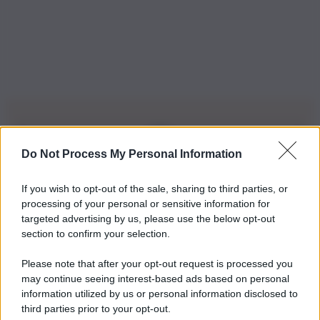
Do Not Process My Personal Information
Iscriviti alla nostra Newsletter
If you wish to opt-out of the sale, sharing to third parties, or
Iscriviti alla nostra newsletter per non perdere le ultime
processing of your personal or sensitive information for
novità
targeted advertising by us, please use the below opt-out
section to confirm your selection.
Iscriviti Ora
Please note that after your opt-out request is processed you
may continue seeing interest-based ads based on personal
information utilized by us or personal information disclosed to
third parties prior to your opt-out.