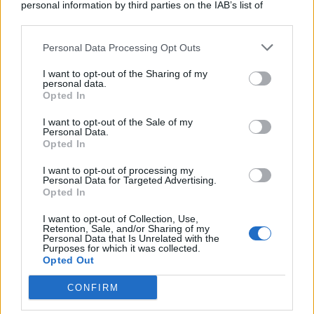
personal information by third parties on the IAB’s list of
© 2026 | Ediservice s.r.l. 95126 Catania – Via Principe
downstream participants.
Nicola, 22 – P.IVA: 01153210875 – Cciaa Catania n.
Personal Data Processing Opt Outs
This information may also be disclosed by us to third parties
01153210875 – Quotidiano di Sicilia usufruisce dei
on the IAB’s List of Downstream Participants that may further
contributi di cui al D.lgs n. 70/2017
I want to opt-out of the Sharing of my
disclose it to other third parties.
personal data.
Opted In
I want to opt-out of the Sale of my
Personal Data.
Chi Siamo
Opted In
Fondazione Etica e Valori Marilù Tregua
Fondatore Carlo Alberto Tregua
Lavora con noi
I want to opt-out of processing my
Personal Data for Targeted Advertising.
Gerenza
Opted In
I want to opt-out of Collection, Use,
Retention, Sale, and/or Sharing of my
Personal Data that Is Unrelated with the
Purposes for which it was collected.
Opted Out
Scarica l’app
CONFIRM
Privacy Policy
Preferenze Privacy