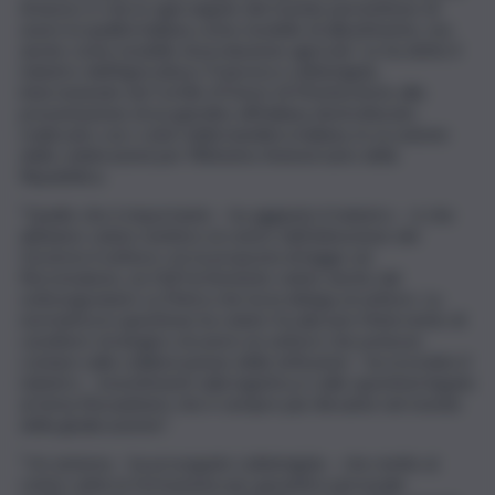
di lavoro e che in ogni angolo del mondo permettono di
avere la qualità italiana come modello di allestimento, ma
anche come modello di produzione agricola”. Lo ha detto il
ministro dell’Agricoltura, Francesco Lollobrigida,
intervenendo nel Cortile d’Onore di Montecitorio alla
presentazione di un giardino all’italiana destrutturato
realizzato con i colori della bandiera italiana, in occasione
delle celebrazioni per l’80esimo Anniversario della
Repubblica.
“Quello che è importante – ha aggiunto il ministro – è che
abbiamo voluto mettere al centro dell’attenzione del
Governo il settore con la proposta di legge sul
florovivaismo, un Ddl fortemente voluto anche dal
sottosegratario La Pietra che ha la delega al settore. La
normativa in questione ha voluto focalizzare l’intervento di
carattere strategico di avere un settore che potesse
contare sulla collaborazione delle istituzioni – ha ricordato il
ministro – investimenti sulla logistica e sulle questioni legate
al tema fitosanitario che è sempre più rilevante nel mondo
della gbalizzazione”.
“Un sistema – ha proseguito Lollobrigida – che mette al
centro anhe la formazione per garantire personale