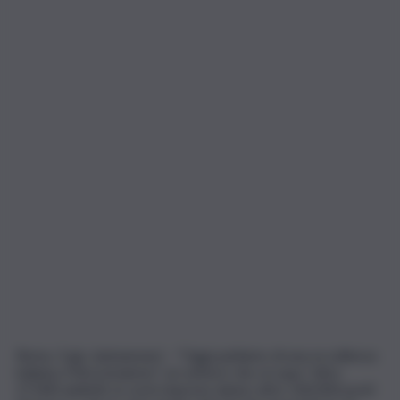
Roma, 3 giu. (askanews) – “Oggi parliamo di una eccellenza
italiana, il florovivaismo”, un settore che occupa “oltre
27.000 addetti, in cui le imprese danno oltre 100.000 posti