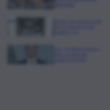
degli italiani
Banche, First Cisl: boom utili,
oltre 15 mln per le 5 più
grandi in I sem
Usa, -23.000 posti lavoro a
luglio, secondo dato
peggiore del 2026