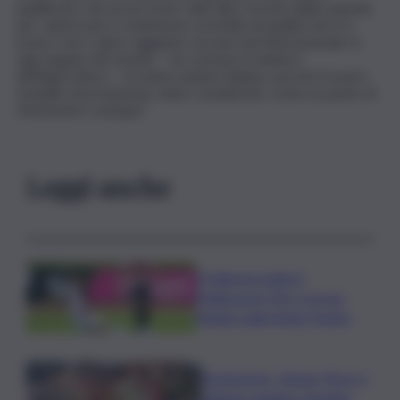
qualificato che possa esser utile alla crescita della aziende
per valorizzare e mantenere un livello di qualità che è il
nostro vero valore aggiunto sui mercati internazionali. In
ogni angolo del mondo – ha concluso il ministro
dell’Agricoltura – troviamo piante italiane, perché il nostro
modello di produzione viene considerato come un punto di
riferimento ovunque”.
Leggi anche
Il Palermo batte il
Melbourne City e fa suo
l’Anglo-palermitan Trophy
Enoturismo, Cinque Terre e
Salento guidano desideri