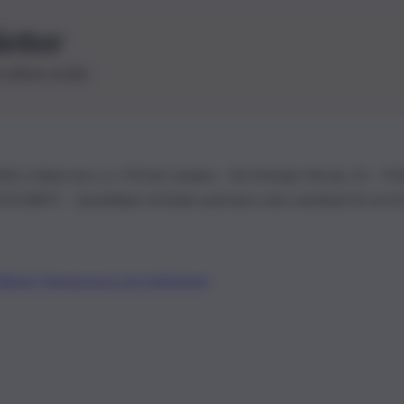
letter
le ultime novità
26 | Ediservice s.r.l. 95126 Catania – Via Principe Nicola, 22 – P
3210875 – Quotidiano di Sicilia usufruisce dei contributi di cui al
Alberto Tregua
Lavora con noi
Gerenza