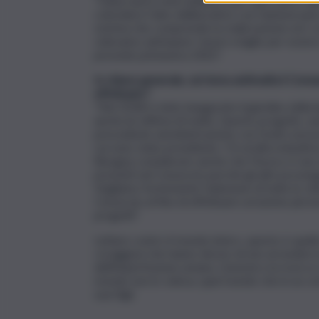
“L’idea nasce mesi addietro per dare lustro alla
coincidere l’atto deliberativo con l’anniversario
somma che comprende la realizzazione ed i cos
volevamo anticipare i lavori a luglio per esser
prevedo primavera 2022”.
In chiave generale, sul tema antimafia il Comun
effettuato?
“Nel 2018 è stato inaugurato il giardino della l
anche lui vittima di mafia. Questo progetto, a
precedente amministrazione con fondi concessi 
cui sono stato presidente. C’è un’altra iniziat
Bisogna considerare anche che Paceco è uno de
presenti nel Consorzio perchè gli altri prove
Vogliamo fortemente l’adesione di tutte le citt
Consorzio al fine di effettuare un’azione più in
progetti”.
Lottare contro il mondo intero, questo è quel
coraggiosi che hanno deciso di non arrendersi 
dell’imperfezione umana. L’onestà e la ricerca 
mondo non lo voleva, quel mondo che in un cert
suoi figli.