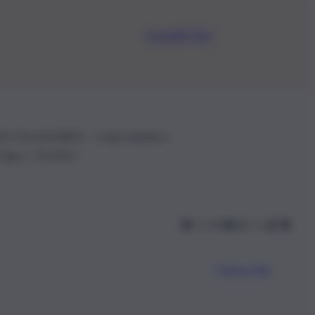
Iscriviti Ora
.IVA: 01153210875 – Cciaa Catania n.
 D.lgs n. 70/2017
Scarica l’app