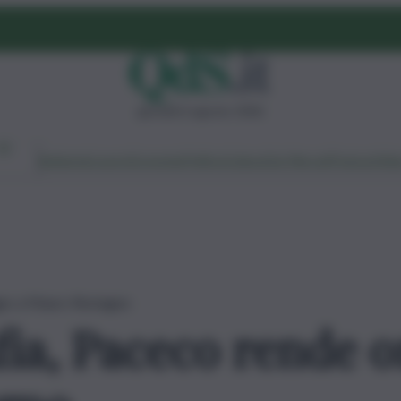
giovedì 6 agosto 2026
Ambiente
Lavoro
Economia
Politica
Cultura
Dai Mercati
Podcast
Vid
gio a Mauro Rostagno
afia, Paceco rende 