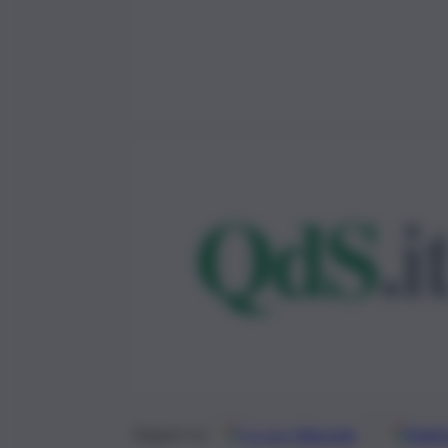
Google
Discover
Fonti 
Seguici su