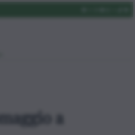
eo
omaggio a