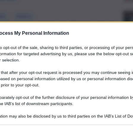
, 
GNO
PACECO
li con previsione di ultimare i lavori
ga il primo cittadino di Paceco,
ocess My Personal Information
o dal Quotidiano di Sicilia
to opt-out of the sale, sharing to third parties, or processing of your per
formation for targeted advertising by us, please use the below opt-out s
 selection.
 that after your opt-out request is processed you may continue seeing i
ased on personal information utilized by us or personal information dis
 prior to your opt-out.
rately opt-out of the further disclosure of your personal information by
he IAB’s list of downstream participants.
tion may also be disclosed by us to third parties on the IAB’s List of 
 that may further disclose it to other third parties.