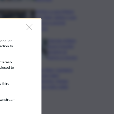
Vertice a casa Meloni
con Tajani, Salvini e Lupi:
bilancio e priorità
ripresa
Operaio siciliano
sonal or
muore travolto
ection to
da lastre di
marmo a Carrara
nterest-
closed to
Banco Bpm, Castagna:
Agricole Italia?
Valuteremo, ritengo
 third
fusione molto solida
Downstream