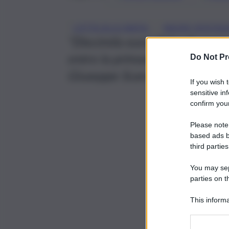
, 
LOTTA ALLA MAFIA
MAURO ROSTA
“Diecimila euro di fondi comuna
entro la primavera 2022”, spie
Do Not Pr
Giuseppe Scarcella, intervistat
If you wish 
sensitive in
confirm your
Please note
based ads b
third parties
You may sepa
parties on t
This informa
Participants