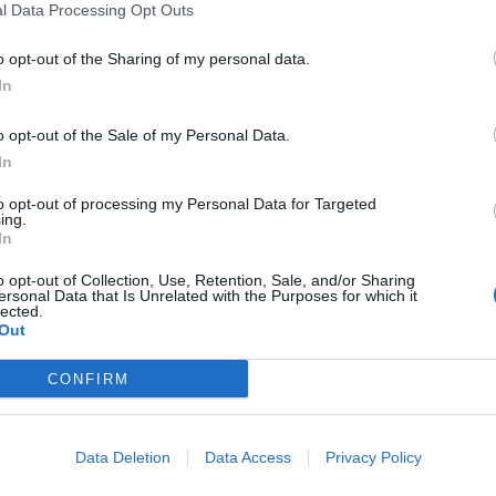
l Data Processing Opt Outs
o opt-out of the Sharing of my personal data.
erché ho deciso di esserlo”.
In
nte nel corso della sua vita
: alla guida delle manifestazioni
 Lotta Continua
(una delle maggiori formazioni della sinistra
a comunità socioterapeutica Saman
, oltre a centinaia di
o opt-out of the Sale of my Personal Data.
uo potere.
In
enzi di Valderice, alcuni sicari mafiosi mettono
fine alla sua
to opt-out of processing my Personal Data for Targeted
o tempo, sul luogo dell’uccisione è stato posizionato un
ing.
uture generazioni. Adesso, l’amministrazione di Paceco,
In
acquisizione di un’opera scultorea del giornalista
da
opo di restituire in modo permanente alla cittadinanza – è
o opt-out of Collection, Use, Retention, Sale, and/or Sharing
a sacrificato la propria vita per la Verità e la Giustizia”.
ersonal Data that Is Unrelated with the Purposes for which it
lected.
Out
l cappello”, sarà realizzata dall’artista pacecoto
to, il montaggio e l’installazione. La scultura, in ferro
a base costituita da un blocco di pietra grezza di 1,50 x 1
CONFIRM
Scarcella.
Data Deletion
Data Access
Privacy Policy
ella somma e quali tempistiche si prevedono?