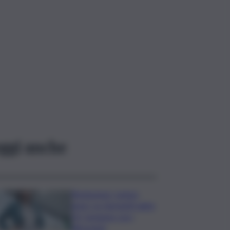
ggi anche
Risoluzione ‘campo
largo’ su Giorgetti agita
Pd, tensione con i
Riformisti