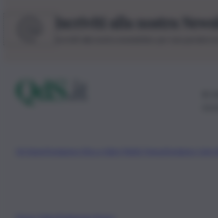
Iscriviti alla nostra News
Iscriviti alla nostra newsletter per non perdere 
© 20
0115
Chi Siamo
Fondazione Etica e Valori Marilù Tregua
Fondatore Carlo 
Privacy Policy
Preferenze Privacy