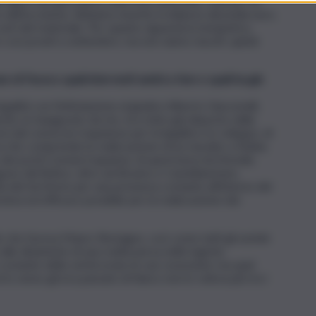
 figura del giornalista nella lotta antimafia, volendo far
 dell’uccisione. Abbiamo inserito in bilancio diecimila euro,
ti del materiale. Per quanto riguarda la tempistica,
e così pronti a settembre, ma non siamo riusciti, quindi
e di Paceco quali interventi andrà a fare e quali ha già
egalità con l’intitolazione al giudice Alberto Giacomelli,
nche se inaugurato da me, era stato già disposto dalla
dal consorzio trapanese per la legalità e lo sviluppo, di
iva che comprende la realizzazione di un murales a Nubia.
i pochi Comuni trapanesi, di quest’area territoriale,
ngono dal Belìce, oltre ad Alcamo e Castellammare.
à del territorio per una presenza costante all’interno del
cisiva ed efficace possibile per la realizzazione dei
lo che faceva Mauro Rostagno, così come tutti gli uomini
alle dinamiche di una realtà persa nelle logiche
costante della verità erano le sue ossessioni, ma quel
o senso gli era passato di fianco non lo voleva più tra i