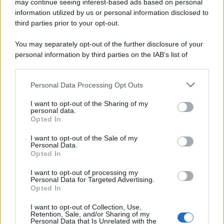
may continue seeing interest-based ads based on personal
information utilized by us or personal information disclosed to
third parties prior to your opt-out.
You may separately opt-out of the further disclosure of your
personal information by third parties on the IAB’s list of
© 2026 | Ediservice s.r.l. 95126 Catania – Via Principe
downstream participants.
Nicola, 22 – P.IVA: 01153210875 – Cciaa Catania n.
Personal Data Processing Opt Outs
This information may also be disclosed by us to third parties
01153210875 – Quotidiano di Sicilia usufruisce dei
on the IAB’s List of Downstream Participants that may further
contributi di cui al D.lgs n. 70/2017
I want to opt-out of the Sharing of my
disclose it to other third parties.
personal data.
Opted In
I want to opt-out of the Sale of my
Personal Data.
Chi Siamo
Opted In
Fondazione Etica e Valori Marilù Tregua
Fondatore Carlo Alberto Tregua
Lavora con noi
I want to opt-out of processing my
Personal Data for Targeted Advertising.
Gerenza
Opted In
I want to opt-out of Collection, Use,
Retention, Sale, and/or Sharing of my
Personal Data that Is Unrelated with the