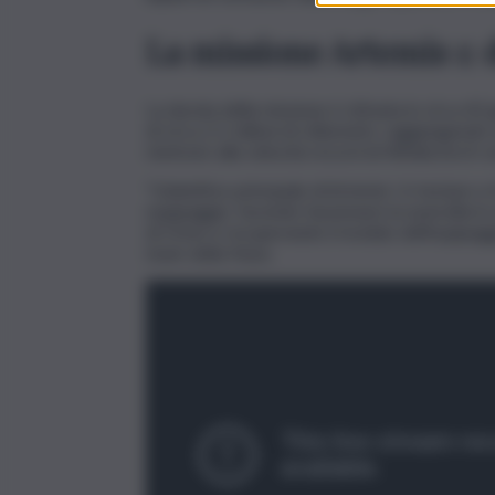
La missione Artemis 1: d
La durata della missione è stimata in circa 42 g
di circa 2,1 milioni di chilometri, raggiungendo
rientrare alla velocità record di 40mila km/h ve
“L’obiettivo principale di Artemis I è testare a
equipaggio, facendo funzionare la navicella i
di Orion e recuperando il modulo dell’equipaggio
team della Nasa.