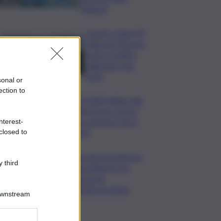
Filippine
Scontro sulla A29
Palermo-Mazara,
code e traffico
rallentato: due
feriti
sonal or
ection to
In 25.000 ballano alla
Olbia Arena, al via il
Jova Summer Party
nterest-
closed to
2026
Librandi premiata da
 third
Legambiente per
l’impegno
nell’agroecologia
Downstream