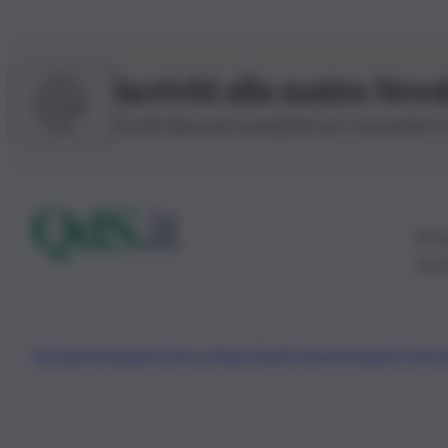
Iscriviti alla nostra News
Iscriviti alla nostra newsletter per non perdere 
© 20
0115
Chi Siamo
Fondazione Etica e Valori Marilù Tregua
Fondatore Carlo 