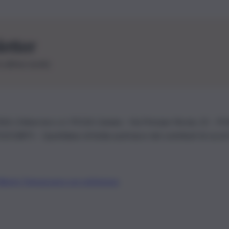
letter
le ultime novità
26 | Ediservice s.r.l. 95126 Catania – Via Principe Nicola, 22 – P
3210875 – Quotidiano di Sicilia usufruisce dei contributi di cui al
Alberto Tregua
Lavora con noi
Gerenza