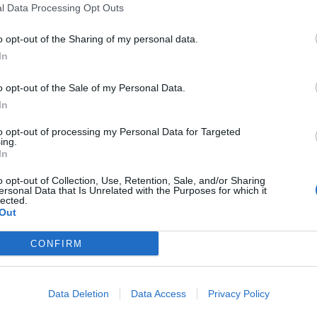
l Data Processing Opt Outs
o opt-out of the Sharing of my personal data.
ls) con la navicella Orion è pronto sulla piattaforma 39B
In
io previsto alle 14:33 (ora italiana) della missione Artemis 1
o opt-out of the Sale of my Personal Data.
In
strada per il ritorno dell’uomo sulla
to opt-out of processing my Personal Data for Targeted
ing.
In
a strada al ritorno dell’uomo sulla Luna dimostrando la
o opt-out of Collection, Use, Retention, Sale, and/or Sharing
tellite e rientrare in sicurezza sulla Terra.
ersonal Data that Is Unrelated with the Purposes for which it
lected.
Out
CONFIRM
 proseguito) è stato interrotto per due volte il
propellente insieme all’ossigeno, nei serbatoi del razzo. Le
oi sono stati riempiti al 100% (circa 740mila litri di
Data Deletion
Data Access
Privacy Policy
tualmente in corso il caricamento di idrogeno e ossigeno
 team monitora attentamente le operazioni.