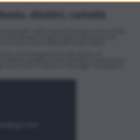
urata, obiettivi, curiosità
iorni, durante i quali la navicella Orion percorrerà un totale
 un’orbita distante retrograda attorno alla Luna, per poi
rso la Terra e infine tuffarsi nell’Oceano Pacifico.
 fondo i sistemi integrati prima delle missioni con
n un ambiente spaziale profondo, testando lo scudo termico
 dopo il rientro, la discesa e l’atterraggio”, ha spiegato il