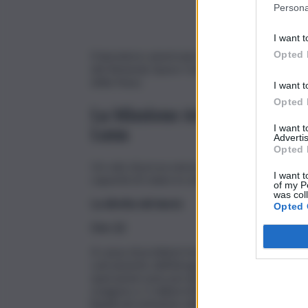
Persona
I want t
Il lanciatore americano Space Launch System (S
Opted 
del Kennedy Space Center in Florida per il lanc
della Nasa.
I want t
Opted 
La Missione Artemis 1 apre la 
Luna
I want 
Advertis
Opted 
Un volo di prova senza equipaggio che aprirà l
I want t
capacità di volare in orbita attorno al nostro sa
of my P
was col
La diretta del lancio
Opted 
Ore 12
A causa di problemi tecnici (ma il countdown è
caricamento dell’idrogeno liquido, usato come 
operazioni sono poi riprese ed entrambi i serbat
ossigeno e 2 milioni di litri di idrogeno). È at
liquidi nel serbatoio dello stage superiore. Il