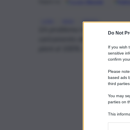
Google
Discover
Fonti 
Seguici su
, 
, 
LUNA
NASA
SPAZIO
Un problema tecnico ha causa
Do Not Pr
caricamento dell’idrogeno liq
pieni al 100%. Lancio previsto 
If you wish 
sensitive in
confirm your
Please note
based ads b
third parties
You may sepa
parties on t
This informa
Participants