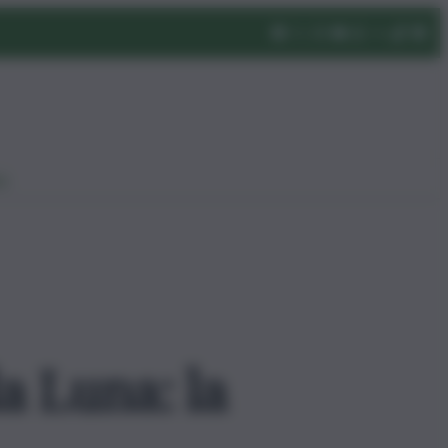
eo
a Luna: la