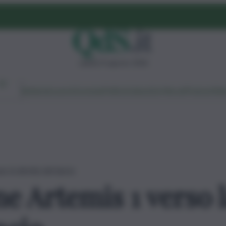
sabato 8 agosto 2026
Ambiente
Lavoro
Economia
Politica
Cultura
Dai Mercati
Podcast
Vid
: la diretta del lancio
e Artemis 1 verso l