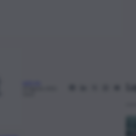
web-mp
Le
29 Agosto 2022,
13:22