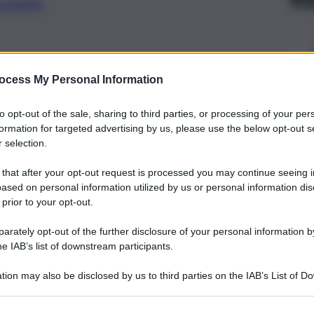
preferite
to l’interruzione temporanea del
ocess My Personal Information
uido. Ora entrambi i serbatoi sono
alle 14:33 ora italiana
to opt-out of the sale, sharing to third parties, or processing of your per
formation for targeted advertising by us, please use the below opt-out s
 selection.
 that after your opt-out request is processed you may continue seeing i
ased on personal information utilized by us or personal information dis
 prior to your opt-out.
rately opt-out of the further disclosure of your personal information by
he IAB’s list of downstream participants.
tion may also be disclosed by us to third parties on the IAB’s List of 
 that may further disclose it to other third parties.