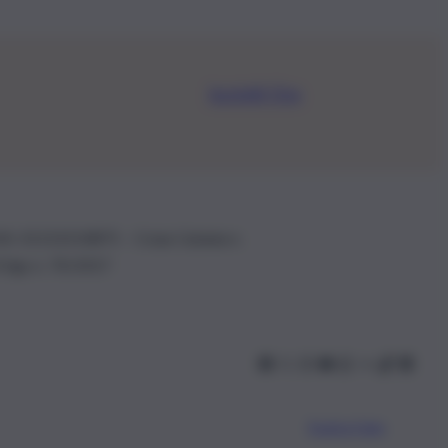
Iscriviti Ora
.IVA: 01153210875 – Cciaa Catania n.
 D.lgs n. 70/2017
Scarica l’app