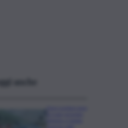
ggi anche
Deve scontare pena
di 3 anni, arrestato
latitante a Catania
rientrato dalle