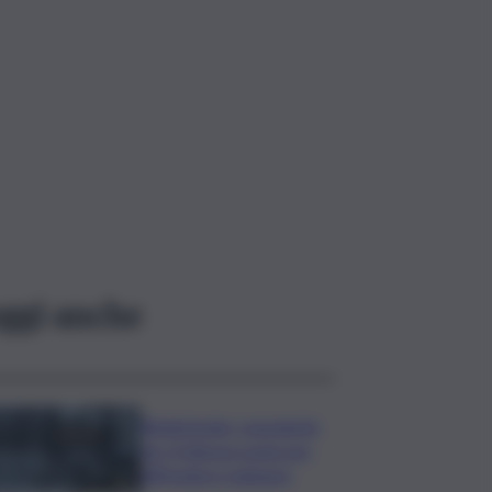
ggi anche
Bitdefender: popolarità
de L’Odissea usata per
diffondere malware