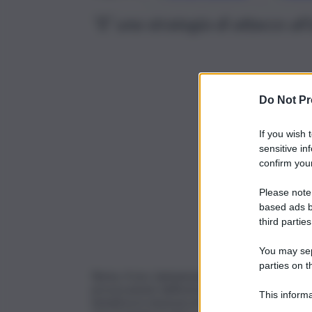
“E’ una strategia di attacco all
Do Not Pr
If you wish 
sensitive in
confirm your
Please note
based ads b
third parties
You may sepa
parties on t
Roma, 4 nov. (askanews) – Quella di oggi alla 
provocazione dell’estrema destra israeliana”. L
This informa
iniziativa in memoria di Ytzhak Rabin. “Questa
Participants