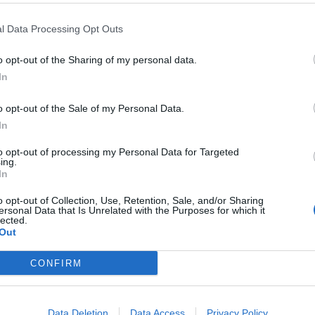
egua fragile che dobbiamo tutti sperare che tenga e
e alla pace”.
l Data Processing Opt Outs
uesta”, serve il “pieno coinvolgimento dei palestinesi in
lla popolazione stremata”, perché “gli aiuti umanitari non
o opt-out of the Sharing of my personal data.
tia voluta, usata la fame come arma di guerra”.
In
o opt-out of the Sale of my Personal Data.
In
to opt-out of processing my Personal Data for Targeted
ing.
In
o opt-out of Collection, Use, Retention, Sale, and/or Sharing
ersonal Data that Is Unrelated with the Purposes for which it
lected.
Out
CONFIRM
Data Deletion
Data Access
Privacy Policy