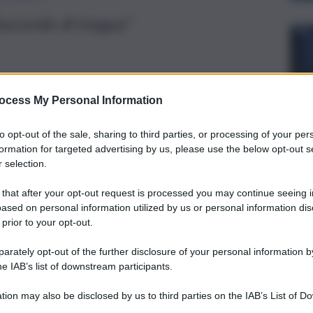
’accordo di tregua”
ocess My Personal Information
to opt-out of the sale, sharing to third parties, or processing of your per
formation for targeted advertising by us, please use the below opt-out s
 selection.
 that after your opt-out request is processed you may continue seeing i
ased on personal information utilized by us or personal information dis
 prior to your opt-out.
rately opt-out of the further disclosure of your personal information by
he IAB’s list of downstream participants.
moschea al Aqsa è “un’ulteriore e inaccettabile
o ha detto la segretaria Pd Elly Schlein parlando ad una
tion may also be disclosed by us to third parties on the IAB’s List of 
 provocazione fatta proprio oggi non è casuale. Fa parte di
 that may further disclose it to other third parties.