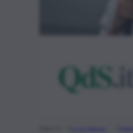
Google
Discover
Fonti 
Seguici su