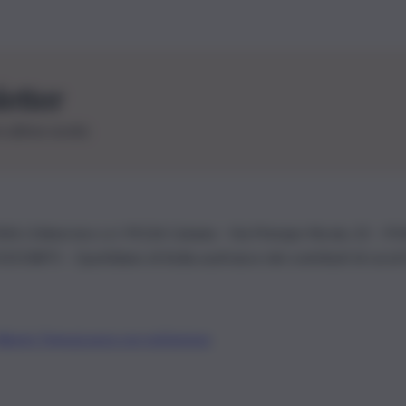
letter
le ultime novità
26 | Ediservice s.r.l. 95126 Catania – Via Principe Nicola, 22 – P
3210875 – Quotidiano di Sicilia usufruisce dei contributi di cui al
Alberto Tregua
Lavora con noi
Gerenza