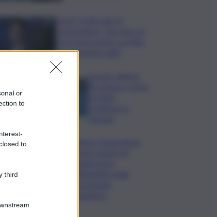
Covid, ‘Conte-day’ in
commissione: “non sono un
eroe ma un uomo corretto,
non troverete nulla”
Guccini, Meloni:
l’ho amato e mi ha
sonal or
formato,
ection to
continuerò a
cantarlo
nterest-
Palermo, l’operazione
closed to
Varchi è anche nel
Sottogoverno:
D’Alessandro nella
 third
commissione
Urbanistica
Downstream