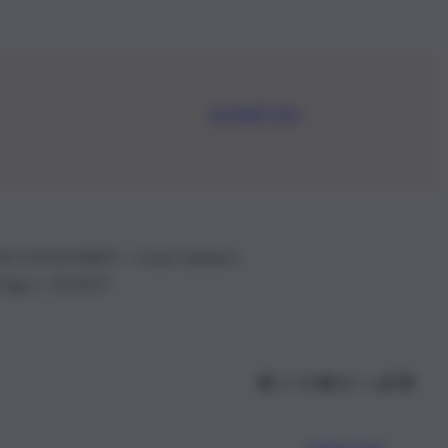
Iscriviti Ora
.IVA: 01153210875 – Cciaa Catania n.
 D.lgs n. 70/2017
Scarica l’app