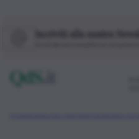
Iscriviti alla nostra News
Iscriviti alla nostra newsletter per non perdere 
© 20
0115
Chi Siamo
Fondazione Etica e Valori Marilù Tregua
Fondatore Carlo 