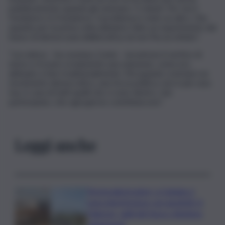
pubblicamente quando gli venivano i 5 minuti. Per me il
fondatore è il fondatore. Il problema è stato un altro. Che
quando per la prima volta abbiamo fatto un esperimento dal
basso di democrazia deliberativa, lui non l’ha accettato”.
“Lui voleva – ha concluso Conte – incontrare il vertice di
turno e trovare ovviamente una soluzione, come era
abituato a fare tradizionalmente. Ma quando costruisci un
movimento democratico, una forza politica, non è più casa
tua, è casa di tutti quelli che ci sono dentro, che
partecipano, che ogni giorno contribuiscono”.
Leggi anche
Termovalorizzatori, a Catania ci
sono interferenze con gasdotti. A
Palermo, vigili del fuoco chiedono
chiarimenti