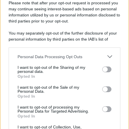
Please note that after your opt-out request is processed you
may continue seeing interest-based ads based on personal
information utilized by us or personal information disclosed to
third parties prior to your opt-out.
You may separately opt-out of the further disclosure of your
personal information by third parties on the IAB’s list of
© 2026 | Ediservice s.r.l. 95126 Catania – Via Principe
downstream participants.
Nicola, 22 – P.IVA: 01153210875 – Cciaa Catania n.
Personal Data Processing Opt Outs
This information may also be disclosed by us to third parties
01153210875 – Quotidiano di Sicilia usufruisce dei
on the IAB’s List of Downstream Participants that may further
contributi di cui al D.lgs n. 70/2017
I want to opt-out of the Sharing of my
disclose it to other third parties.
personal data.
Opted In
I want to opt-out of the Sale of my
Personal Data.
Chi Siamo
Opted In
Fondazione Etica e Valori Marilù Tregua
Fondatore Carlo Alberto Tregua
Lavora con noi
I want to opt-out of processing my
Personal Data for Targeted Advertising.
Gerenza
Opted In
I want to opt-out of Collection, Use,