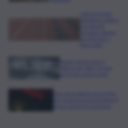
Lutto nel mondo
dell’atletica: addio a
Livio Berruti,
campione olimpico
dei 200 metri a
Roma 1960
Racket, droga e furti: a
Palermo gli “affari” di Cosa
nostra non vanno in ferie
Etna, torna l’allerta rossa VONA
per Fontanarossa: la situazione di
arrivi e partenze in aeroporto