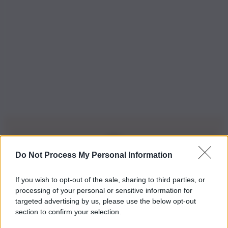
Do Not Process My Personal Information
Iscriviti alla nostra Newsletter
If you wish to opt-out of the sale, sharing to third parties, or
Iscriviti alla nostra newsletter per non perdere le ultime
processing of your personal or sensitive information for
novità
targeted advertising by us, please use the below opt-out
section to confirm your selection.
Iscriviti Ora