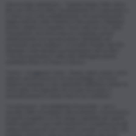
Genova, 8 giu. (askanews) – “Quando Beppe Grillo voleva
bloccare Nova, ho detto ‘assolutamente no’. A quel punto si
è messo così contro pubblicamente che una buona parte
degli iscritti l’ha voluto mettere in discussione e l’abbiamo
dovuto mettere in votazione. Fosse stato per me, molto
francamente, non l’avrei messo in votazione, perché
obiettivamente era una lacerazione nell’ambito del
movimento anche insidiosa”. Lo ha detto il leader del M5s
Giuseppe Conte durante la presentazione del suo libro
“Una nuova primavera” nella sede dell’organizzazione
umanitaria Music for Peace a Genova.
“Invece – ha aggiunto Conte – l’hanno voluto votare. Lui ha
chiesto, perché aveva un vecchio privilegio, che fosse
rifatta la votazione e sono aumentati addirittura i numeri di
chi ha detto che il garante non era più necessario e
automaticamente è venuto meno il suo contributo”.
“La storia però – ha sottolineato l’ex premier – non si
cancella, Grillo è il fondatore del movimento, è il promotore
di questo progetto e io l’ho sempre rispettato per questo.
Anche quando ci sono stati momenti in cui qualcosa non gli
andava bene perché non si sentiva centrale, io non l’ho mai
insultato. Semmai è stato lui che mi ha attaccato anche