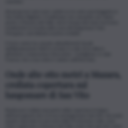
cammino.
Alcuni grossi rami sono caduti su tre auto parcheggiate in
Via Dante Alighieri. Il maltempo sta causando seri danni
anche a Mazara del Vallo, dove l’acqua del mare ha invaso
totalmente la strada nella zona del lungomare Fata
Morgana, cancellando la pista ciclabile.
Il forte vento ha causato abbattimenti di pali
dell’illuminazione finiti in strada; il crollo di un albero
all’istituto comprensivo Boscarino- Castiglione, in viale
Francia, che a sua volta è caduto sull’inferriata.
Onde alte otto metri a Mazara,
crollata copertura sul
lungomare di San Vito
Risulta poi crollata una parte della copertura in legno
dell’area giochi che si trova sul lungomare San Vito. Secondo
quanto riportato in una nota dalla Protezione civile, sono
state registrate a Mazara del Vallo onde oltre gli otto metri.