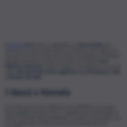
Il
ciclone
Harry
che si è abbattuto su
tutta la Sicilia
non
ferma la sua azione distruttiva e continua a fare danni. Da
due giorni, il forte vento non smette di soffiare a Marsala e
più generalmente in tutta la provincia di Trapani,
dove
l’allerta è arancione
. Danni e disagi si susseguono con anche
onde
alte più di otto metri registrate
dalla
Protezione civile
a Mazara del Vallo
.
I danni a Marsala
In via Mazzini un palo della luce si è abbattuto su un’auto
parcheggiata. Nessun ferito. I cittadini sono stati invitati a
ridurre al minimo gli spostamenti. Il vento ha trascinato con
sé mastelli, rami e tutto ciò che ha incontrato nel suo