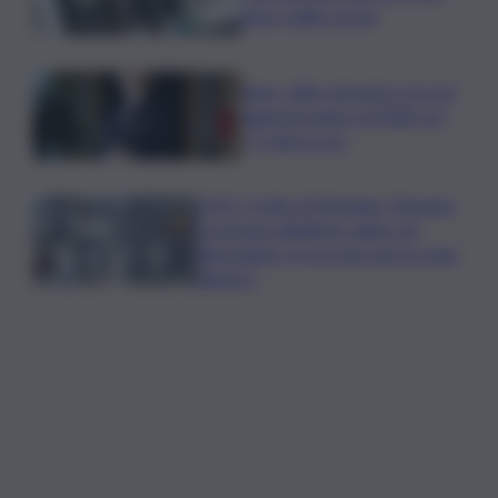
dopo taglio accise
Bper: utile semestre record,
aggiorna piano al 2028 con
7,5 mld ai soci
LIVE | Crollo di Pistunina, Messina
si prepara all’ultimo saluto ad
Alessandra. Si cercano ancora due
dispersi