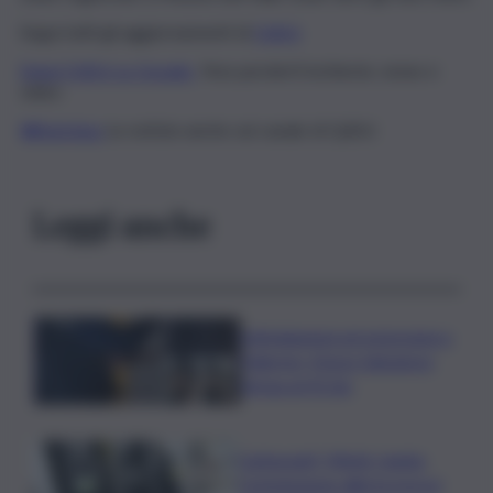
Segui tutti gli aggiornamenti di
QdS.it
Segui QdS.it su Google
Non perderti inchieste, news e
video
WhatsApp
Le notizie anche sul canale di QdS.it
Leggi anche
Intimidazioni ed estorsioni a
Palermo, il boss Salvatore
Verga al 41 bis
Carburanti, Mimit: riunita
Commissione allerta prezzi