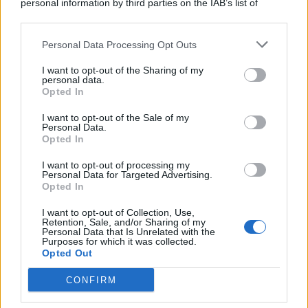
personal information by third parties on the IAB’s list of
© 2026 | Ediservice s.r.l. 95126 Catania – Via Principe
downstream participants.
Nicola, 22 – P.IVA: 01153210875 – Cciaa Catania n.
Personal Data Processing Opt Outs
This information may also be disclosed by us to third parties
01153210875 – Quotidiano di Sicilia usufruisce dei
on the IAB’s List of Downstream Participants that may further
contributi di cui al D.lgs n. 70/2017
I want to opt-out of the Sharing of my
disclose it to other third parties.
personal data.
Opted In
I want to opt-out of the Sale of my
Personal Data.
Chi Siamo
Opted In
Fondazione Etica e Valori Marilù Tregua
Fondatore Carlo Alberto Tregua
Lavora con noi
I want to opt-out of processing my
Personal Data for Targeted Advertising.
Gerenza
Opted In
I want to opt-out of Collection, Use,
Retention, Sale, and/or Sharing of my
Personal Data that Is Unrelated with the
Purposes for which it was collected.
Opted Out
Scarica l’app
CONFIRM
Privacy Policy
Preferenze Privacy