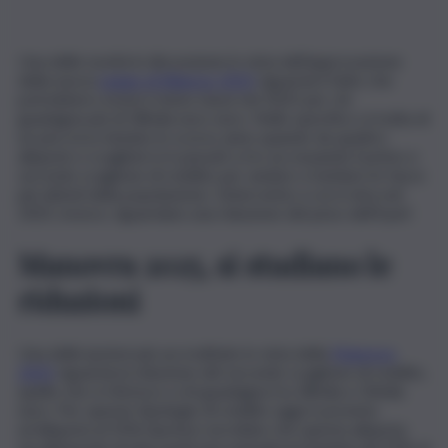
Una delle novità in discussione in vista dell’approvazione
della nuova
Legge di Bilancio 2025
riguarda il fatto che
potrebbero esserci meno tasse nel 2025 per chi
guadagna più di 28mila euro euro. Nello specifico si tratta di
un percorso iniziato lo scorso anno quando da quattro
aliquote e scaglioni si è passati a tre accorpando il primo e
secondo scaglione di reddito per andare a tutelare le fasce
più deboli della popolazione. L’intervento a cui si mira nel
2025, invece, riguardano una riduzione del peso dell’Irpef.
Manovra 2025, si studiano le
riduzioni
Una delle ipotesi più accreditate in vista della
Manovra
2025
riguarda la riduzione del secondo scaglione di reddito,
quello che si riferisce a chi guadagna tra 28mila e 50mila
euro. Per queste tipologie di reddito oggi è prevista
un’aliquota al 35%.L’ipotesi vorrebbe che questa aliquota
sia abbassata di due punti percentuali portandola dal 35% al