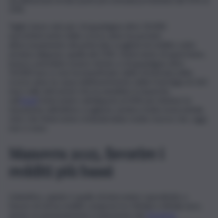
33%.
Taglio tasse solo per chi guadagna oltre 50.000
euroL’intervento dello scorso anno ha portato
all’accorpamento dei primi due scaglioni di reddito sotto
un’unica aliquota, quella del 23%. L’intervento di quest’anno,
invece, potrebbe essere mirato a chi guadagna oltre
50.000 euro e non ha beneficiato della sforbiciata dello
scorso anno (a causa dell’inserimento della franchigia di 260
euro sulle detrazioni che ha annullato il risparmio
sull’
Irpef
).Intervenire sull’aliquota al 43% per limitare la
tassazione dell’ultimo scaglione sembra molto inverosimile,
visto che l’intervento richiederebbe molte risorse che, oggi,
non ci sono.
Manovra 2025, favorire i
redditi più bassi
L’obiettivo, quindi, è quello di intervenire soprattutto a
favore di chi ha redditi compresi tra 50mila e 60mila euro,
anche se primariamente è intenzione del
Governo