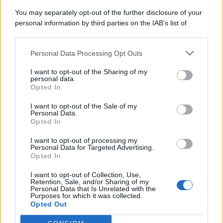
You may separately opt-out of the further disclosure of your
personal information by third parties on the IAB’s list of
© 2026 | Ediservice s.r.l. 95126 Catania – Via Principe
downstream participants.
Nicola, 22 – P.IVA: 01153210875 – Cciaa Catania n.
Personal Data Processing Opt Outs
This information may also be disclosed by us to third parties
01153210875 – Quotidiano di Sicilia usufruisce dei
on the IAB’s List of Downstream Participants that may further
contributi di cui al D.lgs n. 70/2017
I want to opt-out of the Sharing of my
disclose it to other third parties.
personal data.
Opted In
I want to opt-out of the Sale of my
Personal Data.
Chi Siamo
Opted In
Fondazione Etica e Valori Marilù Tregua
Fondatore Carlo Alberto Tregua
Lavora con noi
I want to opt-out of processing my
Personal Data for Targeted Advertising.
Gerenza
Opted In
I want to opt-out of Collection, Use,
Retention, Sale, and/or Sharing of my
Personal Data that Is Unrelated with the
Purposes for which it was collected.
Opted Out
Scarica l’app