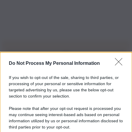
Do Not Process My Personal Information
Iscriviti alla nostra Newsletter
If you wish to opt-out of the sale, sharing to third parties, or
Iscriviti alla nostra newsletter per non perdere le ultime
processing of your personal or sensitive information for
novità
targeted advertising by us, please use the below opt-out
section to confirm your selection.
Iscriviti Ora
Please note that after your opt-out request is processed you
may continue seeing interest-based ads based on personal
information utilized by us or personal information disclosed to
third parties prior to your opt-out.