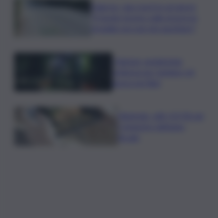
Palermo, due morti in sei giorni:
“Il tavolo tecnico sulla sicurezza
stradale non può più aspettare”
I Barisei: vendemmia
notturna per tutelare chi
lavora nei filari
Nintendo, utili +53,5% nel
I trimestre dell’anno
fiscale