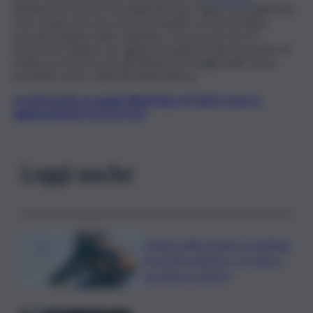
destinare le risorse ai redditi più bassi. Agire sui redditi del
ceto medio (che non rientra in quello ricco) potrebbe,
secondo quanto fatto trapelare, essere non solo un
intervento dettato da ragioni di equità fiscale ma anche di
ordine economico per gli effetti che il taglio delle tasse
potrebbe avere sulla domanda interna.
Iscriviti gratis al canale WhatsApp di QdS.it, news e
aggiornamenti CLICCA QUI
Leggi anche
Codice della strada, si studiano
le novità: patente a 17 anni e
sorpasso a destra