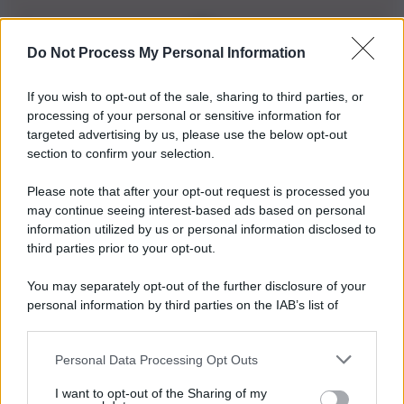
Do Not Process My Personal Information
Iscriviti alla nostra Newsletter
If you wish to opt-out of the sale, sharing to third parties, or
Iscriviti alla nostra newsletter per non perdere le ultime
processing of your personal or sensitive information for
novità
targeted advertising by us, please use the below opt-out
section to confirm your selection.
Iscriviti Ora
Please note that after your opt-out request is processed you
may continue seeing interest-based ads based on personal
information utilized by us or personal information disclosed to
third parties prior to your opt-out.
You may separately opt-out of the further disclosure of your
personal information by third parties on the IAB’s list of
© 2026 | Ediservice s.r.l. 95126 Catania – Via Principe
downstream participants.
Nicola, 22 – P.IVA: 01153210875 – Cciaa Catania n.
Personal Data Processing Opt Outs
This information may also be disclosed by us to third parties
01153210875 – Quotidiano di Sicilia usufruisce dei
on the IAB’s List of Downstream Participants that may further
contributi di cui al D.lgs n. 70/2017
I want to opt-out of the Sharing of my
disclose it to other third parties.