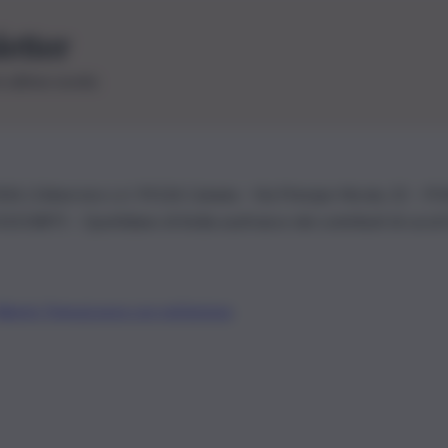
letter
le ultime novità
26 | Ediservice s.r.l. 95126 Catania – Via Principe Nicola, 22 – P
3210875 – Quotidiano di Sicilia usufruisce dei contributi di cui al
Alberto Tregua
Lavora con noi
Gerenza