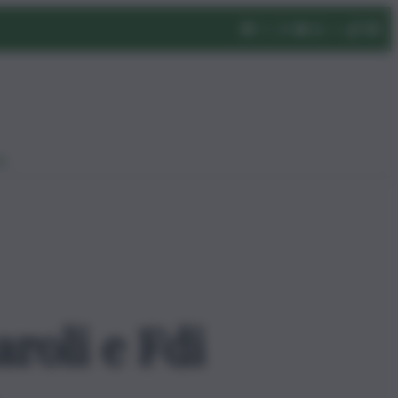
eo
roli e Fdi