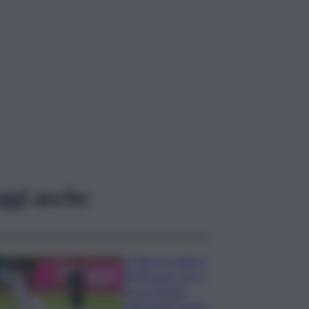
ggi anche
Il Palermo batte il
Melbourne City e
fa suo l’Anglo-
palermitan Trophy