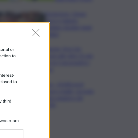
Enoturismo, Cinque
Terre e Salento
guidano desideri degli
italiani
Banche, First Cisl:
sonal or
boom utili, oltre 15 mln
ection to
per le 5 più grandi in I
sem
nterest-
closed to
Usa, -23.000 posti
lavoro a luglio, secondo
dato peggiore del
 third
2026
Downstream