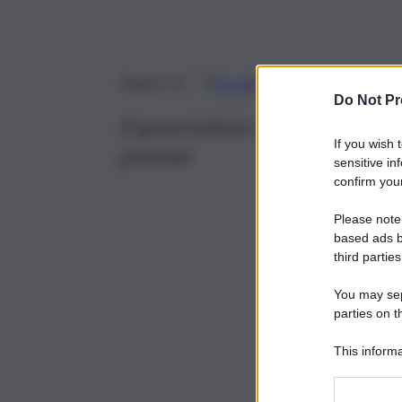
Google
Discover
Fonti 
Seguici su
Do Not Pr
Il governatore celebra vittoria 
If you wish 
premier
sensitive in
confirm your
Please note
based ads b
third parties
You may sepa
parties on t
This informa
Participants