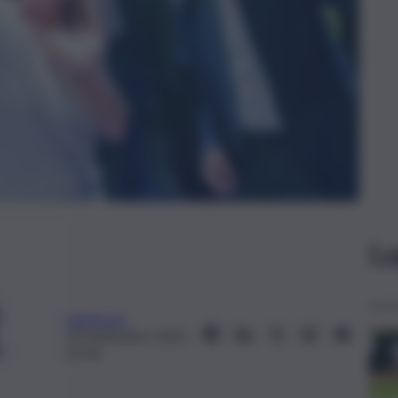
Le
askanews
29 Settembre 2025,
22:34