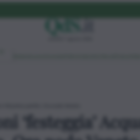
venerdì 7 agosto 2026
Ambiente
Lavoro
Economia
Politica
Cultura
Dai Mercati
Podcast
Vid
 e Fdi primo partito. Ora nodo Veneto
i ‘festeggia’ Acqua