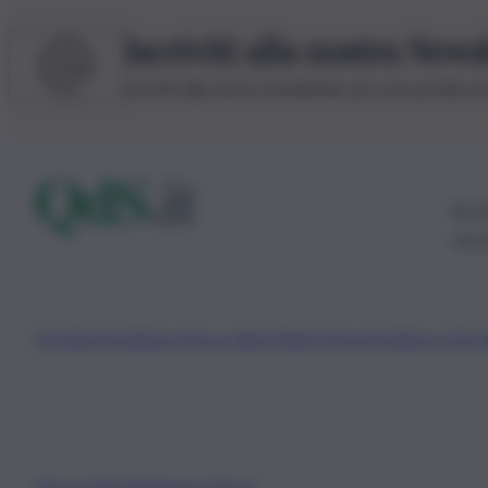
Iscriviti alla nostra News
Iscriviti alla nostra newsletter per non perdere 
© 20
0115
Chi Siamo
Fondazione Etica e Valori Marilù Tregua
Fondatore Carlo 
Privacy Policy
Preferenze Privacy