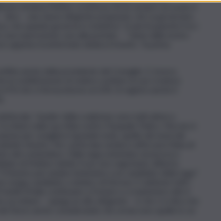
ineare Arianna Meloni, sconfessa chi ha sempre accusato il
 – dice – una classe dirigente preparata, che sa governare,
a, che quando governa è risolutiva”. In più Acquaroli è tra i
are una espressione cara alla premier – “viene dalla nostra
atore appena riconfermato dedica il trionfo, “la prima
fitta anche della presidente del Consiglio. E, invece,
he la soddisfazione di vedere svettare la sua creatura
on il Pd che si ferma intorno al 22%. Si registra anche il
).
ttorale. I leader della coalizione sono tutti attesi a
Occhiuto nella sua sfida contro Pasquale Tridico. Ma non è
sione per sciogliere il grande nodo, quello dei nomi dei
ttutto Veneto. Per i primi due sembra rafforzarsi l’idea di
punto del contendere. Dalla Lega ostentano sicurezza e
dato di Matteo Salvini, il suo vice segretario, Alberto
e “il Veneto può andare benissimo a un candidato della Lega”
osi venga candidato a sindaco di Verona. E sebbene tutti i
ratelli d’Italia continuano a frenare e a mantenere alto il
o accettare – spiega un alto dirigente – è che ci si dica che
 del Nord, anche considerando che ormai sono quelle in cui