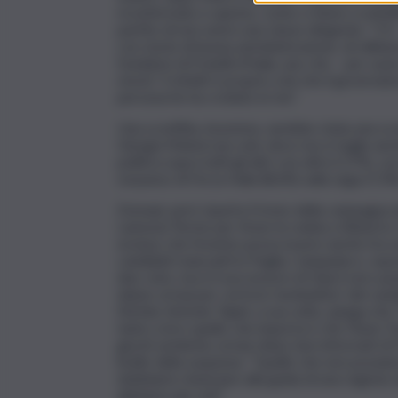
riconfermato e questo, come ci tiene a sottol
partito di non avere una classe dirigente. “C’è
con storie di buona amministrazione, di militanz
fondatori di Fratelli d’Italia, uno che – per us
storia”. E infatti è proprio a lei che il govern
persona he ha creduto in me”.
Una sconfitta, insomma, sarebbe stata una scon
Giorgia Meloni non solo vince ma si toglie anc
politica sopra tutti gli altri con oltre il 27%, c
sorpasso di Forza Italia (8,6%) sulla Lega (7,3%
Domani, però riparte il treno della campagna ele
Lamezia Terme per tirare la volata a Roberto 
escluso che l’evento possa essere anche l’occa
candidati mancanti in Puglia, Campania e, sopra
due civici, ma è il successore di Zaia il vero 
danno ormai per certa la ‘nomination’ del candi
Stefani. Antonio Tajani, a sua volta, spiega ch
tanto a loro quello che importa è che Flavio T
giochi sembrino ormai chiusi, ben informati di F
livello della suspense. “Quello che non possiam
dobbiamo rinunciare alla guida di una regione
abbiamo più voti”.