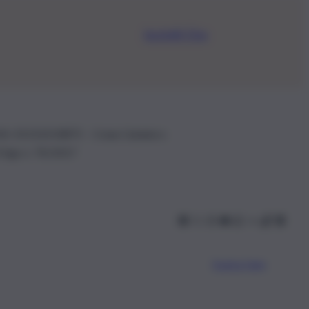
Iscriviti Ora
.IVA: 01153210875 – Cciaa Catania n.
 D.lgs n. 70/2017
Scarica l’app