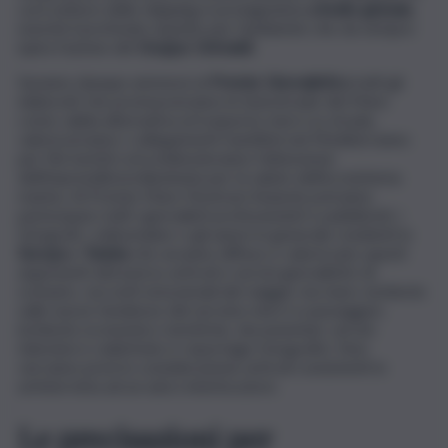
cui il settore dello shipping è protagonista
a livello globale,
nonché il profondo rispetto per l’ambiente che da sempre
ispira l’azione del
Gruppo Grimaldi.
Saranno dunque ammessi al
Premio Giornalistico
tutti gli
elaborati che promuoveranno le Autostrade del Mare
come valida alternativa al trasporto merci su strada,
valorizzeranno i collegamenti marittimi nel Mediterraneo
per fini turistici ed evidenzieranno l’attenzione
dell’imprenditoria illuminata per la salute dell’ecosistema
marino. Al Premio Mare Nostrum Awards potranno
partecipare tutti i giornalisti professionisti e pubblicisti, i
fotografi, i videomaker e gli autori in generale residenti in
Europa
e
Tunisia
che avranno diffuso e valorizzato questi
argomenti attraverso articoli e servizi giornalistici di
scenario, racconti emozionali del viaggio via mare, inchieste
sulle nuove tendenze del servizio merci e passeggeri,
inchieste economico-turistiche, documentari, servizi
televisivi e radiofonici e reportage fotografici. Non
verranno presi in considerazione articoli consistenti in
un’intervista ad un unico interlocutore.
Le precisazioni per