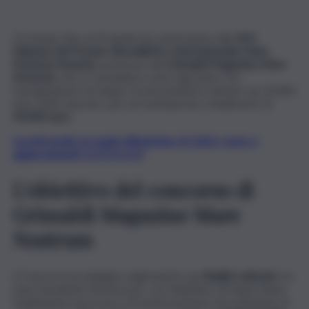
C’è tempo fino al 20 aprile per partecipare alla
XVII
Edizione del Premio Giornalistico Internazionale Mare
Nostrum Awards
, promosso dal
Grimaldi Magazine Mare
Nostrum,
che si concluderà come ogni anno con
l’assegnazione di cinque riconoscimenti in denaro da 10.000
euro netti ciascuno, per un montepremi complessivo di
50.000 euro.
Iscriviti gratis al canale WhatsApp di QdS.it, news e
aggiornamenti CLICCA QUI
L’obiettivo del concorso di
Grimaldi Magazine Mare
Nostrum
Il Concorso ha ampliato negli anni le sue
finalità culturali
e le
aree tematiche di interesse, con l’obiettivo di rispecchiare
fedelmente il processo di trasformazione ed evoluzione di