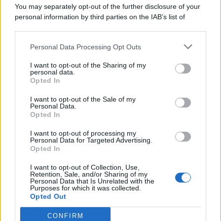
You may separately opt-out of the further disclosure of your
personal information by third parties on the IAB’s list of
© 2026 | Ediservice s.r.l. 95126 Catania – Via Principe
downstream participants.
Nicola, 22 – P.IVA: 01153210875 – Cciaa Catania n.
Personal Data Processing Opt Outs
This information may also be disclosed by us to third parties
01153210875 – Quotidiano di Sicilia usufruisce dei
on the IAB’s List of Downstream Participants that may further
contributi di cui al D.lgs n. 70/2017
I want to opt-out of the Sharing of my
disclose it to other third parties.
personal data.
Opted In
I want to opt-out of the Sale of my
Personal Data.
Chi Siamo
Opted In
Fondazione Etica e Valori Marilù Tregua
Fondatore Carlo Alberto Tregua
Lavora con noi
I want to opt-out of processing my
Personal Data for Targeted Advertising.
Gerenza
Opted In
I want to opt-out of Collection, Use,
Retention, Sale, and/or Sharing of my
Personal Data that Is Unrelated with the
Purposes for which it was collected.
Opted Out
Scarica l’app
CONFIRM