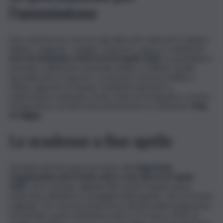
l’ammissione
Sono ammessi al concorso gli elaborati realizzati in italiano,
inglese, spagnolo, catalano, francese e greco e pubblicati
tra il 20 settembre 2024 ed il 20 aprile 2025
su quotidiani e
periodici a diffusione nazionale (online e offline), media
specializzati in trasporto, economia e turismo (offline e
online), agenzie di stampa, emittenti televisive e
radiofoniche nazionali e locali, riviste di fotografia e mostre
fotografiche, portali di documentaristica e ambiente,
blog
di viaggio.
Le scadenze a fine aprile
Gli elaborati dovranno pervenire alla
Segreteria
Organizzativa del Premio entro e non oltre il 25 aprile
2025
, sia in formato digitale (file word) tramite posta
elettronica all’indirizzo mna@grimaldi.napoli.it, sia in formato
originale. Per favorire l’esperienza diretta della navigazione,
chi desidera potrà effettuare entro il 31 marzo 2025 un