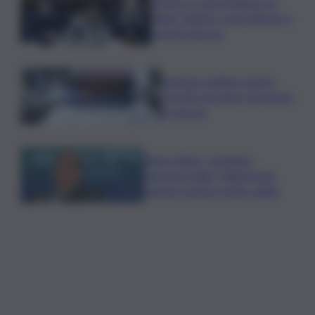
Vertice a casa Meloni con
Tajani, Salvini e Lupi: bilancio e
priorità ripresa
Operaio siciliano muore
travolto da lastre di marmo
a Carrara
Banco Bpm, Castagna:
Agricole Italia? Valuteremo,
ritengo fusione molto solida