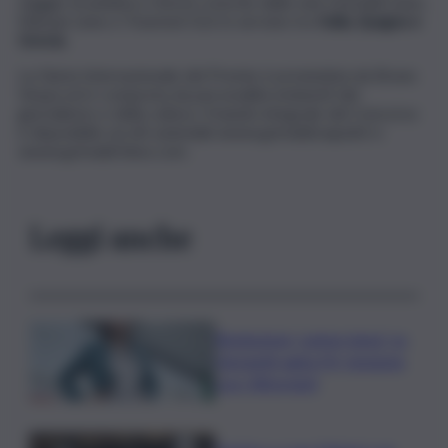
viaggio di andata e ritorno a bordo delle navi Grimaldi Lines,
Minoan Lines e Trasmed GLE in servizio tra
Italia, Spagna e
Grecia.
La Giuria Internazionale del Premio è presieduta da Bruno
Vespa ed è composta da personalità eminenti del
giornalismo e della cultura. Il bando integrale del Concorso
è disponibile sui siti aziendali www.grimaldi.napoli.it e
www.grimaldi-lines.com.
Leggi anche
Risoluzione ‘campo largo’ su
Giorgetti agita Pd, tensione
con i Riformisti