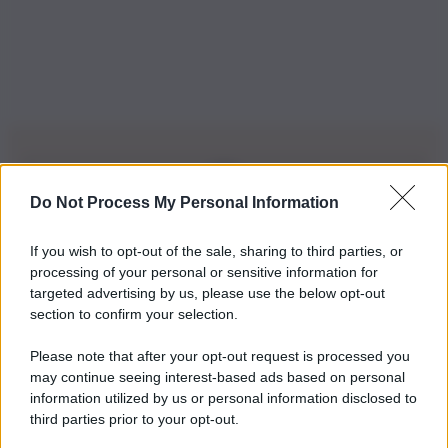
Do Not Process My Personal Information
Iscriviti alla nostra Newsletter
If you wish to opt-out of the sale, sharing to third parties, or
Iscriviti alla nostra newsletter per non perdere le ultime
processing of your personal or sensitive information for
novità
targeted advertising by us, please use the below opt-out
section to confirm your selection.
Iscriviti Ora
Please note that after your opt-out request is processed you
may continue seeing interest-based ads based on personal
information utilized by us or personal information disclosed to
third parties prior to your opt-out.