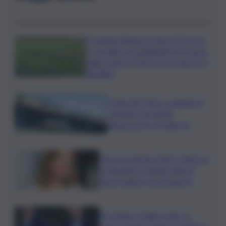
Il Catania elimina ai rigori il Vicenza
e si regala i trentaduesimi di Coppa
Italia contro il Parma: la cronaca e il
tabellino
Truffa del “finto carabiniere”,
catanese arrestato
all’aeroporto di Palermo
Verso le elezioni 2027, Palermo
in fermento: l’avanti tutta di
Varchi agita il centrodestra
Joe Biden, il figlio rivela: “Il