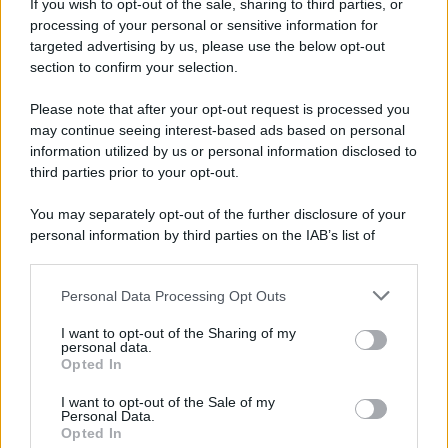
If you wish to opt-out of the sale, sharing to third parties, or
Iscriviti alla nostra newsletter per non perdere le ultime
processing of your personal or sensitive information for
novità
targeted advertising by us, please use the below opt-out
section to confirm your selection.
Iscriviti Ora
Please note that after your opt-out request is processed you
may continue seeing interest-based ads based on personal
information utilized by us or personal information disclosed to
third parties prior to your opt-out.
You may separately opt-out of the further disclosure of your
personal information by third parties on the IAB’s list of
© 2026 | Ediservice s.r.l. 95126 Catania – Via Principe
downstream participants.
Nicola, 22 – P.IVA: 01153210875 – Cciaa Catania n.
Personal Data Processing Opt Outs
This information may also be disclosed by us to third parties
01153210875 – Quotidiano di Sicilia usufruisce dei
on the IAB’s List of Downstream Participants that may further
contributi di cui al D.lgs n. 70/2017
I want to opt-out of the Sharing of my
disclose it to other third parties.
personal data.
Opted In
I want to opt-out of the Sale of my
Personal Data.
Chi Siamo
Opted In
Fondazione Etica e Valori Marilù Tregua