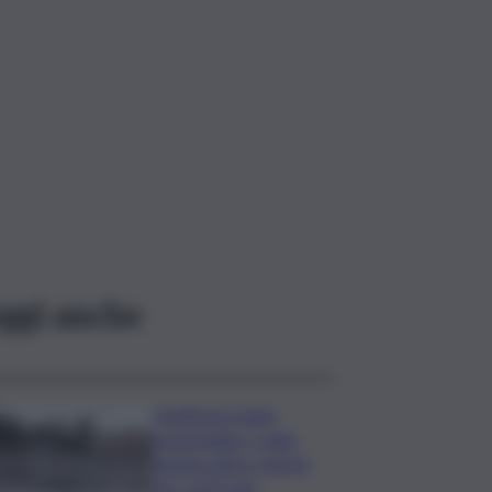
ggi anche
L’Antitrust multa
monopattini, e-bike
sharing attivi a Roma
per 2,675 mln