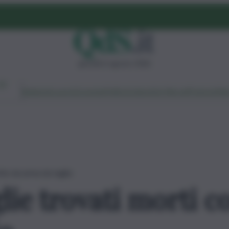
giovedì 6 agosto 2026
Ambiente
Lavoro
Economia
Politica
Cultura
Dai Mercati
Podcast
Vid
ite da arma da taglio
ie trovati morti co