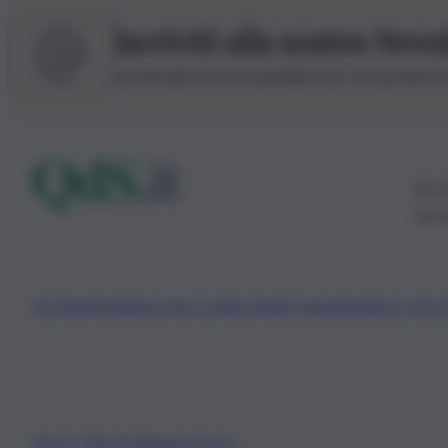
Iscriviti alla nostra News
Iscriviti alla nostra newsletter per non perdere 
© 20
0115
Chi Siamo
Fondazione Etica e Valori Marilù Tregua
Fondatore Carlo 
Privacy Policy
Preferenze Privacy