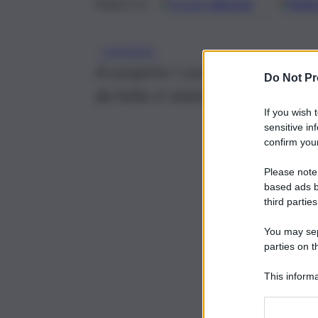
Google
Discover
Fonti 
Seguici su
CADAVERI
A scoprire i corpi, che present
Do Not Pr
da letto è stato il figlio di 24 
If you wish 
sensitive in
confirm your
Please note
based ads b
third parties
You may sepa
parties on t
This informa
Participants