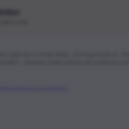
letter
le ultime novità
26 | Ediservice s.r.l. 95126 Catania – Via Principe Nicola, 22 – P
3210875 – Quotidiano di Sicilia usufruisce dei contributi di cui al
Alberto Tregua
Lavora con noi
Gerenza