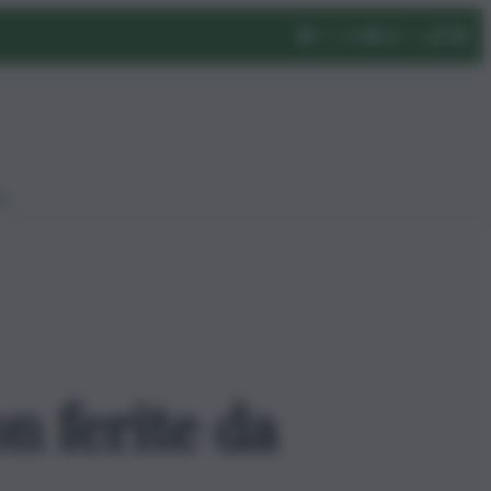
eo
n ferite da