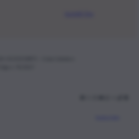
Iscriviti Ora
.IVA: 01153210875 – Cciaa Catania n.
 D.lgs n. 70/2017
Scarica l’app