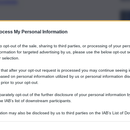
preferite
ano ferite d’arma da taglio, in camera
ocess My Personal Information
anni
to opt-out of the sale, sharing to third parties, or processing of your per
formation for targeted advertising by us, please use the below opt-out s
 selection.
 that after your opt-out request is processed you may continue seeing i
ased on personal information utilized by us or personal information dis
 prior to your opt-out.
rately opt-out of the further disclosure of your personal information by
he IAB’s list of downstream participants.
tion may also be disclosed by us to third parties on the IAB’s List of 
 that may further disclose it to other third parties.