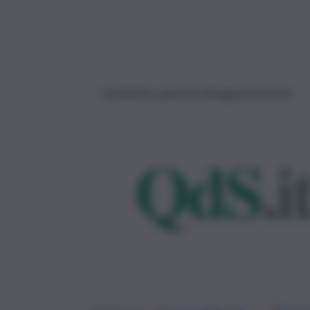
Carabinieri, generica (Imagoeconomica)