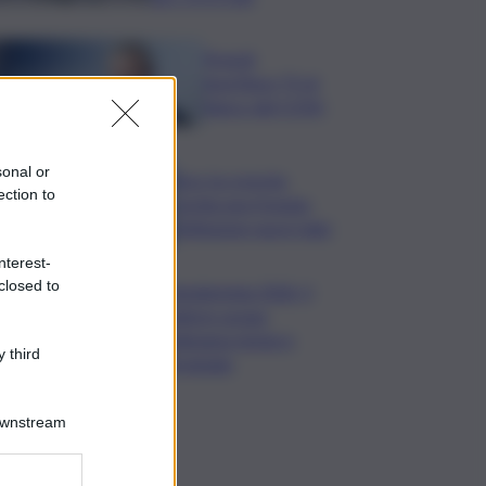
Picardi,
Sportface TV al
fianco del CONI
sonal or
Bce: la crescita
ection to
rischia una frenata,
l’inflazione nuovi rialzi
nterest-
closed to
Vendemmia 2026, il
fattore acqua
ridisegna tempi e
 third
strategie
Downstream