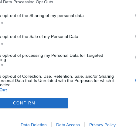
l Data Processing Opt Outs
ei 47enne, sono stati trovati nel pomeriggio in un
o opt-out of the Sharing of my personal data.
cia di Milano. A scoprire i corpi, che presentano ferite
In
glio di 24 anni.
o opt-out of the Sale of my Personal Data.
ieri
In
to opt-out of processing my Personal Data for Targeted
mpagnia di Abbiategrasso, attivati dal 118. Sono in corso i
ing.
gazioni Scientifiche dei carabinieri di Milano.
In
o opt-out of Collection, Use, Retention, Sale, and/or Sharing
ersonal Data that Is Unrelated with the Purposes for which it
lected.
Out
CONFIRM
Data Deletion
Data Access
Privacy Policy