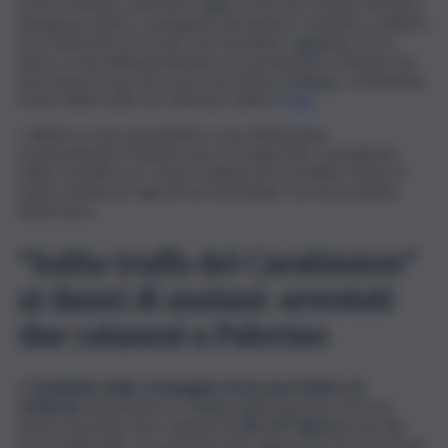
cui era rimasto coinvolto il figlio e che, per evitare l’arresto,
bisognava subito consegnare del denaro contante o dell’oro
a un sedicente avvocato che l’avrebbe raggiunta. Poco
dopo a casa della pensionata si è presentato il 34enne ma
una vicina di casa che aveva ascoltato il dialogo, rendendosi
conto della truffa, ha chiamato subito il
112
.
I militari si sono precipitati a casa dell’anziana,
sorprendendo il 34enne che si era già fatto consegnare
soldi e monili in oro. Dopo l’udienza di convalida, l’uomo è
stato sottoposto agli arresti domiciliari con braccialetto
elettronico.
“Solita truffa del Carabiniere”
ai danni di anziani: arrestati
due catanesi a Palermo
I
Carabinieri delle Compagnie di Lercara Friddi e di
Corleone
unitamente ai colleghi della Stazione di Prizzi,
hanno arrestato due catanesi di
36 e 47 anni
già noti alle
forze dell’ordine, accusati di truffa aggravata ed estorsione