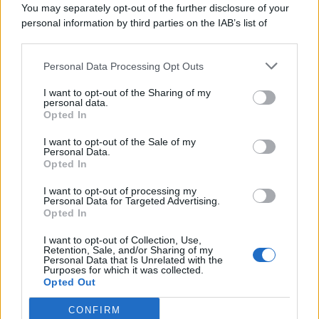
You may separately opt-out of the further disclosure of your
personal information by third parties on the IAB’s list of
© 2026 | Ediservice s.r.l. 95126 Catania – Via Principe
downstream participants.
Nicola, 22 – P.IVA: 01153210875 – Cciaa Catania n.
Personal Data Processing Opt Outs
This information may also be disclosed by us to third parties
01153210875 – Quotidiano di Sicilia usufruisce dei
on the IAB’s List of Downstream Participants that may further
contributi di cui al D.lgs n. 70/2017
I want to opt-out of the Sharing of my
disclose it to other third parties.
personal data.
Opted In
I want to opt-out of the Sale of my
Personal Data.
Chi Siamo
Opted In
Fondazione Etica e Valori Marilù Tregua
Fondatore Carlo Alberto Tregua
Lavora con noi
I want to opt-out of processing my
Personal Data for Targeted Advertising.
Gerenza
Opted In
I want to opt-out of Collection, Use,
Retention, Sale, and/or Sharing of my
Personal Data that Is Unrelated with the
Purposes for which it was collected.
Opted Out
Scarica l’app
CONFIRM