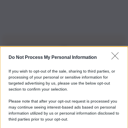
Do Not Process My Personal Information
Iscriviti alla nostra Newsletter
If you wish to opt-out of the sale, sharing to third parties, or
Iscriviti alla nostra newsletter per non perdere le ultime
processing of your personal or sensitive information for
novità
targeted advertising by us, please use the below opt-out
section to confirm your selection.
Iscriviti Ora
Please note that after your opt-out request is processed you
may continue seeing interest-based ads based on personal
information utilized by us or personal information disclosed to
third parties prior to your opt-out.