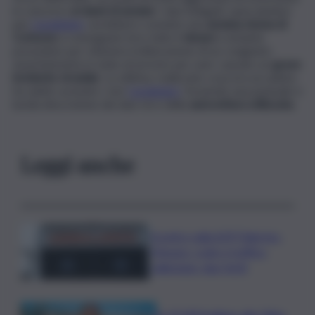
in concorso
ai danni di anziani.
I due indagati, spacciandosi
per
Carabinieri
, avrebbero convinto una
anziana donna di
Corleone
a consegnare loro tutto il
denaro
contante
posseduto per ottenere la liberazione di un congiunto
asseritamente in stato di arresto per aver causato un
grave
incidente stradale
. La vittima, realizzato cosa era accaduto,
ha subito avvisato i veri
Carabinieri
, fornendo una puntuale e
lucida descrizione dei due rei e della
autovettura utilizzata
.
Leggi anche
Scontro sulla A29 Palermo-
Mazara, code e traffico
rallentato: due feriti
In 25.000 ballano alla Olbia