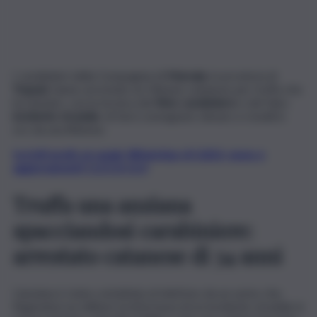
I carabinieri della Compagnia di
Marsala
, in provincia di
Trapani
, hanno arrestato un 34enne catanese per truffa che
ha tentato, con la tecnica del
finto carabiniere
e del falso
incidente stradale
, di farsi consegnare denaro e monili in
oro da una 80enne.
Iscriviti gratis al canale WhatsApp di QdS.it, news e
aggiornamenti CLICCA QUI
Truffa una anziana
spacciandosi carabiniere:
arrestato catanese di 34 anni
L’anziana è stata contattata al telefono da un uomo che,
fingendosi un militare la informava di un incidente stradale in