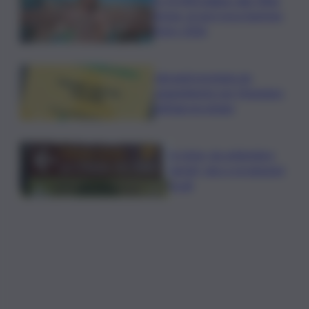
Arena, al via il Jova Summer
Party 2026
Librandi premiata da
Legambiente per l’impegno
nell’agroecologia
In Istria, da settembre
tartufi, vino e produzioni
locali