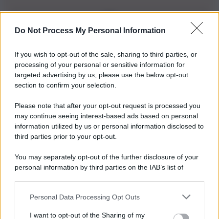
Do Not Process My Personal Information
Iscriviti alla nostra Newsletter
If you wish to opt-out of the sale, sharing to third parties, or
Iscriviti alla nostra newsletter per non perdere le ultime
processing of your personal or sensitive information for
novità
targeted advertising by us, please use the below opt-out
section to confirm your selection.
Iscriviti Ora
Please note that after your opt-out request is processed you
may continue seeing interest-based ads based on personal
information utilized by us or personal information disclosed to
third parties prior to your opt-out.
You may separately opt-out of the further disclosure of your
personal information by third parties on the IAB’s list of
© 2026 | Ediservice s.r.l. 95126 Catania – Via Principe
downstream participants.
Nicola, 22 – P.IVA: 01153210875 – Cciaa Catania n.
Personal Data Processing Opt Outs
This information may also be disclosed by us to third parties
01153210875 – Quotidiano di Sicilia usufruisce dei
on the IAB’s List of Downstream Participants that may further
contributi di cui al D.lgs n. 70/2017
I want to opt-out of the Sharing of my
disclose it to other third parties.