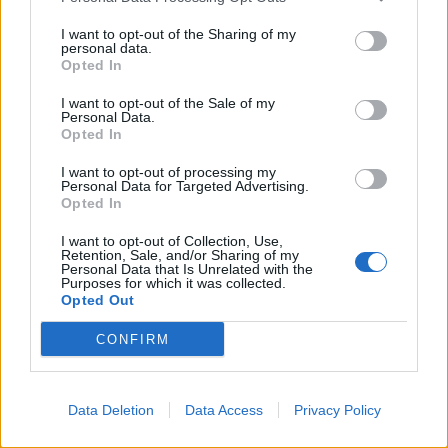
01153210875 – Quotidiano di Sicilia usufruisce dei
on the IAB’s List of Downstream Participants that may further
contributi di cui al D.lgs n. 70/2017
I want to opt-out of the Sharing of my
disclose it to other third parties.
personal data.
Opted In
I want to opt-out of the Sale of my
Personal Data.
Chi Siamo
Opted In
Fondazione Etica e Valori Marilù Tregua
Fondatore Carlo Alberto Tregua
Lavora con noi
I want to opt-out of processing my
Personal Data for Targeted Advertising.
Gerenza
Opted In
I want to opt-out of Collection, Use,
Retention, Sale, and/or Sharing of my
Personal Data that Is Unrelated with the
Purposes for which it was collected.
Opted Out
Scarica l’app
CONFIRM
Privacy Policy
Preferenze Privacy
Data Deletion
Data Access
Privacy Policy