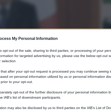
ocess My Personal Information
to opt-out of the sale, sharing to third parties, or processing of your per
formation for targeted advertising by us, please use the below opt-out s
 selection.
 that after your opt-out request is processed you may continue seeing i
ased on personal information utilized by us or personal information dis
 presidente Sandu abbiamo parlato anche
 prior to your opt-out.
razie liberali. Libertà e democrazia non sono mai
etto il presidente della Repubblica Sergio Mattarella, nelle
rately opt-out of the further disclosure of your personal information by
contro con la presidente della Repubblica di Moldova, Maia
he IAB’s list of downstream participants.
e centinaia di milioni di cittadini, per scegliere il prossimo
tion may also be disclosed by us to third parties on the IAB’s List of 
nto essenziale e prezioso di riaffermazione delle