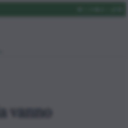
eo
ia vanno