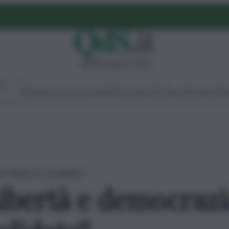
sabato 8 agosto 2026
Ambiente
Lavoro
Economia
Politica
Cultura
Dai Mercati
Podcast
Vid
no difese e consolidate”
Libertà e democraz