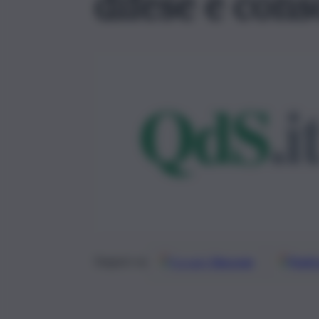
difese e cons
Google
Discover
Fonti 
Seguici su