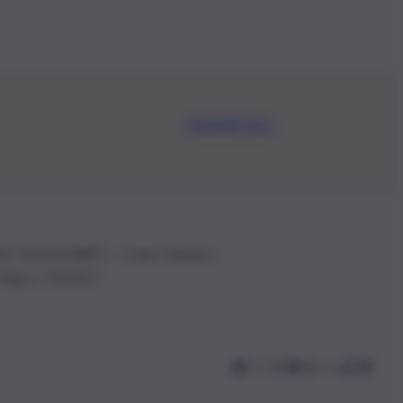
Iscriviti Ora
.IVA: 01153210875 – Cciaa Catania n.
 D.lgs n. 70/2017