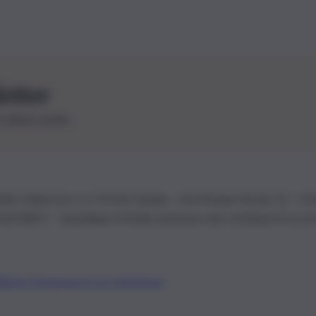
letter
le ultime novità
26 | Ediservice s.r.l. 95126 Catania – Via Principe Nicola, 22 – P
3210875 – Quotidiano di Sicilia usufruisce dei contributi di cui al
Alberto Tregua
Lavora con noi
Gerenza