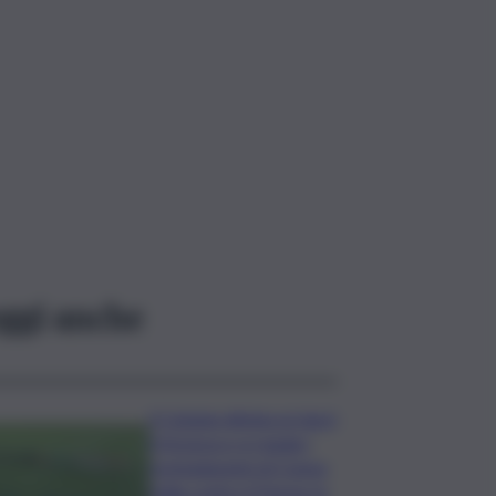
ggi anche
Il Catania elimina ai rigori
il Vicenza e si regala i
trentaduesimi di Coppa
Italia contro il Parma: la