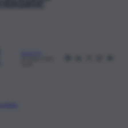
olidate”
Redazione
18 Giugno 2024,
12:39
preferite