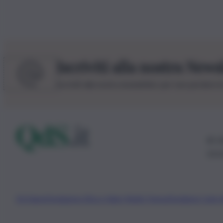
Iscriviti alla nostra News
Iscriviti alla nostra newsletter per non perdere 
© 20
0115
Chi Siamo
Fondazione Etica e Valori Marilù Tregua
Fondatore Carlo 