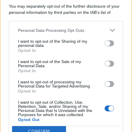
You may separately opt-out of the further disclosure of your
personal information by third parties on the IAB’s list of
© 2026 | Ediservice s.r.l. 95126 Catania – Via Principe
downstream participants.
Nicola, 22 – P.IVA: 01153210875 – Cciaa Catania n.
Personal Data Processing Opt Outs
This information may also be disclosed by us to third parties
01153210875 – Quotidiano di Sicilia usufruisce dei
on the IAB’s List of Downstream Participants that may further
contributi di cui al D.lgs n. 70/2017
I want to opt-out of the Sharing of my
disclose it to other third parties.
personal data.
Opted In
I want to opt-out of the Sale of my
Personal Data.
Chi Siamo
Opted In
Fondazione Etica e Valori Marilù Tregua
Fondatore Carlo Alberto Tregua
Lavora con noi
I want to opt-out of processing my
Personal Data for Targeted Advertising.
Gerenza
Opted In
I want to opt-out of Collection, Use,
Retention, Sale, and/or Sharing of my
Personal Data that Is Unrelated with the
Purposes for which it was collected.
Opted Out
Scarica l’app
CONFIRM