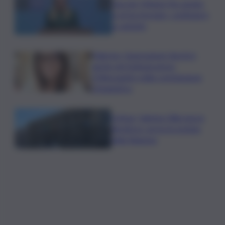
Guccini, Meloni: l’ho amato
e mi ha formato, continuerò
a cantarlo
Palermo, l’operazione Varchi è
anche nel Sottogoverno:
D’Alessandro nella commissione
Urbanistica
Cefpas, Sabrina Cillia nuova
direttrice: arriva la nomina
della Regione