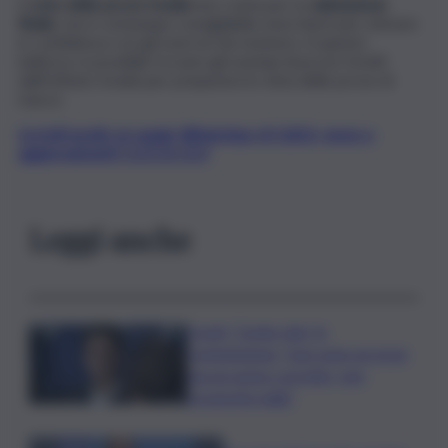
Il
voto delle prove Invalsi
non conta per la
valutazione
finale
, ma è comunque consigliabile esercitarsi per entrare
in confidenza con gli esercizi da risolvere. A questo
indirizzo è possibile trovare gli esempi di prove forniti
dall’Istituto Invalsi per prepararsi in vista delle prove di
marzo.
Iscriviti gratis al canale WhatsApp di QdS.it, news e
aggiornamenti CLICCA QUI
Leggi anche
Covid, ‘Conte-day’ in
commissione: “non sono un eroe
ma un uomo corretto, non
troverete nulla”