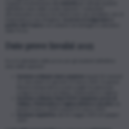
requisito di ammissione alla
maturità
per tutti gli studenti
dell’ultimo anno delle scuole superiori. I maturandi
affronteranno a marzo tre diversi test: uno di italiano, uno di
matematica e uno di inglese.
Le prove si svolgeranno a
partire dal 3 marzo
, ma vediamo nel dettaglio il calendario
delle Prove.
Date prove Invalsi 2025
Ecco il calendario delle prove per gli studenti dell’ultimo
anno delle superiori:
Sessione ordinaria classi campione
: lunedì 10, martedì
11, mercoledì 12, giovedì 13 marzo 2025. In questa
finestra temporale la scuola sceglie tre giorni per
svolgere le prove di Italiano, Matematica e Inglese
Sessione ordinaria Classi NON Campione, prove di
Italiano, Matematica e Inglese (lettura e ascolto)
: da
lunedì 3 marzo 2024 a lunedì 31 marzo 2025
Sessione suppletiva
: dal 26 maggio 2025 al 6 giugno
2025