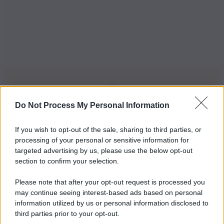
Do Not Process My Personal Information
Iscriviti alla nostra Newsletter
If you wish to opt-out of the sale, sharing to third parties, or
Iscriviti alla nostra newsletter per non perdere le ultime
processing of your personal or sensitive information for
novità
targeted advertising by us, please use the below opt-out
section to confirm your selection.
Iscriviti Ora
Please note that after your opt-out request is processed you
may continue seeing interest-based ads based on personal
information utilized by us or personal information disclosed to
third parties prior to your opt-out.