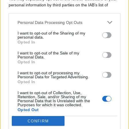
personal information by third parties on the IAB’s list of
© 2026 | Ediservice s.r.l. 95126 Catania – Via Principe
downstream participants.
Nicola, 22 – P.IVA: 01153210875 – Cciaa Catania n.
Personal Data Processing Opt Outs
This information may also be disclosed by us to third parties
01153210875 – Quotidiano di Sicilia usufruisce dei
on the IAB’s List of Downstream Participants that may further
contributi di cui al D.lgs n. 70/2017
I want to opt-out of the Sharing of my
disclose it to other third parties.
personal data.
Opted In
I want to opt-out of the Sale of my
Personal Data.
Chi Siamo
Opted In
Fondazione Etica e Valori Marilù Tregua
Fondatore Carlo Alberto Tregua
Lavora con noi
I want to opt-out of processing my
Personal Data for Targeted Advertising.
Gerenza
Opted In
I want to opt-out of Collection, Use,
Retention, Sale, and/or Sharing of my
Personal Data that Is Unrelated with the
Purposes for which it was collected.
Opted Out
Scarica l’app
CONFIRM