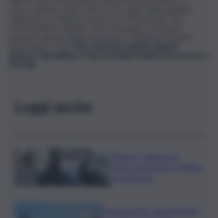
scorso ottobre, l’unico club con un valore della squadra
superiore a 1 miliardo di euro era il Manchester City,
mentre l’elenco attuale conta sei squadre che hanno
superato questa soglia importante”, sottolinea Football
Benchmark e sono
City, Liverpool, Chelsea, Bayern
Monaco, Barcellona e Psg con il Real Madrid che si ferma a
951 mln.
Leggi anche
Palermo, rapina in un
centro scommesse: bottino
da 5mila euro
Eruzione Etna, voli ripristinati