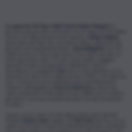
La superstar del Psg e della Francia Kylian Mbappé
è il
giocatore più prezioso al mondo con un valore di 210 milioni
di euro, 32 milioni di euro in più rispetto a
Erling Haaland
attaccante del Man City, secondo le ultime valutazioni dei
giocatori di Football Benchmark.
Jude Bellingham
con 147
milioni di euro è il terzo giocatore con il valore più alto e il
primo giocatore sotto i 21 anni. Osservando i maggiori
aumenti di valore dei giocatori dall’ottobre 2022, il
Barcellona e lo spagnolo
Gavi
sono in cima alla lista con un
aumento di valore di 51 milioni di euro (70%) a 123 milioni di
euro. Il ritorno in forma dell’attaccante del Manchester
United e dell’Inghilterra
Marcus Rashford
ha visto il suo
valore aumentare di 28 milioni di euro (48%) ed è il settimo
giocatore con la percentuale più alta in termini di aumento
di valore.
Quarto con un valore di 146 milioni l’attaccante del Real
Madrid
Vinicius Junior
seguito da
Phil Foden
del City con un
valore di 139 mln. Il team di Football Benchmark commenta
che “la dice lunga su una tendenza nel calcio moderno che