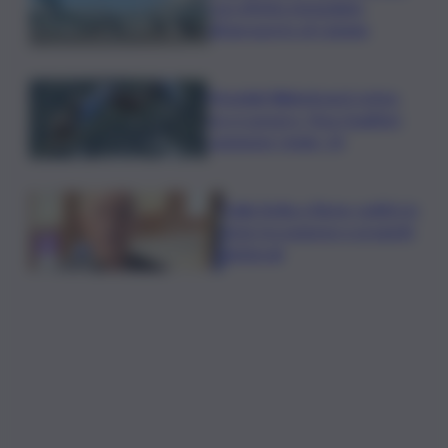
con effetto immediato
all’aeroporto di Catania
Mondiali Wakeboard: primo
oro è azzurro, Noa Gualtieri
campione Under 14
Dalla Sicilia a Roma, politici in
ferie tra urgenze e progetti
elettorali