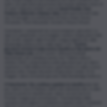
tutti e 10 i giocatori più preziosi del mondo abbiano meno di
25 anni”. Seguono infatti i nomi di
Jamal Musiala, Gavi,
Federico Valverde e Bukayo Saka,
tutti nuovi arrivati ​​nella
top 10 da luglio, in sostituzione di Harry Kane, Bruno
Fernandes, Trent Alexander-Arnold e Mason Mount.
Guardando i campionati da cui provengono i giocatori, La
Liga è il campionato con il maggior numero di giocatori nella
top 10 (4), seguito dalla Premier League inglese (3), dalla
Bundesliga tedesca (2) e dalla Ligue 1 (1). “
Il primo
giocatore di Serie A nella nostra classifica è l’ala sinistra del
Milan Rafael Leão
, al 21° posto”, afferma Football
Benchmark che sottolinea anche che “l’ultimo elenco,
ottobre 2022, comprendeva sette giocatori per un valore
superiore a 100 milioni di euro; quel numero è salito a nove
questa volta. Cinque dei primi 10 giocatori Under 21 di
maggior valore al mondo giocano nella Bundesliga tedesca.
Il Manchester City continua a guidare la classifica
dei club
per valore rosa, il Chelsea, attivo nel calciomercato, è salito
al terzo posto in classifica per valore, se non terzo in
Premier League per prestazione. “Il predominio della
massima serie inglese è evidente in quanto tutti i cosiddetti
‘Big Six’ sono tra le squadre più preziose al mondo. Lo