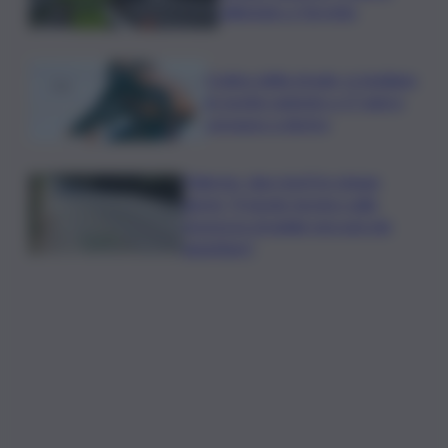
rallentato a Torretta
Codice della strada, si studiano
le novità: patente a 17 anni e
sorpasso a destra
Palermo, due morti in cinque
giorni: “Il tavolo tecnico sulla
sicurezza stradale non può più
aspettare”