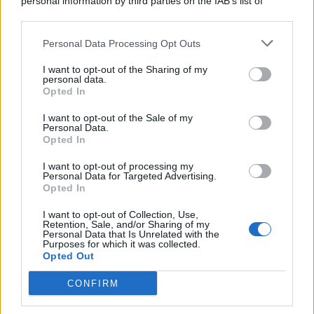
personal information by third parties on the IAB’s list of
© 2026 | Ediservice s.r.l. 95126 Catania – Via Principe
downstream participants.
Nicola, 22 – P.IVA: 01153210875 – Cciaa Catania n.
Personal Data Processing Opt Outs
This information may also be disclosed by us to third parties
01153210875 – Quotidiano di Sicilia usufruisce dei
on the IAB’s List of Downstream Participants that may further
contributi di cui al D.lgs n. 70/2017
I want to opt-out of the Sharing of my
disclose it to other third parties.
personal data.
Opted In
I want to opt-out of the Sale of my
Personal Data.
Chi Siamo
Opted In
Fondazione Etica e Valori Marilù Tregua
Fondatore Carlo Alberto Tregua
Lavora con noi
I want to opt-out of processing my
Personal Data for Targeted Advertising.
Gerenza
Opted In
I want to opt-out of Collection, Use,
Retention, Sale, and/or Sharing of my
Personal Data that Is Unrelated with the
Purposes for which it was collected.
Opted Out
Scarica l’app
CONFIRM
Privacy Policy
Preferenze Privacy