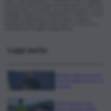
Roma, 12 giu. (askanews) – “Presidente Conte, mi spiega
come avete fatto a montare mie espressioni sul video del
suo intervento, considerato che in quel momento io ero al
Quirinale e quindi non in Parlamento? Lo chiarisco solo per
ricordare a tutti quanto la vostra politica si fondi su
mistificazioni della realtà e fake news”. Lo scrive su X la
presidente del Consiglio, Giorgia Meloni.
Leggi anche
Zelensky: Stiamo lavorando
su nostra balistica anche con
Leonardo
Tamponamento tra più
vetture sulla A29, traffico