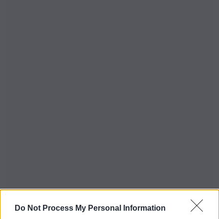
Do Not Process My Personal Information