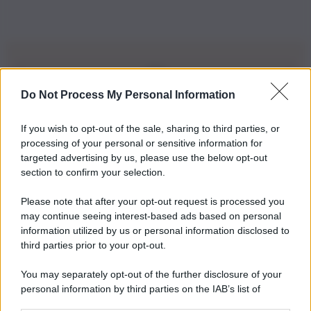
Do Not Process My Personal Information
Iscriviti alla nostra Newsletter
If you wish to opt-out of the sale, sharing to third parties, or
Iscriviti alla nostra newsletter per non perdere le ultime
processing of your personal or sensitive information for
novità
targeted advertising by us, please use the below opt-out
section to confirm your selection.
Iscriviti Ora
Please note that after your opt-out request is processed you
may continue seeing interest-based ads based on personal
information utilized by us or personal information disclosed to
third parties prior to your opt-out.
You may separately opt-out of the further disclosure of your
personal information by third parties on the IAB’s list of
© 2026 | Ediservice s.r.l. 95126 Catania – Via Principe
downstream participants.