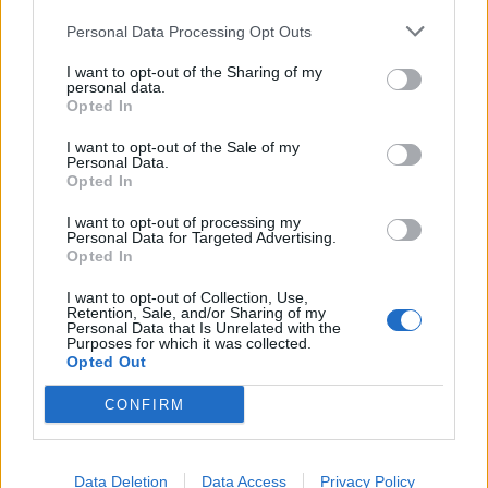
Nicola, 22 – P.IVA: 01153210875 – Cciaa Catania n.
Personal Data Processing Opt Outs
This information may also be disclosed by us to third parties
01153210875 – Quotidiano di Sicilia usufruisce dei
on the IAB’s List of Downstream Participants that may further
contributi di cui al D.lgs n. 70/2017
I want to opt-out of the Sharing of my
disclose it to other third parties.
personal data.
Opted In
I want to opt-out of the Sale of my
Personal Data.
Chi Siamo
Opted In
Fondazione Etica e Valori Marilù Tregua
Fondatore Carlo Alberto Tregua
Lavora con noi
I want to opt-out of processing my
Personal Data for Targeted Advertising.
Gerenza
Opted In
I want to opt-out of Collection, Use,
Retention, Sale, and/or Sharing of my
Personal Data that Is Unrelated with the
Purposes for which it was collected.
Opted Out
Scarica l’app
CONFIRM
Privacy Policy
Preferenze Privacy
Data Deletion
Data Access
Privacy Policy