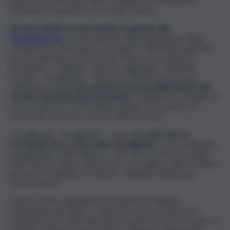
l’Asp non ha una banca dati completa che fotografi la
situazione e la gestisca con criteri efficaci.
Da mercoledì il servizio di ritiro è passato alla
Messinaservizi
, ma il presidente della partecipata Pippo
Lombardo ha fatto sapere da subito le difficoltà registrate
perché nelle liste che ha fornito l’Asp ci sono indirizzi
incompleti o sbagliati o dati non aggregati. “Abbiamo
trovato – ha spiegato – rifiuti non ritirati da più di una
settimana, dunque
per arrivare a una normalizzazione del
servizio sarà necessario più tempo
. Chiediamo ai cittadini di
avere pazienza. Ci sono dodici squadre di operatori in
azione per il servizio a più di 1.800 persone”.
“Le difficoltà – ha aggiunto – sono nelle
liste ancora
incomplete che ci sono state consegnate
, cui si continuano
ad aggiungere altri indirizzi. I nomi deve fornirceli sempre
l’Asp. Noi non siamo autorizzati a raccogliere dati: invitiamo
gli utenti di mandare le mail per segnalarsi all’Asp per
essere inseriti”.
Dopo le tante segnalazioni dei disservizi dell’Asp
evidenziate dal sindaco Cateno De Luca e la rilevanza
nazionale che è stata data alla vicenda, in una nota inviata al
prefetto Maria Carmela Librizzi, i dirigenti regionali alla