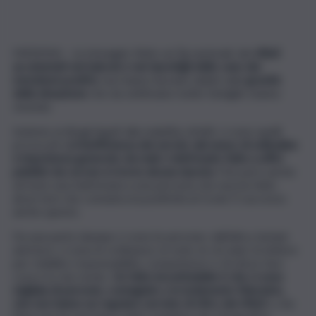
MESSINA – Le immagini, finite sui Tg nazionali, dei
rifiuti
accatastati nei balconi o nei ripostigli delle case dei
messinesi positivi
, non hanno lasciato dubbi sulla
gravità
della situazione
che da settimane molte famiglie stanno
vivendo.
Insieme ai disagi legati alla malattia, infatti, ci sono quelli
provocati dall’
inefficienza dei servizi, dal senso di solitudine
e impotenza generato da mail o telefonate fatte a uffici
pubblici da cui non si riceve alcuna riposta
. Può però anche
arrivare una telefonata a una persona che non ha fatto
alcun test che comunica la positività al Covid. È successo
anche questo.
Da una parte dunque ci sono le persone, dall’altra, lontani
anni luce, ci sono le ordinanze, le note, le circolari, le lettere
per stabilire responsabilità, competenze e chi deve fare
cosa e in che modo.
Un fatto inconfutabile è che ci sono
migliaia di persone, contagiate o in isolamento fiduciario,
che non hanno un regolare servizio di ritiro dei rifiuti
e che