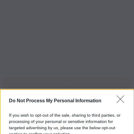
Do Not Process My Personal Information
Iscriviti alla nostra Newsletter
If you wish to opt-out of the sale, sharing to third parties, or
Iscriviti alla nostra newsletter per non perdere le ultime
processing of your personal or sensitive information for
novità
targeted advertising by us, please use the below opt-out