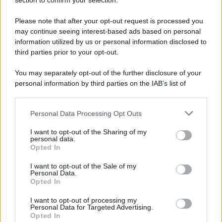
section to confirm your selection.
Iscriviti Ora
Please note that after your opt-out request is processed you
may continue seeing interest-based ads based on personal
information utilized by us or personal information disclosed to
third parties prior to your opt-out.
You may separately opt-out of the further disclosure of your
personal information by third parties on the IAB’s list of
© 2026 | Ediservice s.r.l. 95126 Catania – Via Principe
downstream participants.
Nicola, 22 – P.IVA: 01153210875 – Cciaa Catania n.
Personal Data Processing Opt Outs
This information may also be disclosed by us to third parties
01153210875 – Quotidiano di Sicilia usufruisce dei
on the IAB’s List of Downstream Participants that may further
contributi di cui al D.lgs n. 70/2017
I want to opt-out of the Sharing of my
disclose it to other third parties.
personal data.
Opted In
I want to opt-out of the Sale of my
Personal Data.
Chi Siamo
Opted In
Fondazione Etica e Valori Marilù Tregua
Fondatore Carlo Alberto Tregua
Lavora con noi
I want to opt-out of processing my
Personal Data for Targeted Advertising.
Gerenza
Opted In