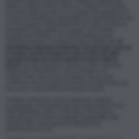
Salute e ai Rifiuti, Mario La Rocca e Calogero Foti, hanno
ricostruito tutta una serie di circostanze che darebbero al
Comune di Messina la responsabilità dei ritardi nell’avvio del
servizio da parte di MessinaServizi una volta che l’Asp ha
annunciato l’impossibilità a proseguire con l’azienda
specializzata Medieco, che copriva soltanto poche
centinaia di utenze. In sostanza è stato ribadito che
c’è
un’ordinanza regionale di settembre che prevede come sia
il Comune a dover prendere in carico il ritiro dei rifiuti
speciali se l’Asp non fosse in grado di coprire tutte le
utenze
, che dal 5 gennaio il Comune è stato sollecitato
inutilmente a intervenire e che il contratto, la cui
sottoscrizione viene posta da Palazzo Zanca come
condizione, non è previsto da nessuna circolare tanto che
finora non è stato richiesto da nessun Comune.
Il sindaco Cateno De Luca ha contestato a questa
ricostruzione, annunciando altri due esposti alla Procura
della Repubblica contro i vertici Asp e del Governo
regionale per accertare eventuali responsabilità nella
vicenda rifiuti e più in generale nella gestione
dell’emergenza Covid.