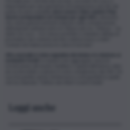
Formalizzare i termini del servizio, secondo De Luca, è
importante per una questione di trasparenza, perché dal
punto di vista contabile
deve essere chiaro quanto l’Asp
dovrà corrispondere al Comune per ogni ritiro
, elemento
che veniva genericamente indicato nella comunicazione
dell’azienda sanitaria entro le 50euro più Iva. “Adesso – ha
detto De Luca – è lo stesso prefetto a chiedere all’Asp di
prevedere uno schema da fare sottoscrivere a tutti i
Comuni che hanno preso in carico il servizio”.
Altra anomalia è stata segnalata dal sindaco in relazione ai
nominativi forniti
, in maniera non aggregata, senza la
ricostruzione del nucleo familiare e quindi dell’utenza, dato
da cui dovrebbe scaturire il costo complessivo dei ritiri. De
Luca ha parlato anche di interessi e costi gonfiati in quello
che ha chiamato “l’affare dei rifiuti Covid in Sicilia”.
Leggi anche