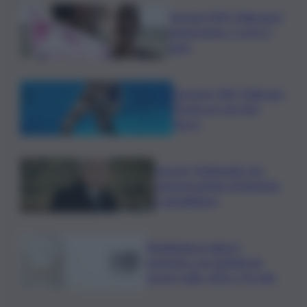
Europei Tuffi, Pellacani è
pokerissimo: 5 ori in 5
gare
Europeo Tuffi, Pellacani-
Pizzini oro nei 3mt
sincro
Guccini, Mattarella: sue
canzoni parlano di giustizia
e uguaglianza
Mediobanca sigla il I
semestre con risultati da
record, utile +6% a 711 mln