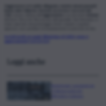
L’aggressore si è subito dileguato, mentre alcuni passanti
hanno dato l’allarme, facendo accorrere i soccorsi del
118.
L’uomo vittima dell’
aggressione
è un docente
62enne
del liceo ‘Brocchi’. Ricoverato all’ospedale ‘San Bassiano’, è
stato operato nel pomeriggio di ieri: stando a quanto
appreso, non sarebbe fortunatamente in pericolo di vita.
Iscriviti gratis al canale WhatsApp di QdS.it, news e
aggiornamenti CLICCA QUI
Leggi anche
Bitdefender: popolarità de
L’Odissea usata per
diffondere malware