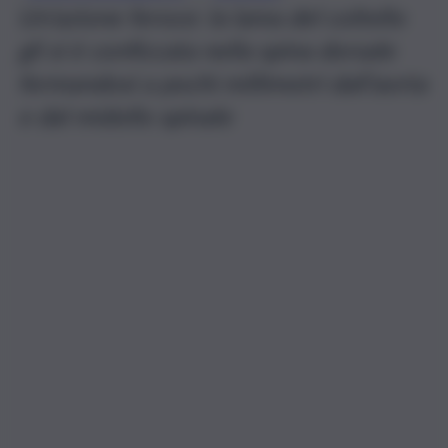
Un’azione feroce: la lama del coltello
gli si è conficcata nella spina dorsale
fermandosi a pochi millimetri dall’aorta
e dal midollo spinale