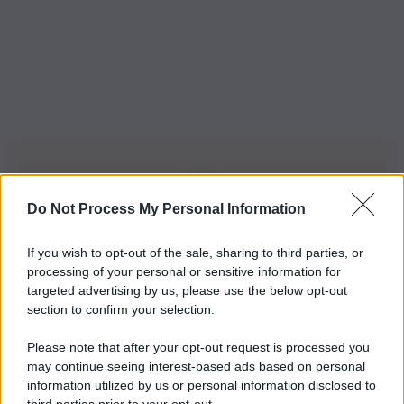
Do Not Process My Personal Information
Iscriviti alla nostra Newsletter
If you wish to opt-out of the sale, sharing to third parties, or
Iscriviti alla nostra newsletter per non perdere le ultime
processing of your personal or sensitive information for
novità
targeted advertising by us, please use the below opt-out
section to confirm your selection.
Iscriviti Ora
Please note that after your opt-out request is processed you
may continue seeing interest-based ads based on personal
information utilized by us or personal information disclosed to