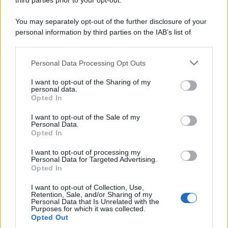
third parties prior to your opt-out.
You may separately opt-out of the further disclosure of your
personal information by third parties on the IAB’s list of
© 2026 | Ediservice s.r.l. 95126 Catania – Via Principe
downstream participants.
Nicola, 22 – P.IVA: 01153210875 – Cciaa Catania n.
Personal Data Processing Opt Outs
This information may also be disclosed by us to third parties
01153210875 – Quotidiano di Sicilia usufruisce dei
on the IAB’s List of Downstream Participants that may further
contributi di cui al D.lgs n. 70/2017
I want to opt-out of the Sharing of my
disclose it to other third parties.
personal data.
Opted In
I want to opt-out of the Sale of my
Personal Data.
Chi Siamo
Opted In
Fondazione Etica e Valori Marilù Tregua
Fondatore Carlo Alberto Tregua
Lavora con noi
I want to opt-out of processing my
Personal Data for Targeted Advertising.
Gerenza
Opted In
I want to opt-out of Collection, Use,
Retention, Sale, and/or Sharing of my
Personal Data that Is Unrelated with the
Purposes for which it was collected.
Opted Out
Scarica l’app