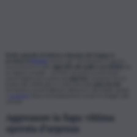
Brutto episodio di violenza a Bassano del Grappa, in
provincia di
Vicenza
.
Intorno alle 7,30 di lunedì 25 agosto,
un professore è stato
aggredito alle spalle e accoltellato
da
un ragazzo al quale – secondo una prima ricostruzione –
aveva negato poco prima una
sigaretta
. Un’azione feroce:
la lama del coltello gli si è conficcata nella
spina dorsale
fermandosi a pochi millimetri dall’aorta e dal midollo spinale.
I
carabinieri
hanno immediatamente avviato le indagini sulla
vicenda.
Aggressore in fuga: vittima
operata d’urgenza