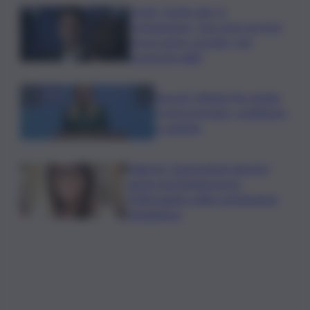
Covid, ‘Conte-day’ in
commissione: “non sono un eroe
ma un uomo corretto, non
troverete nulla”
Guccini, Meloni: l’ho amato
e mi ha formato, continuerò
a cantarlo
Palermo, l’operazione Varchi è
anche nel Sottogoverno:
D’Alessandro nella commissione
Urbanistica