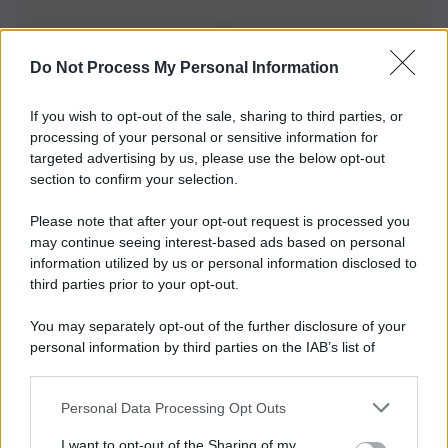
Do Not Process My Personal Information
Iscriviti alla nostra Newsletter
If you wish to opt-out of the sale, sharing to third parties, or
Iscriviti alla nostra newsletter per non perdere le ultime
processing of your personal or sensitive information for
novità
targeted advertising by us, please use the below opt-out
section to confirm your selection.
Iscriviti Ora
Please note that after your opt-out request is processed you
may continue seeing interest-based ads based on personal
information utilized by us or personal information disclosed to
third parties prior to your opt-out.
You may separately opt-out of the further disclosure of your
personal information by third parties on the IAB’s list of
© 2026 | Ediservice s.r.l. 95126 Catania – Via Principe
downstream participants.
Nicola, 22 – P.IVA: 01153210875 – Cciaa Catania n.
Personal Data Processing Opt Outs
This information may also be disclosed by us to third parties
01153210875 – Quotidiano di Sicilia usufruisce dei
on the IAB’s List of Downstream Participants that may further
contributi di cui al D.lgs n. 70/2017
I want to opt-out of the Sharing of my