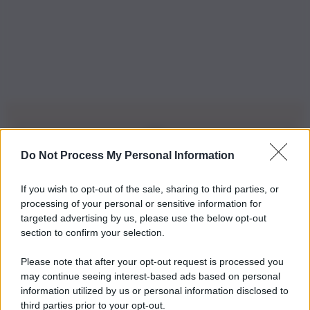
Do Not Process My Personal Information
Iscriviti alla nostra Newsletter
If you wish to opt-out of the sale, sharing to third parties, or
Iscriviti alla nostra newsletter per non perdere le ultime
processing of your personal or sensitive information for
novità
targeted advertising by us, please use the below opt-out
section to confirm your selection.
Iscriviti Ora
Please note that after your opt-out request is processed you
may continue seeing interest-based ads based on personal
information utilized by us or personal information disclosed to
third parties prior to your opt-out.