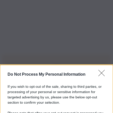
Do Not Process My Personal Information
Iscriviti alla nostra Newsletter
If you wish to opt-out of the sale, sharing to third parties, or
Iscriviti alla nostra newsletter per non perdere le ultime
processing of your personal or sensitive information for
novità
targeted advertising by us, please use the below opt-out
section to confirm your selection.
Iscriviti Ora