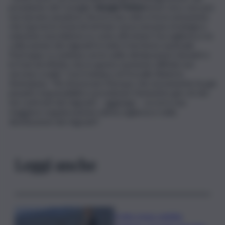
presidente del Consiglio
Giorgia Meloni
di ieri sera, non può
non lasciare perplessi. Ancora una volta si ha la sensazione
che il governo brancoli nel buio senza nessuna strategia e
soluzione al problema su come affrontare l’accoglienza e la
collocazione dei migranti in tutto il territorio nazionale.
Purtroppo si continua con le solite dichiarazioni roboanti e
le frasi ad effetto che in questo momento difficile non
servono a nulla”. Così il sindaco di Pozzallo Roberto
Ammatuna. “Più di invocare l’Europa, che sicuramente ha già
pesanti responsabilità e proclamare l’ennesimo giro di vite
nei confronti dei migranti – aggiunge – occorre una
maggiore organizzazione nell’accoglienza e nella
distribuzione dei migranti”.
Leggi anche
Il vino rosso cambia