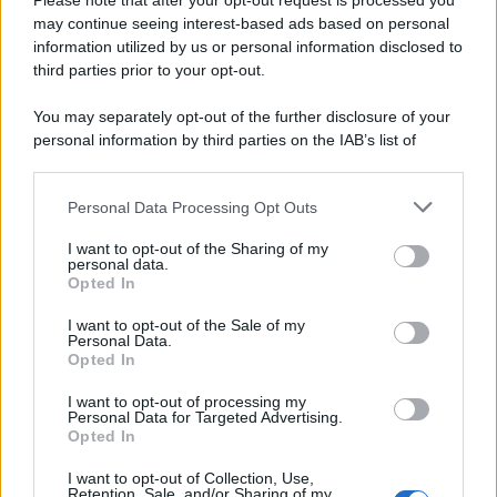
Please note that after your opt-out request is processed you
may continue seeing interest-based ads based on personal
information utilized by us or personal information disclosed to
third parties prior to your opt-out.
You may separately opt-out of the further disclosure of your
personal information by third parties on the IAB’s list of
© 2026 | Ediservice s.r.l. 95126 Catania – Via Principe
downstream participants.
Nicola, 22 – P.IVA: 01153210875 – Cciaa Catania n.
Personal Data Processing Opt Outs
This information may also be disclosed by us to third parties
01153210875 – Quotidiano di Sicilia usufruisce dei
on the IAB’s List of Downstream Participants that may further
contributi di cui al D.lgs n. 70/2017
I want to opt-out of the Sharing of my
disclose it to other third parties.
personal data.
Opted In
I want to opt-out of the Sale of my
Personal Data.
Chi Siamo
Opted In
Fondazione Etica e Valori Marilù Tregua
Fondatore Carlo Alberto Tregua
Lavora con noi
I want to opt-out of processing my
Personal Data for Targeted Advertising.
Gerenza
Opted In
I want to opt-out of Collection, Use,
Retention, Sale, and/or Sharing of my