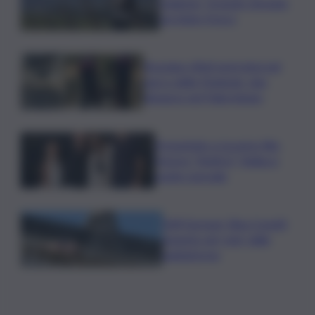
stagione, Grassini: d’estate
servitelo fresco
Bruciano rifiuti pericolosi nel
parco delle Madonie, due
denunce nel Palermitano
Presentato a Locarno film
Totorici “Ketticé”, Bellucci
ospite speciale
Tuffi Europei, Elisa Cosetti
argento nel ‘volo’ dalla
piattaforma