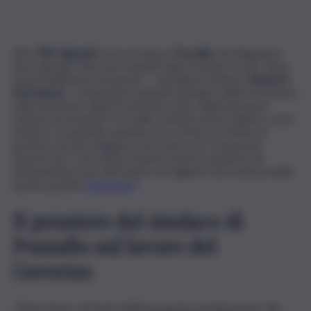
Altri
780 migranti
sono arrivata a
Pozzallo
, nel Ragusano,
dove già altri 700 sono ospitati nelle strutture locali. “Sono
numeri difficili da sostenere – sottolinea il sindaco
Roberto
Ammatuna
– nonostante il grande impegno della Prefettura,
della Questura, della Protezione civile, degli operatori
sanitari ed umanitari. Pozzallo continua ad accogliere come
sempre con grande umanità, ma è doveroso l’invito al
governo ad una maggiore raccordo con i Comuni più
esposti, per concordare insieme tutte le iniziative da
intraprendere per affrontare nel migliore dei modi possibili
questo grande
fenomeno
“.
Il pensiero del sindaco di
Pozzallo sul lavoro del
Governo
“L’intervento, sul tema dell’emergenza immigrazione, del