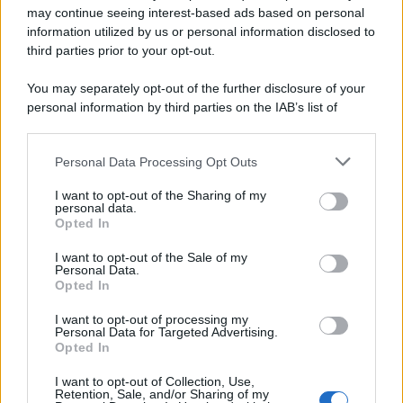
may continue seeing interest-based ads based on personal
information utilized by us or personal information disclosed to
third parties prior to your opt-out.
You may separately opt-out of the further disclosure of your
personal information by third parties on the IAB’s list of
© 2026 | Ediservice s.r.l. 95126 Catania – Via Principe
downstream participants.
Nicola, 22 – P.IVA: 01153210875 – Cciaa Catania n.
Personal Data Processing Opt Outs
This information may also be disclosed by us to third parties
01153210875 – Quotidiano di Sicilia usufruisce dei
on the IAB’s List of Downstream Participants that may further
contributi di cui al D.lgs n. 70/2017
I want to opt-out of the Sharing of my
disclose it to other third parties.
personal data.
Opted In
I want to opt-out of the Sale of my
Personal Data.
Chi Siamo
Opted In
Fondazione Etica e Valori Marilù Tregua
Fondatore Carlo Alberto Tregua
Lavora con noi
I want to opt-out of processing my
Personal Data for Targeted Advertising.
Gerenza
Opted In
I want to opt-out of Collection, Use,
Retention, Sale, and/or Sharing of my