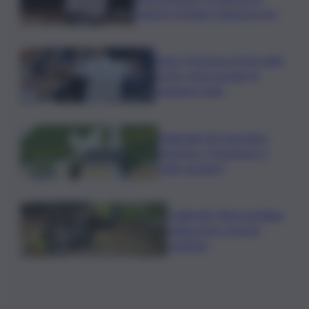
regista Cristiano Giamporcaro
Papa: Presenza di Dio nelle
nostre vite in grado di
cambiare tutto
Nagasaki, 81 anni dopo
l’atomica: “Il nucleare è
male assoluto”
Coldiretti: Filiera bufalina
solida ed in crescita
continua