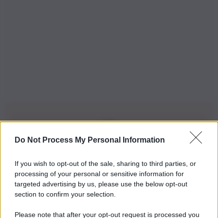
Do Not Process My Personal Information
Iscriviti alla nostra Newsletter
If you wish to opt-out of the sale, sharing to third parties, or
Iscriviti alla nostra newsletter per non perdere le ultime
processing of your personal or sensitive information for
novità
targeted advertising by us, please use the below opt-out
section to confirm your selection.
Iscriviti Ora
Please note that after your opt-out request is processed you