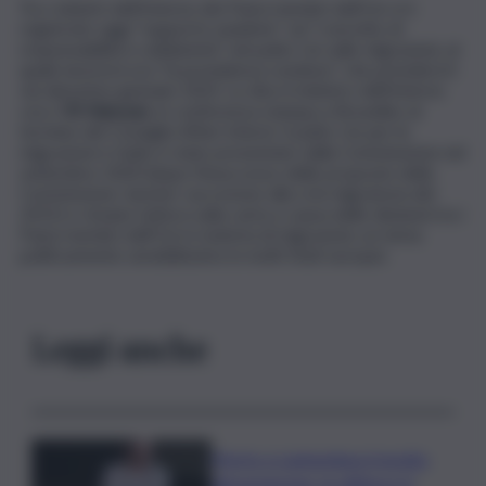
Tra i ministri dell’Interno dei Paesi membri dell’Ue si è
registrato oggi “supporto unanime” sul “concetto di
responsabilità e solidarietà” nel patto Ue sulle migrazioni, al
quale lavorerà ora “la presidenza svedese”, che prenderà il
via dal primo gennaio 2023. Lo dice il ministro dell’Interno
ceco
Vit Rakusan
, in conferenza stampa a Bruxelles al
termine del Consiglio Affari Interni. Il patto Ue per le
migrazioni e l’asilo è stato presentato dalla Commissione nel
settembre 2020 (dopo l’insuccesso delle proposte della
Commissione Juncker successive alla crisi migratoria del
2015) e rimane tuttora sulla carta a causa delle divisioni tra i
Paesi membri dell’Ue in materia di migrazioni, un tema
politicamente sensibilissimo in molti Stati europei.
Leggi anche
Morto a Lampedusa travolto
dal gommone, la vittima è il