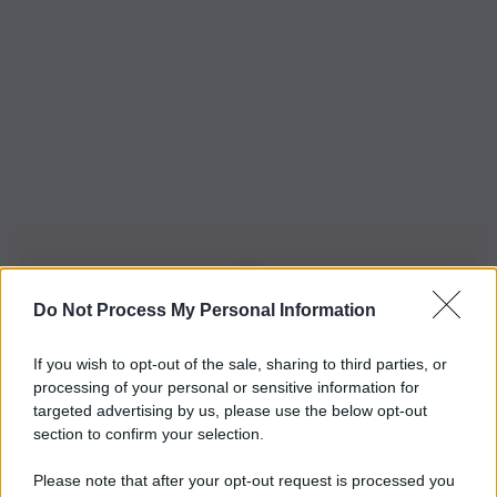
Do Not Process My Personal Information
Iscriviti alla nostra Newsletter
If you wish to opt-out of the sale, sharing to third parties, or
Iscriviti alla nostra newsletter per non perdere le ultime
processing of your personal or sensitive information for
novità
targeted advertising by us, please use the below opt-out
section to confirm your selection.
Iscriviti Ora
Please note that after your opt-out request is processed you