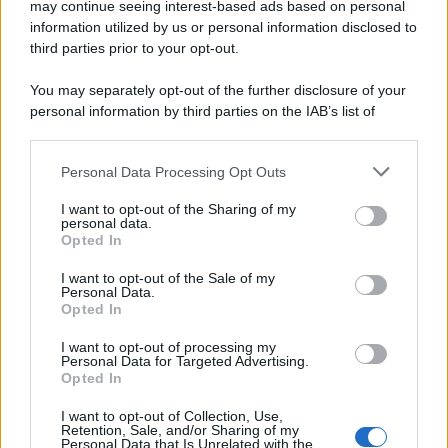
may continue seeing interest-based ads based on personal
information utilized by us or personal information disclosed to
third parties prior to your opt-out.
You may separately opt-out of the further disclosure of your
personal information by third parties on the IAB’s list of
© 2026 | Ediservice s.r.l. 95126 Catania – Via Principe
downstream participants.
Nicola, 22 – P.IVA: 01153210875 – Cciaa Catania n.
Personal Data Processing Opt Outs
This information may also be disclosed by us to third parties
01153210875 – Quotidiano di Sicilia usufruisce dei
on the IAB’s List of Downstream Participants that may further
contributi di cui al D.lgs n. 70/2017
I want to opt-out of the Sharing of my
disclose it to other third parties.
personal data.
Opted In
I want to opt-out of the Sale of my
Personal Data.
Chi Siamo
Opted In
Fondazione Etica e Valori Marilù Tregua
Fondatore Carlo Alberto Tregua
Lavora con noi
I want to opt-out of processing my
Personal Data for Targeted Advertising.
Gerenza
Opted In
I want to opt-out of Collection, Use,
Retention, Sale, and/or Sharing of my
Personal Data that Is Unrelated with the