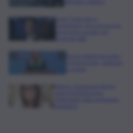
diffondere malware
Covid, ‘Conte-day’ in
commissione: “non sono un eroe
ma un uomo corretto, non
troverete nulla”
Guccini, Meloni: l’ho amato
e mi ha formato, continuerò
a cantarlo
Palermo, l’operazione Varchi è
anche nel Sottogoverno:
D’Alessandro nella commissione
Urbanistica