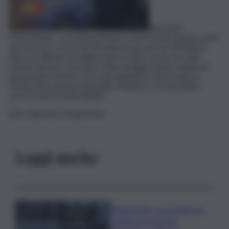
MILANO
(ITALPRESS) – La Polizia di Stato è intervenuta questa notte
verso le ore 3.15 in via Varsavia (zona sud-est di Milano)
dove un 18enne di origine slava è stato ucciso da colpi
d’arma da fuoco al torace dopo un’aggressione subita da
più persone mentre si trovava all’interno di un furgone.
Trasportato presso l’ospedale Policlinico, è lì deceduto
verso le 04.25.(ITALPRESS).
Foto: Agenzia Fotogramma
Leggi anche
Bitdefender: popolarità de
L’Odissea usata per