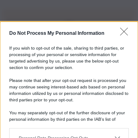
Do Not Process My Personal Information
Iscriviti alla nostra Newsletter
If you wish to opt-out of the sale, sharing to third parties, or
Iscriviti alla nostra newsletter per non perdere le ultime
processing of your personal or sensitive information for
novità
targeted advertising by us, please use the below opt-out
section to confirm your selection.
Iscriviti Ora
Please note that after your opt-out request is processed you
may continue seeing interest-based ads based on personal
information utilized by us or personal information disclosed to
third parties prior to your opt-out.
You may separately opt-out of the further disclosure of your
personal information by third parties on the IAB’s list of
© 2026 | Ediservice s.r.l. 95126 Catania – Via Principe
downstream participants.
Nicola, 22 – P.IVA: 01153210875 – Cciaa Catania n.
Personal Data Processing Opt Outs