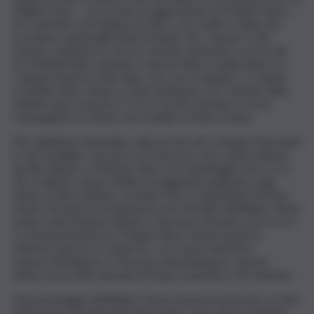
Miguel Deus – avversario di oggi insieme al fratello Nuno –
ha costretto i portoghesi al ritiro, con Coello e Tapia che
accedono quindi agli ottavi di finale. Per i numeri 1 del
mondo, campioni in carica e vincitori domenica scorsa del
P1 di Rotterdam, domani ci sarà la sfida a Juanlu Esbri e a
‘Capitan America’ Alex Ruiz, che con un doppio 7-5 hanno
sconfitto Marc Sintes e Dani Santigosa. Tra i risultati della
mattina spicca anche il 7-6 6-1 di Javi Garrido e Lucas
Campagnolo su Mario Del Castillo e Mario Huete.
Nel tabellone femminile, nulla da fare per Giorgia Marchetti
e Lea Godallier: l’azzurra e la francese sono state battute
da Ale Salazar e Martina Calvo con il punteggio di 6-1 6-3.
Per il talento classe 2008 e la leggenda spagnola, negli
ottavi, un’altra italiana, Carolina Orsi, e l’argentina Martina
Fassio. Ad aprire il programma sul Centrale dell’Allianz Cloud
erano state Marina Guinart e Veronica Virseda con il 6-3 6-
1 a Ksenia Sharifova e Virginia Riera. Avanti anche le
‘Martas’, Barrera e Caparros, così come Martinez
Gomez/Rodriguez e Canovas/Laia Rodriguez, queste
ultime avversarie domani di Paula Josemaria e Ari Sanchez.
Nel pomeriggio dell’Allianz Cloud, buona la prima per un alto
attesissimo protagonista del torneo, Juan Lebron, insieme