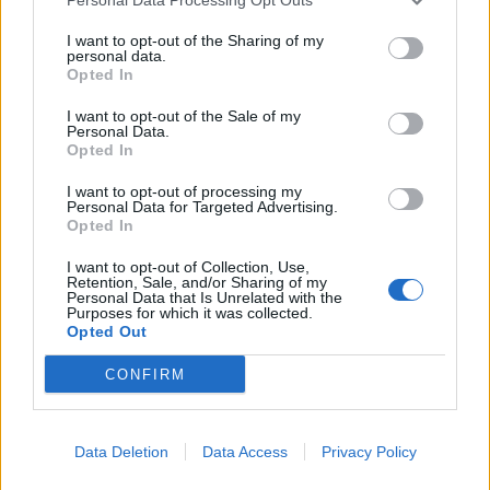
This information may also be disclosed by us to third parties
01153210875 – Quotidiano di Sicilia usufruisce dei
on the IAB’s List of Downstream Participants that may further
contributi di cui al D.lgs n. 70/2017
I want to opt-out of the Sharing of my
disclose it to other third parties.
personal data.
Opted In
I want to opt-out of the Sale of my
Personal Data.
Chi Siamo
Opted In
Fondazione Etica e Valori Marilù Tregua
Fondatore Carlo Alberto Tregua
Lavora con noi
I want to opt-out of processing my
Personal Data for Targeted Advertising.
Gerenza
Opted In
I want to opt-out of Collection, Use,
Retention, Sale, and/or Sharing of my
Personal Data that Is Unrelated with the
Purposes for which it was collected.
Opted Out
Scarica l’app
CONFIRM
Privacy Policy
Preferenze Privacy
Data Deletion
Data Access
Privacy Policy