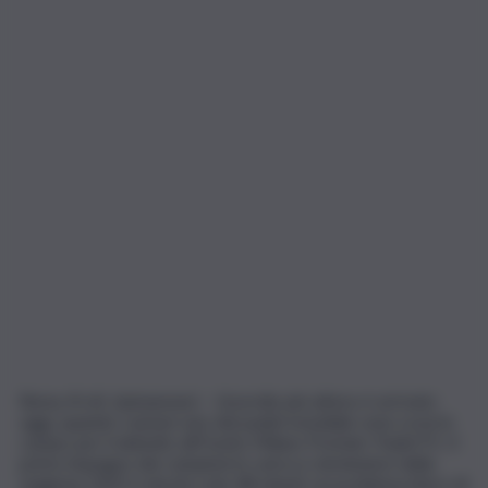
Roma, 8 ott. (askanews) – L’esordio più atteso è arrivato
oggi, quando i numeri uno del padel mondiale sono scesi in
campo per il debutto all’Oysho Milano Premier Padel P1. Il
primo impegno dei campioni in carica e dominatori della
stagione 2025 è durato solo 48 minuti: un problema fisico di