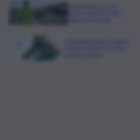
Tamponamento tra più
vetture sulla A29, traffico
rallentato a Torretta
Codice della strada, si studiano
le novità: patente a 17 anni e
sorpasso a destra