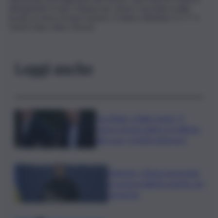
all’argentino Franco Stupaczuk. Senza concedere palle
break, le teste di serie numero 3 hanno eliminato 6-3 7-5
David Gala e Alex Chozas.
Leggi anche
Joe Biden, il figlio rivela: “Il
cancro di mio padre si è diffuso
alle ossa, è molto doloroso”
Zelensky: Stiamo lavorando
su nostra balistica anche con
Leonardo