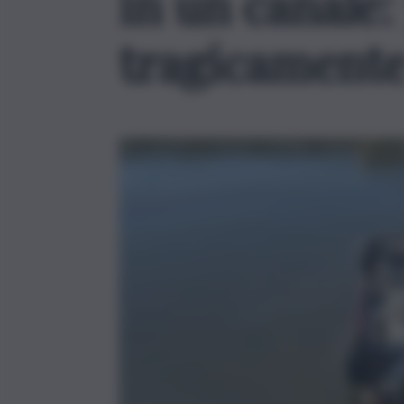
in un canale
tragicament