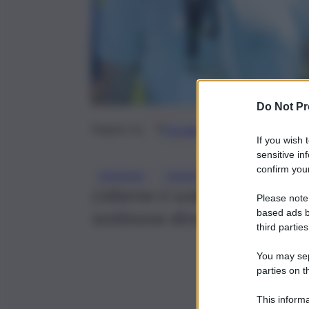
Do Not Pr
Google
Discover
Fonti 
Seguici su
If you wish 
sensitive in
confirm your
, 
, 
MINIVAN
VENEZIA
VIGILI DEL F
L’allarme è scattato alle 6.30
Please note
based ads b
testimone diretto dell’incident
third parties
You may sepa
parties on t
This informa