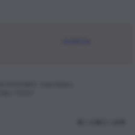
Iscriviti Ora
.IVA: 01153210875 – Cciaa Catania n.
 D.lgs n. 70/2017