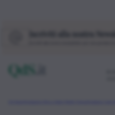
Iscriviti alla nostra News
Iscriviti alla nostra newsletter per non perdere 
© 20
0115
Chi Siamo
Fondazione Etica e Valori Marilù Tregua
Fondatore Carlo 