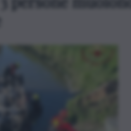
: 3 persone muoion
e