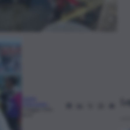
Daniele
Le
D’Alessandro
9 Maggio 2026,
09:02