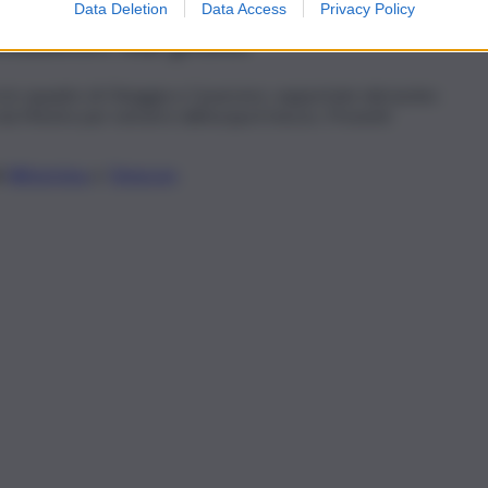
Data Deletion
Data Access
Privacy Policy
ozzatori sul posto
on le squadre di Chioggia e Cavarzere, supportate dal nucleo
 da Mestre per estrarre dall’acqua il mezzo. Presenti
li
WhatsApp
e
Telegram