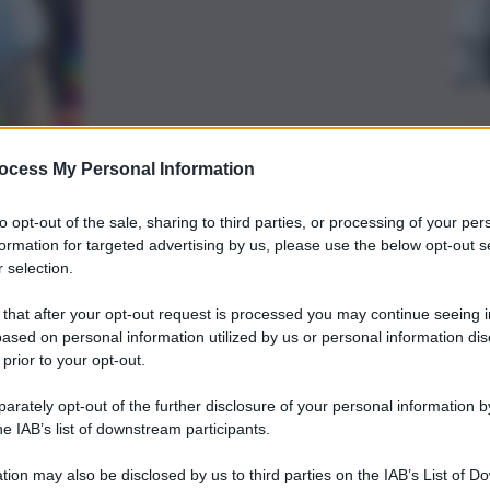
ocess My Personal Information
preferite
to opt-out of the sale, sharing to third parties, or processing of your per
formation for targeted advertising by us, please use the below opt-out s
 selection.
UOCO
 di questa mattina, dopo che un
 that after your opt-out request is processed you may continue seeing i
ased on personal information utilized by us or personal information dis
e ha avvertito i carabinieri
 prior to your opt-out.
rately opt-out of the further disclosure of your personal information by
he IAB’s list of downstream participants.
tion may also be disclosed by us to third parties on the IAB’s List of 