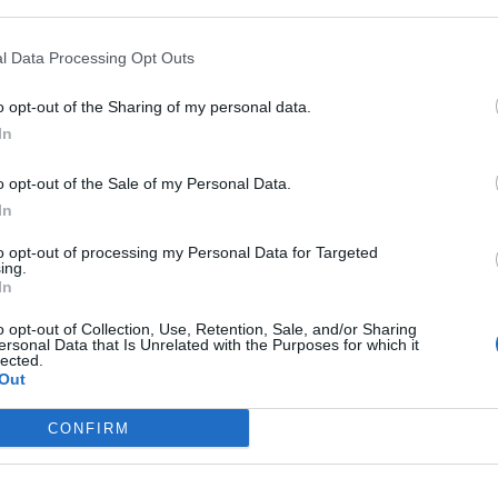
 that may further disclose it to other third parties.
l Data Processing Opt Outs
o opt-out of the Sharing of my personal data.
In
o opt-out of the Sale of my Personal Data.
In
to opt-out of processing my Personal Data for Targeted
dente stradale accaduto nel
Veneziano
alle prime luci
ing.
sone a bordo si è ribaltato ed è
finito dentro un canale
in
In
hioggia, nel Veneziano.
o opt-out of Collection, Use, Retention, Sale, and/or Sharing
ersonal Data that Is Unrelated with the Purposes for which it
lected.
Out
a, dopo che un testimone diretto dell’incidente ha avvertito
CONFIRM
scire autonomamente dal veicolo prima dell’arrivo dei
tavano disperse, dopo poco sono stati recuperati i corpi
i incastrati all’interno del veicolo.