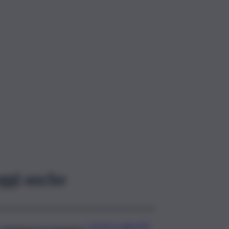
ggi anche
Scontro sulla A29