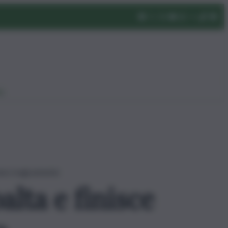
eo
iono tragicamente
lta e finisce