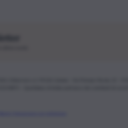
letter
le ultime novità
26 | Ediservice s.r.l. 95126 Catania – Via Principe Nicola, 22 – P
3210875 – Quotidiano di Sicilia usufruisce dei contributi di cui al
Alberto Tregua
Lavora con noi
Gerenza