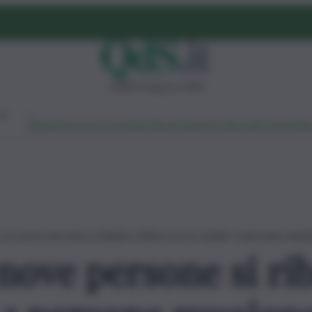
sabato 8 agosto 2026
Ambiente
Lavoro
Economia
Politica
Cultura
Dai Mercati
Podcast
Vid
con nove persone si ribalta e finisce in un canale: 3 persone muo
ove persone si riba