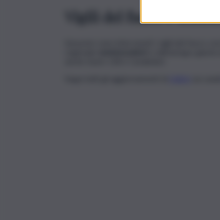
Vigili del fuoco e somm
Sul posto sono intervenuti i vigili del fuoco c
regionale
sommozzatori
e dall’autogru giunta
anche Suem 118 e Carabinieri.
Segui tutti gli aggiornamenti di
QdS.it
sui cana