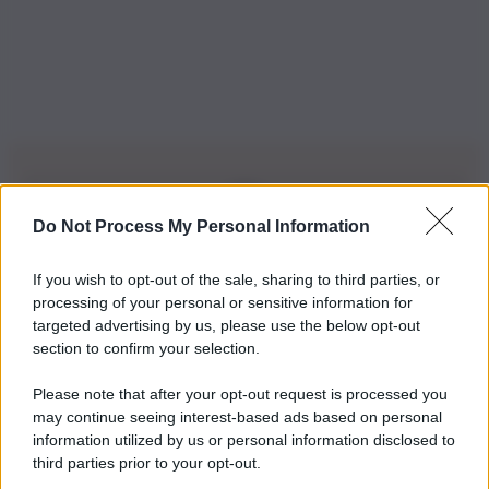
Do Not Process My Personal Information
Iscriviti alla nostra Newsletter
If you wish to opt-out of the sale, sharing to third parties, or
Iscriviti alla nostra newsletter per non perdere le ultime
processing of your personal or sensitive information for
novità
targeted advertising by us, please use the below opt-out
section to confirm your selection.
Iscriviti Ora
Please note that after your opt-out request is processed you
may continue seeing interest-based ads based on personal
information utilized by us or personal information disclosed to
third parties prior to your opt-out.