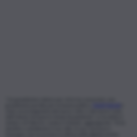
“Un grandissimo dolore per chi lo ha conosciuto, una
grandissima perdita per la buona politica.
David Sassoli
è
stato un protagonista del nuovo volto e del nuovo ruolo
dell’Unione Europea in tempi di pandemia”. Lo ha detto il
sindaco di Palermo, Leoluca Orlando, aggiungendo: “Di lui
desidero sottolineare il suo stile, la sua coerenza e
l’impegno che ha profuso in difesa della dignità umana.