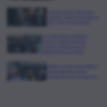
Il “circolo vizioso” dei tirocini
regionali, la denuncia di Lauria al
QdS: “Non sono funzionali”
Caro voli in Sicilia, la Regione
proroga i rimborsi: la nuova
scadenza e gli importi per i
viaggiatori da e per l’Isola
Palermo, il molo trapezoidale si
avvicina alla città: al via la
fermata Amat per tre linee bus