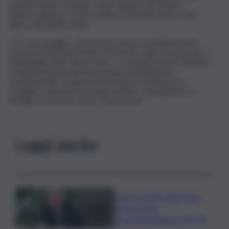
Sassoli, infatti, è sempre stato attento alla cultura
dell’accoglienza, ai temi relativi al Mediterraneo e alla
difesa dei diritti umani”.
“Lo scorso giugno, ad esempio, aveva condiviso la mia
proposta di istituire il Recs, il servizio civile europeo per il
salvataggio delle vite in mare – conclude il primo cittadino -.
L’Unione europea perde un punto di riferimento
fondamentale. In questo momento di sofferenza e
preghiera esprimo le mie più sentite condoglianze ai
familiari a cui sono vicino”. (Askanews)
Leggi anche
Sogin: in 2025 utile balza
oltre 2,5 mln,
decommissioning al 47,7%