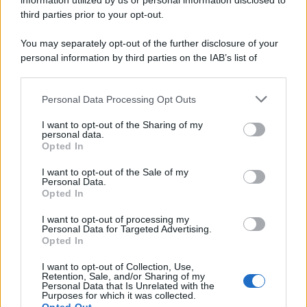
information utilized by us or personal information disclosed to
third parties prior to your opt-out.
You may separately opt-out of the further disclosure of your
personal information by third parties on the IAB’s list of
© 2026 | Ediservice s.r.l. 95126 Catania – Via Principe
downstream participants.
Nicola, 22 – P.IVA: 01153210875 – Cciaa Catania n.
Personal Data Processing Opt Outs
This information may also be disclosed by us to third parties
01153210875 – Quotidiano di Sicilia usufruisce dei
on the IAB’s List of Downstream Participants that may further
contributi di cui al D.lgs n. 70/2017
I want to opt-out of the Sharing of my
disclose it to other third parties.
personal data.
Opted In
I want to opt-out of the Sale of my
Personal Data.
Chi Siamo
Opted In
Fondazione Etica e Valori Marilù Tregua
Fondatore Carlo Alberto Tregua
Lavora con noi
I want to opt-out of processing my
Personal Data for Targeted Advertising.
Gerenza
Opted In
I want to opt-out of Collection, Use,
Retention, Sale, and/or Sharing of my
Personal Data that Is Unrelated with the
Purposes for which it was collected.