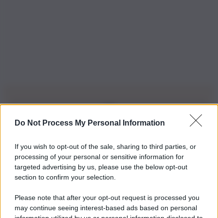
Do Not Process My Personal Information
Iscriviti alla nostra Newsletter
If you wish to opt-out of the sale, sharing to third parties, or
Iscriviti alla nostra newsletter per non perdere le ultime
processing of your personal or sensitive information for
novità
targeted advertising by us, please use the below opt-out
section to confirm your selection.
Iscriviti Ora
Please note that after your opt-out request is processed you
may continue seeing interest-based ads based on personal