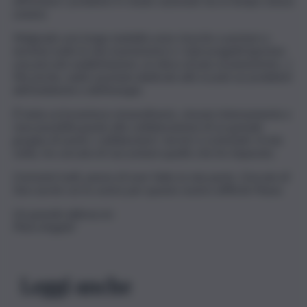
affrontare i problemi in modo razionale ma al tempo stesso
umano
.
Malgrado una lunga malattia sono riuscito a portare a
termine tutte le mie trasmissioni e i miei progetti (persino
una piccola soddisfazione: un disco di jazz al pianoforte…).
Ma anche, sedici puntate dedicate alla scuola sui problemi
dell’ambiente e dell’energia
.
È stata un’avventura straordinaria, vissuta intensamente e
resa possibile grazie alla collaborazione di un grande
gruppo di autori, collaboratori, tecnici e scienziati. A mia
volta, ho cercato di raccontare quello che ho imparato
.
Carissimi tutti, penso di aver fatto la mia parte. Cercate di
fare anche voi la vostra per questo nostro difficile Paese
.
Un grande abbraccio
Piero Angela
“
Leggi anche