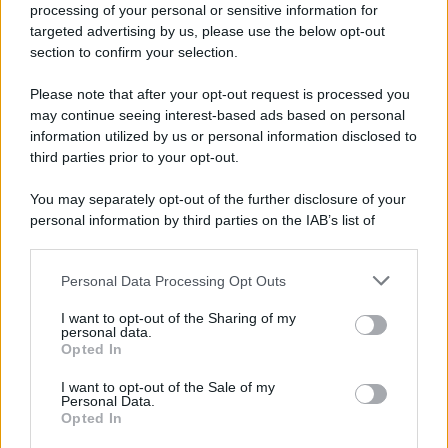
Iscriviti alla nostra newsletter per non perdere le ultime
processing of your personal or sensitive information for
novità
targeted advertising by us, please use the below opt-out
section to confirm your selection.
Iscriviti Ora
Please note that after your opt-out request is processed you
may continue seeing interest-based ads based on personal
information utilized by us or personal information disclosed to
third parties prior to your opt-out.
You may separately opt-out of the further disclosure of your
personal information by third parties on the IAB’s list of
© 2026 | Ediservice s.r.l. 95126 Catania – Via Principe
downstream participants.
Nicola, 22 – P.IVA: 01153210875 – Cciaa Catania n.
Personal Data Processing Opt Outs
This information may also be disclosed by us to third parties
01153210875 – Quotidiano di Sicilia usufruisce dei
on the IAB’s List of Downstream Participants that may further
contributi di cui al D.lgs n. 70/2017
I want to opt-out of the Sharing of my
disclose it to other third parties.
personal data.
Opted In
I want to opt-out of the Sale of my
Personal Data.
Chi Siamo
Opted In
Fondazione Etica e Valori Marilù Tregua
Fondatore Carlo Alberto Tregua