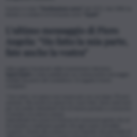
Il primo è stato
“Destinazione uomo”
del 1971. Nel 1981 ha
iniziato a condurre la fortunata serie
“Quark”
.
L’ultimo messaggio di Piero
Angela: “Ho fatto la mia parte,
fate anche la vostra”
Sulla pagina Facebook della trasmissione televisiva
SuperQuark
è stato pubblicato un commovente messaggio
d’addio da parte del conduttore. Di seguito il testo
completo:
“
Cari amici, mi spiace non essere più con voi dopo 70 anni
assieme. Ma anche la natura ha i suoi ritmi. Sono stati anni
per me molto stimolanti che mi hanno portato a conoscere
il mondo e la natura umana.
Soprattutto ho avuto la fortuna di conoscere gente che mi
ha aiutato a realizzare quello che ogni uomo vorrebbe
scoprire. Grazie alla scienza e a un metodo che permette di