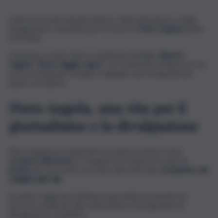
Lutto nel mondo del giornalismo, della televisione e della
divulgazione scientifica per la morte di
Piero Angela
all’età
di 93 anni.
L’annuncio è stato dato in mattinata dal figlio
Alberto
Angela
.
“Buon viaggio papà”
, è il commento di Alberto in un
post su Facebook al quale è allegato una fotografia del
padre sorridente.
Piero Angela, una vita per il
giornalismo e la divulgazione
Piero Angela ha cominciato la propria carriera come
cronista radiofonico
. In seguito ha ricoperto il ruolo di
inviato
per poi essere uno dei volti posti alla
conduzione del
telegiornale Rai
.
A partire dagli anni Settanta il giornalista ha iniziato un
percorso dedicato alla realizzazione di programmi di
divulgazione scientifica.