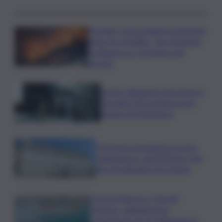
Acireale, il tema degli incendi tiene
banco in Consiglio. “Far rispettare
l’ordinanza su scerbatura dei
terreni”
Siccità, abitazioni senz’acqua a
Terrasini. Dal Comune arriva
bypass di emergenza
I Governi promettono ma non
mantengono: dal 2020 ben 550
decreti attuativi non emessi
Porti di Palermo e Termini
Imerese, aggiudicata la
concessione da 15 milioni per la