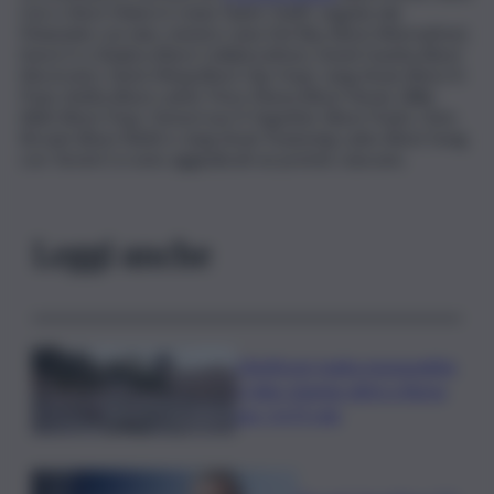
Live e Best Video) è stata Taylor Swift, seguita dai
Maneskin con due, mentre Lana Del Rey (Best Alternative),
Karol G e Shakira (Best Collaboration), David Guetta (Best
Electronic), Nicki Minaj (Best Hip Hop), Jung Kook (Best K-
Pop), Anitta (Best Latin), Peso Pluma (Best New), Billie
Eilish (Best Pop), Tomorrow X Together (Best Push), Chris
Brown (Best R&B) e Jung Kook Featuring Latto (Best Song
con ‘Seven’) si sono aggiudicati un premio ciascuno.
Leggi anche
L’Antitrust multa monopattini,
e-bike sharing attivi a Roma
per 2,675 mln