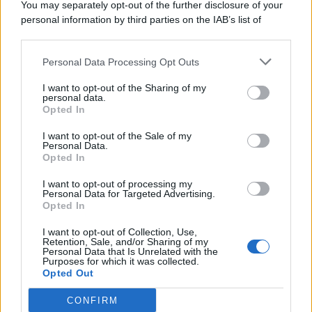
You may separately opt-out of the further disclosure of your
personal information by third parties on the IAB’s list of
© 2026 | Ediservice s.r.l. 95126 Catania – Via Principe
downstream participants.
Nicola, 22 – P.IVA: 01153210875 – Cciaa Catania n.
Personal Data Processing Opt Outs
This information may also be disclosed by us to third parties
01153210875 – Quotidiano di Sicilia usufruisce dei
on the IAB’s List of Downstream Participants that may further
contributi di cui al D.lgs n. 70/2017
I want to opt-out of the Sharing of my
disclose it to other third parties.
personal data.
Opted In
I want to opt-out of the Sale of my
Personal Data.
Chi Siamo
Opted In
Fondazione Etica e Valori Marilù Tregua
Fondatore Carlo Alberto Tregua
Lavora con noi
I want to opt-out of processing my
Personal Data for Targeted Advertising.
Gerenza
Opted In
I want to opt-out of Collection, Use,
Retention, Sale, and/or Sharing of my
Personal Data that Is Unrelated with the
Purposes for which it was collected.
Opted Out
Scarica l’app
CONFIRM