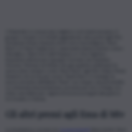
I Maneskin si consacrano migliore rock band europea. Il
gruppo romano si è infatti aggiudicato due premi agli Mtv
European Music Awards di ieri sera: il prestigioso ‘Best
Rock’ e il ‘Best Italian Act’, superando band iconiche come i
Metallica, i Red Hot Chili Peppers e i Foo Fighters.
Ennesima vittoria per il gruppo formato da Damiano,
Victoria, Thomas ed Ethan che già qualche settimana fa
aveva vinto sempre come ‘Best Rock’ agli Mtv Video Music
Award e di cui sta per uscire ‘Rush! (Are U Coming)’, la
nuova versione dell’album ‘Rush’ con cinque canzoni inedite.
La cerimonia di premiazione, prevista per ieri a Parigi, era
stata cancellata per ragioni di sicurezza legati alla guerra
tra Israele e Hamas.
Gli altri premi agli Ema di Mtv
La trionfatrice con ben tre
riconoscimenti
(Best Artist, Best