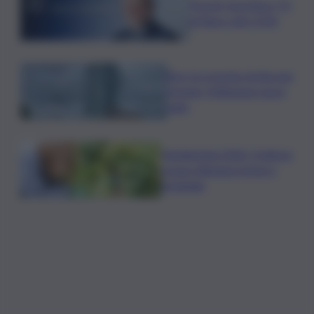
Picardi, Sportface TV
al fianco del CONI
Bce: la crescita rischia una
frenata, l’inflazione nuovi
rialzi
Vendemmia 2026, il fattore
acqua ridisegna tempi e
strategie