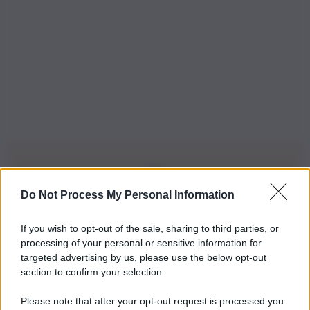
Do Not Process My Personal Information
Iscriviti alla nostra Newsletter
If you wish to opt-out of the sale, sharing to third parties, or
Iscriviti alla nostra newsletter per non perdere le ultime
processing of your personal or sensitive information for
novità
targeted advertising by us, please use the below opt-out
section to confirm your selection.
Iscriviti Ora
Please note that after your opt-out request is processed you