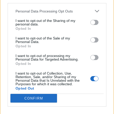
downstream participants.
Nicola, 22 – P.IVA: 01153210875 – Cciaa Catania n.
Personal Data Processing Opt Outs
This information may also be disclosed by us to third parties
01153210875 – Quotidiano di Sicilia usufruisce dei
on the IAB’s List of Downstream Participants that may further
contributi di cui al D.lgs n. 70/2017
I want to opt-out of the Sharing of my
disclose it to other third parties.
personal data.
Opted In
I want to opt-out of the Sale of my
Personal Data.
Chi Siamo
Opted In
Fondazione Etica e Valori Marilù Tregua
Fondatore Carlo Alberto Tregua
Lavora con noi
I want to opt-out of processing my
Personal Data for Targeted Advertising.
Gerenza
Opted In
I want to opt-out of Collection, Use,
Retention, Sale, and/or Sharing of my
Personal Data that Is Unrelated with the
Purposes for which it was collected.
Opted Out
Scarica l’app
CONFIRM
Privacy Policy
Preferenze Privacy