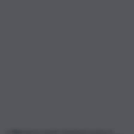
La
Nasa
(Agenzia spaziale statunitense) ha deciso di