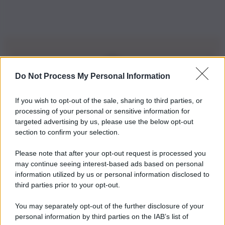
Do Not Process My Personal Information
Iscriviti alla nostra Newsletter
If you wish to opt-out of the sale, sharing to third parties, or
Iscriviti alla nostra newsletter per non perdere le ultime
processing of your personal or sensitive information for
novità
targeted advertising by us, please use the below opt-out
section to confirm your selection.
Iscriviti Ora
Please note that after your opt-out request is processed you
may continue seeing interest-based ads based on personal
information utilized by us or personal information disclosed to
third parties prior to your opt-out.
You may separately opt-out of the further disclosure of your
personal information by third parties on the IAB’s list of
© 2026 | Ediservice s.r.l. 95126 Catania – Via Principe