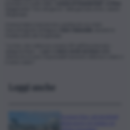
premiare lo scatto della “
cometa di Neanderthal”
sull’
Etna
,
eleggendola “foto del giorno” della giornata di ieri, sabato
28 gennaio.
A immortalare il pirotecnico spettacolo era stato
l’astrofotografo di Ragusa,
Dario Giannobile
, durante la
fredda notte del 23 gennaio.
“La foto, che cattura la cometa Ztf sull’Etna innevata –
spiega la Nasa – coglie il
colore verde turchese
della
chioma di cui sono responsabili l’aumento della luce solare e
il vento solare”.
Leggi anche
Eruzione Etna, voli ripristinati
all’aeroporto di Catania con
effetto immediato