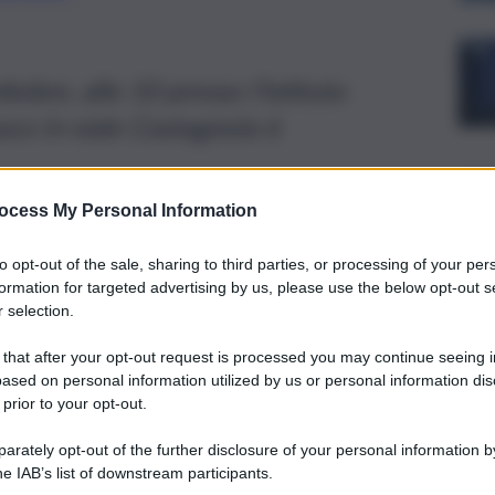
obre, alle 10 presso l’Istituto
o in viale Castagnola 6
ocess My Personal Information
to opt-out of the sale, sharing to third parties, or processing of your per
formation for targeted advertising by us, please use the below opt-out s
 selection.
 that after your opt-out request is processed you may continue seeing i
ased on personal information utilized by us or personal information dis
 prior to your opt-out.
rately opt-out of the further disclosure of your personal information by
he IAB’s list of downstream participants.