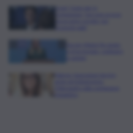
Covid, ‘Conte-day’ in
commissione: “non sono un eroe
ma un uomo corretto, non
troverete nulla”
Guccini, Meloni: l’ho amato
e mi ha formato, continuerò
a cantarlo
Palermo, l’operazione Varchi è
anche nel Sottogoverno:
D’Alessandro nella commissione
Urbanistica