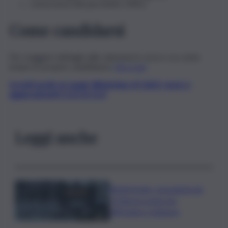
conoscenza del pacchetto Office.
Come candidarsi
Per maggiori dettagli sulle selezioni in corso e su come
inviare le proprie candidature
clicca qui
.
Iscriviti gratis al canale WhatsApp di QdS.it, news e
aggiornamenti CLICCA QUI
Leggi anche
Bitdefender: popolarità de
L’Odissea usata per
diffondere malware