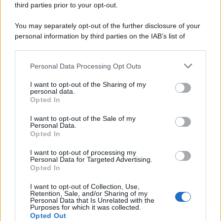
third parties prior to your opt-out.
You may separately opt-out of the further disclosure of your
personal information by third parties on the IAB’s list of
© 2026 | Ediservice s.r.l. 95126 Catania – Via Principe
downstream participants.
Nicola, 22 – P.IVA: 01153210875 – Cciaa Catania n.
Personal Data Processing Opt Outs
This information may also be disclosed by us to third parties
01153210875 – Quotidiano di Sicilia usufruisce dei
on the IAB’s List of Downstream Participants that may further
contributi di cui al D.lgs n. 70/2017
I want to opt-out of the Sharing of my
disclose it to other third parties.
personal data.
Opted In
I want to opt-out of the Sale of my
Personal Data.
Chi Siamo
Opted In
Fondazione Etica e Valori Marilù Tregua
Fondatore Carlo Alberto Tregua
Lavora con noi
I want to opt-out of processing my
Personal Data for Targeted Advertising.
Gerenza
Opted In
I want to opt-out of Collection, Use,
Retention, Sale, and/or Sharing of my
Personal Data that Is Unrelated with the
Purposes for which it was collected.
Opted Out
Scarica l’app