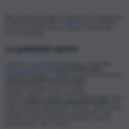
NV
, compagnia di navigazione specializzata in collegamenti
marittimi in Italia (Sardegna e
Sicilia
) e in Europa (Albania,
Francia, Isole Baleari, Marocco, Spagna e Tunisia) è alla
ricerca di personale.
Le posizioni aperte
L’azienda cerca personale da impiegare a bordo della
proprie grandi navi veloci
(
cuochi
,
health & safety
compliance specialist, 1º ufficiale di macchina e marinai) e
a
terra presso gli uffici di Genova e Napoli
(amministrativi, buyer, deck performance
specialist, hospitality inventory & planner
specialist, integrator engineer, Italy e Balearic islands trade
analyst, it
analyst, it program management specialist
, legal
contract specialist, ling specialist, manager – technical, new
building plan approval specialist, project planner, retail
category operator, sales business analyst e technical
superintendent – deck & engine).