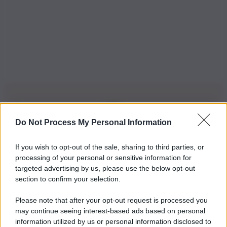
Do Not Process My Personal Information
Iscriviti alla nostra Newsletter
If you wish to opt-out of the sale, sharing to third parties, or
Iscriviti alla nostra newsletter per non perdere le ultime
processing of your personal or sensitive information for
novità
targeted advertising by us, please use the below opt-out
section to confirm your selection.
Iscriviti Ora
Please note that after your opt-out request is processed you
may continue seeing interest-based ads based on personal
information utilized by us or personal information disclosed to