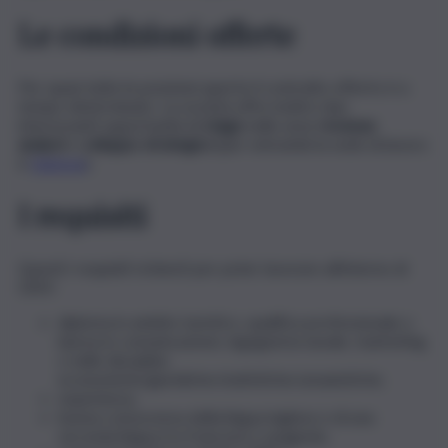
Le condizioni offerte
Per quasi tutte le posizioni aperte il contratto offerto è a
tempo determinato. La società offre inoltre due
interessanti opportunità di
stage
nelle aree
revenue
analyst
e
sviluppo strategico
(per entrambi la sede di lavoro
è
Genova
).
I requisiti
Questi i requisiti richiesti per poter lavorare all’interno di
GNV:
diploma in ambito turistico, qualifica professionale o
laurea in comunicazione, ingegneria navale, marketing
o nelle discipline
economiche/giuridiche/statistiche/umanistiche,
esperienza,
buona conoscenza della lingua inglese e di una
seconda lingua tra francese e spagnolo,