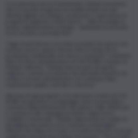
In un panorama ancora frammentato, Nebula si posiziona
oltre il concetto di agenzia di modelli virtuali: non solo
identità digitali, ma sviluppo, produzione e supervisione di
progetti AI applicati a settori diversi – dalla tecnologia al
beauty, dall’automotive al design – eliminando la necessità
di set, location e prototipi fisici.
“Oggi i brand devono raccontare prodotti che spesso non
esistono ancora, oppure devono farlo in tempi che la
produzione tradizionale non riesce a sostenere” commenta
Silvio De Rossi, amministratore di THE ROW e founder di
Nebula Collective. “Nebula nasce proprio da questa
esigenza: costruire un sistema che permetta di partire da
un’idea e arrivare direttamente a un contenuto finito,
mantenendo qualità, controllo e coerenza”.
Alla base di ogni progetto c’è la direzione creativa di THE
ROW, che garantisce un linguaggio visivo riconoscibile e
coerente indipendentemente dal settore. Dallo still life per
e-commerce alle campagne prodotto, l’approccio è
scalabile e trasversale. “Nebula rappresenta un cambio di
paradigma nel modo in cui si costruisce un’immagine”
afferma Tina Talina, AI Creator e Creative Director tra le più
qualificate nel panorama italiano ed europeo. “Non si tratta