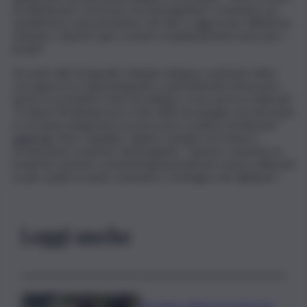
di ottimizzare i processi, ma di progettare contenuti con
una libertà e una precisione che fino a oggi erano difficili da
ottenere. Questo apre scenari completamente nuovi per i
brand”.
Accanto alla fotografia, Nebula sviluppa contenuti video
con approccio cinematografico, permettendo di lavorare
anche su prodotti in fase di sviluppo o non ancora realizzati.
“Il valore di Nebula non è solo nella tecnologia, ma nel modo
in cui viene integrata in un processo creativo strutturato”
aggiunge Nico Lanubile, regista, founder di Oroboro
Productions e partner del progetto. “Questo consente ai
brand di costruire contenuti già pensati per essere utilizzati
su più canali, in modo coerente e strategico fin dall’inizio”.
Leggi anche
Bruciano rifiuti pericolosi nel