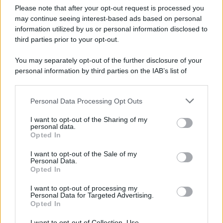
Please note that after your opt-out request is processed you
may continue seeing interest-based ads based on personal
information utilized by us or personal information disclosed to
third parties prior to your opt-out.
You may separately opt-out of the further disclosure of your
personal information by third parties on the IAB’s list of
© 2026 | Ediservice s.r.l. 95126 Catania – Via Principe
downstream participants.
Nicola, 22 – P.IVA: 01153210875 – Cciaa Catania n.
Personal Data Processing Opt Outs
This information may also be disclosed by us to third parties
01153210875 – Quotidiano di Sicilia usufruisce dei
on the IAB’s List of Downstream Participants that may further
contributi di cui al D.lgs n. 70/2017
I want to opt-out of the Sharing of my
disclose it to other third parties.
personal data.
Opted In
I want to opt-out of the Sale of my
Personal Data.
Chi Siamo
Opted In
Fondazione Etica e Valori Marilù Tregua
Fondatore Carlo Alberto Tregua
Lavora con noi
I want to opt-out of processing my
Personal Data for Targeted Advertising.
Gerenza
Opted In
I want to opt-out of Collection, Use,