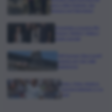
parco delle Madonie, due
denunce nel Palermitano
Presentato a Locarno film
Totorici “Ketticé”, Bellucci
ospite speciale
Tuffi Europei, Elisa Cosetti
argento nel ‘volo’ dalla
piattaforma
Calco, l’Inter chiude la
tournee battendo 2-1 la
Juve