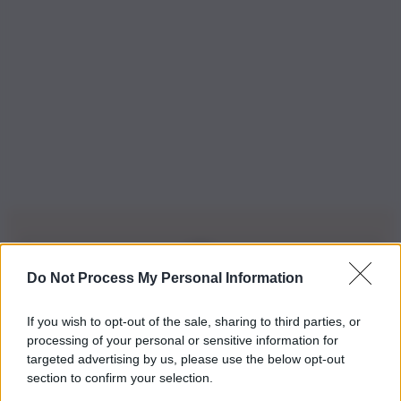
Do Not Process My Personal Information
Iscriviti alla nostra Newsletter
If you wish to opt-out of the sale, sharing to third parties, or
Iscriviti alla nostra newsletter per non perdere le ultime
processing of your personal or sensitive information for
novità
targeted advertising by us, please use the below opt-out
section to confirm your selection.
Iscriviti Ora