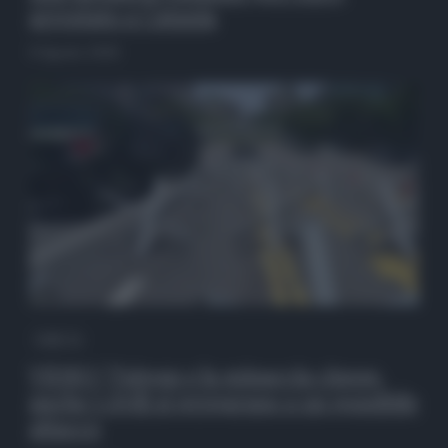
arrestato a Catania
9 Agosto 2026
QdS Tv
VIDEO | Taiwan e la minaccia cinese,
anche i civili si preparano a un possibile
attacco