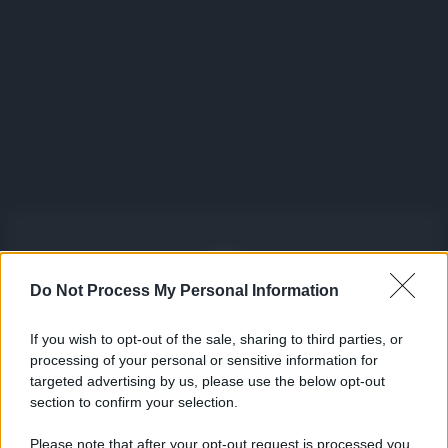
Do Not Process My Personal Information
Iscriviti alla nostra Newsletter
If you wish to opt-out of the sale, sharing to third parties, or
Iscriviti alla nostra newsletter per non perdere le ultime
processing of your personal or sensitive information for
novità
targeted advertising by us, please use the below opt-out
section to confirm your selection.
Iscriviti Ora
Please note that after your opt-out request is processed you