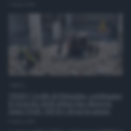
7 Agosto 2026
QdS Tv
VIDEO | Crollo di Pistunina, continuano
le ricerche degli ultimi due dispersi:
team USAR, NBCR e droni in azione
6 Agosto 2026