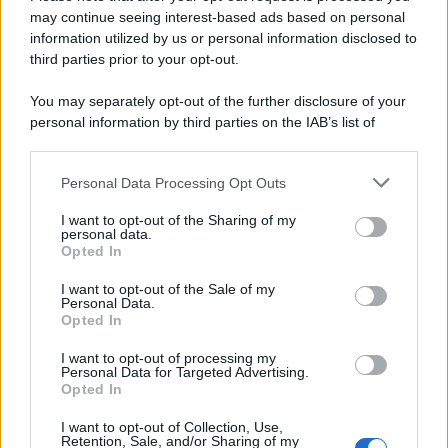
may continue seeing interest-based ads based on personal
information utilized by us or personal information disclosed to
third parties prior to your opt-out.
You may separately opt-out of the further disclosure of your
personal information by third parties on the IAB’s list of
© 2026 | Ediservice s.r.l. 95126 Catania – Via Principe
downstream participants.
Nicola, 22 – P.IVA: 01153210875 – Cciaa Catania n.
Personal Data Processing Opt Outs
This information may also be disclosed by us to third parties
01153210875 – Quotidiano di Sicilia usufruisce dei
on the IAB’s List of Downstream Participants that may further
contributi di cui al D.lgs n. 70/2017
I want to opt-out of the Sharing of my
disclose it to other third parties.
personal data.
Opted In
I want to opt-out of the Sale of my
Personal Data.
Chi Siamo
Opted In
Fondazione Etica e Valori Marilù Tregua
Fondatore Carlo Alberto Tregua
Lavora con noi
I want to opt-out of processing my
Personal Data for Targeted Advertising.
Gerenza
Opted In
I want to opt-out of Collection, Use,
Retention, Sale, and/or Sharing of my