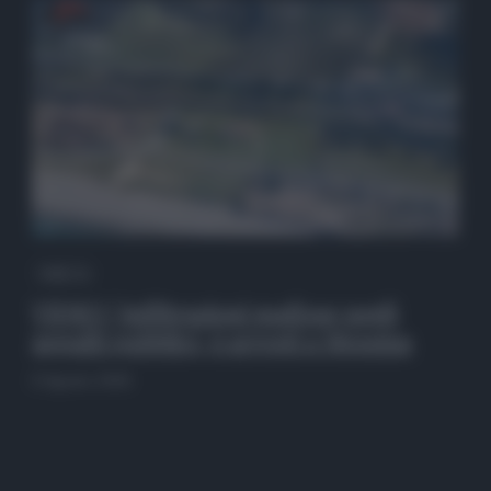
QdS Tv
VIDEO | Infiltrazioni mafiose negli
appalti pubblici, 6 arresti a Messina
6 Agosto 2026