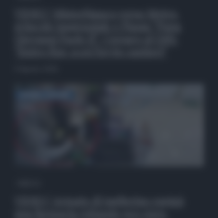
VIDEO | Misterbianco verso Metro,
svincolo tangenziale e Piazza “Papa
Giovanni Paolo II”. Corsaro al QdS:
“Entro fine 2026 l’avvio cantieri”
9 Agosto 2026
QdS Tv
VIDEO | Armato di taglierino rapinò
una farmacia rubando 900 euro,