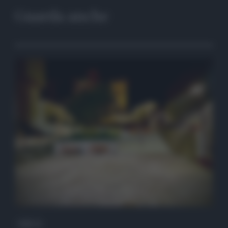
Guarda anche
QdS Tv