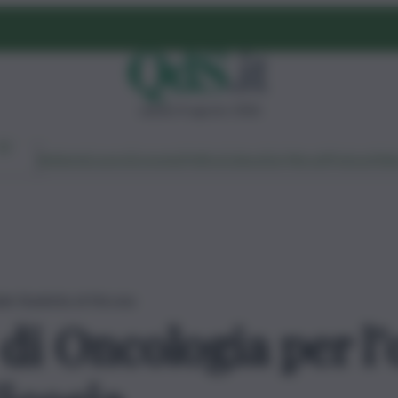
sabato 8 agosto 2026
Ambiente
Lavoro
Economia
Politica
Cultura
Dai Mercati
Podcast
Vid
le Basilotta di Nicosia
di Oncologia per l’