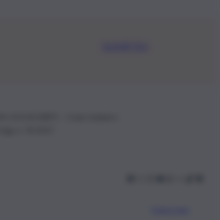
Iscriviti Ora
.IVA: 01153210875 – Cciaa Catania n.
 D.lgs n. 70/2017
Scarica l’app