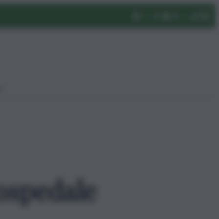
eo
ospedale