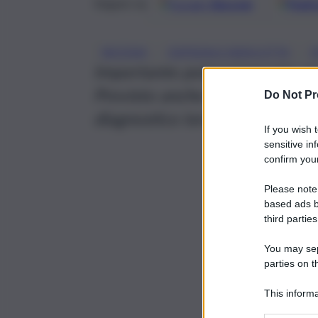
Google
Discover
Fonti 
Seguici su
, 
, 
NICOSIA
OSPEDALE BASILOTTA
O
Importante potenziamento per l
Previsto anche un servizio di 
Do Not Pr
diagnostico terapeutico dei pa
If you wish 
sensitive in
confirm your
Please note
based ads b
third parties
You may sepa
parties on t
This informa
Participants