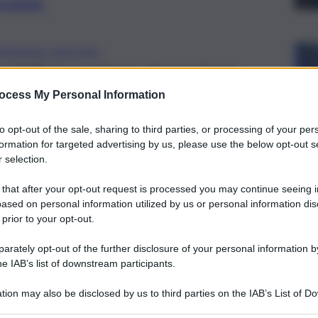
preferite
SPEDALE NICOSIA
’offerta sanitaria del territorio.
accoglienza e di gestione del percorso
ocess My Personal Information
zienti
to opt-out of the sale, sharing to third parties, or processing of your per
formation for targeted advertising by us, please use the below opt-out s
 selection.
 that after your opt-out request is processed you may continue seeing i
ased on personal information utilized by us or personal information dis
 prior to your opt-out.
rately opt-out of the further disclosure of your personal information by
he IAB’s list of downstream participants.
tion may also be disclosed by us to third parties on the IAB’s List of 
 that may further disclose it to other third parties.