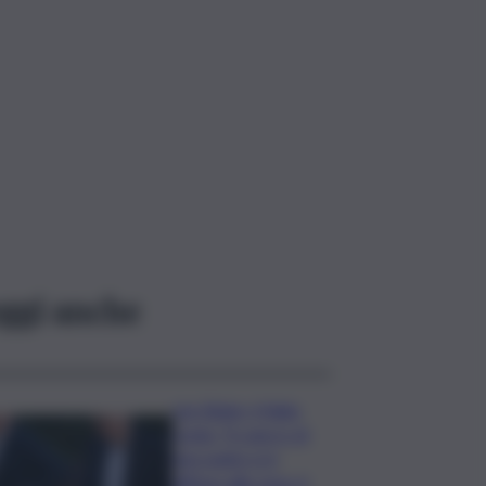
ggi anche
Joe Biden, il figlio
rivela: “Il cancro di
mio padre si è
diffuso alle ossa, è