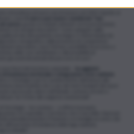
to di incidenza di nuovi casi di tumore nel 2022 rispetto al
olineato come
il cancro può essere considerato “una
 più spesso
, grazie ai risultati ottenuti con la prevenzione,
aziente e le terapie innovative”. Come spiegato dalla
qualità di vita del paziente oncologico è determinata da
diagnostico-terapeutica, dalla presenza di competenze
sanitarie innovative, nuovi farmaci, possibilità di accesso a
estione delle cure simultanee e alla possibilità di
nte gli snodi decisionali del percorso di cura”.
a zona Nord del territorio aziendale –
ha aggiunto
di Assistenza territoriale e Integrazione socio-sanitaria
ivo e strategico per le caratteristiche dell’utenza alla
sistenza di prossimità che è uno dei temi fondanti dei nuovi
 assume ancora più valore nell’attuale contesto di note e
ali per far fronte alle esigenze assistenziali”.
di Oncologia – ha concluso – a offrire la propria
azione tra ospedale e territorio che è una delle chiavi per
ali aziendali ponendo il Paziente e la famiglia al centro del
e all’inversione di tendenza della fuga sanitaria,
 ai cittadini”.