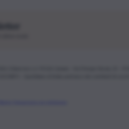
letter
le ultime novità
26 | Ediservice s.r.l. 95126 Catania – Via Principe Nicola, 22 – P
3210875 – Quotidiano di Sicilia usufruisce dei contributi di cui al
Alberto Tregua
Lavora con noi
Gerenza