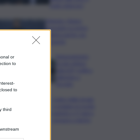
molto doloroso”
Zelensky: Stiamo
lavorando su nostra
balistica anche con
Leonardo
Tamponamento
sonal or
tra più vetture
ection to
sulla A29, traffico
rallentato a
nterest-
Torretta
closed to
Codice della strada,
si studiano le novità:
 third
patente a 17 anni e
sorpasso a destra
Downstream