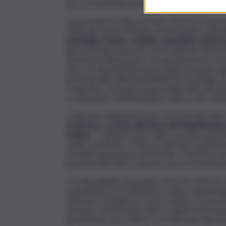
up e la somministrazione dei farmaci orali”.
Nonostante in Italia sia stato stimato un aumen
2020, gli esperti dell’Asp ennese hanno sott
patologia cronica, curabile e guaribile sempre
gli screening, la presa in carico globale del p
dottoressa Sambataro, “la sopravvivenza e la 
una corretta identificazione della strategia 
professionali, dalla disponibilità di tecnologie 
studi clinici, presenza di specialità volte alla g
condivisione multidisciplinare delle scelte dura
“L’apertura dell’ambulatorio di Oncologia nell
Francesco La Tona, direttore del Dipartimento 
(Adiss)
– è di particolare rilievo perché innovat
quale è dedicato, al fine di realizzare quell’as
modelli di assistenza territoriale. L’iniziativa
generali difficoltà a reperire risorse profession
“La disponibilità del gruppo di lavoro dell’Uoc 
competenza ed esperienza realizza quell’integr
utilizzare al meglio le risorse umane e strument
sistema, contribuendo altresì significativament
garantendo cure efficaci con riduzione dei disagi