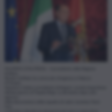
PALERMO (ITALPRESS) – Il presidente della Regione
Siciliana,
Renato Schifani, ha convocato d’urgenza a Palazzo
d’Orleans
Salvatore Ombra, presidente di Airgest, società di gestione
dell’aeroporto di Trapani Birgi. La decisione dopo aver
appreso
della disavventura della squadra di calcio Juventus Next
Gen,
costretta a dormire in aeroporto ieri sera a causa di un