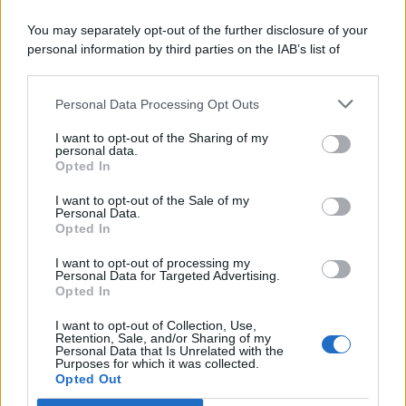
You may separately opt-out of the further disclosure of your
personal information by third parties on the IAB’s list of
© 2026 | Ediservice s.r.l. 95126 Catania – Via Principe
downstream participants.
Nicola, 22 – P.IVA: 01153210875 – Cciaa Catania n.
Personal Data Processing Opt Outs
This information may also be disclosed by us to third parties
01153210875 – Quotidiano di Sicilia usufruisce dei
on the IAB’s List of Downstream Participants that may further
contributi di cui al D.lgs n. 70/2017
I want to opt-out of the Sharing of my
disclose it to other third parties.
personal data.
Opted In
I want to opt-out of the Sale of my
Personal Data.
Chi Siamo
Opted In
Fondazione Etica e Valori Marilù Tregua
Fondatore Carlo Alberto Tregua
Lavora con noi
I want to opt-out of processing my
Personal Data for Targeted Advertising.
Gerenza
Opted In
I want to opt-out of Collection, Use,
Retention, Sale, and/or Sharing of my
Personal Data that Is Unrelated with the
Purposes for which it was collected.
Opted Out
Scarica l’app