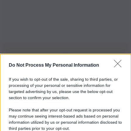
Do Not Process My Personal Information
Iscriviti alla nostra Newsletter
If you wish to opt-out of the sale, sharing to third parties, or
Iscriviti alla nostra newsletter per non perdere le ultime
processing of your personal or sensitive information for
novità
targeted advertising by us, please use the below opt-out
section to confirm your selection.
Iscriviti Ora
Please note that after your opt-out request is processed you
may continue seeing interest-based ads based on personal
information utilized by us or personal information disclosed to
third parties prior to your opt-out.