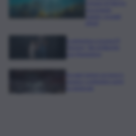
Comune di Palermo
raccomanda
cautela, i possibili
effetti
In anteprima a Locarno79
“Armony”, film di Albertini
con Mastandrea
Da oggi Camere un mese in
vacanza, a settembre sprint
su l.elettorale