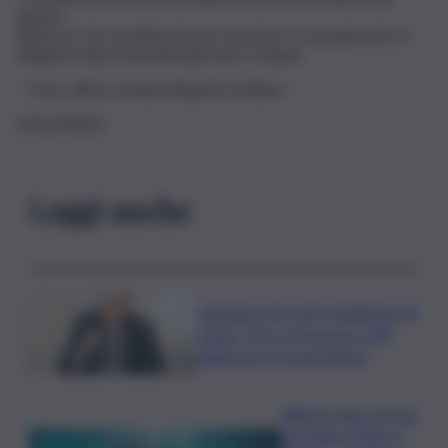
guasto
all’aereo che avrebbe dovuto riportare a casa giocatori e
dirigenti dopo la partita giocata a Trapani.
– Foto: ufficio stampa Regione Siciliana –
(ITALPRESS).
Leggi anche
Inchiesta sul Covid, l’audizione di
Conte: “Ecco chi sprecò 100
milioni per le mascherine”
Allarme alga tossica
a Vergine Maria: il