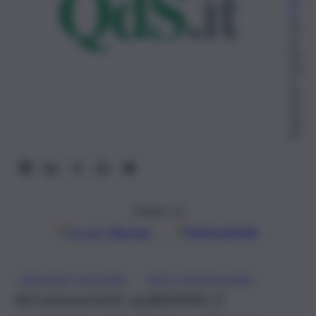
nd
ro
23
Se
tte
mb
re
20
25,
18:
03
Seguici su
Google
Discover
Fonti preferite
, 
REGIONE SICILIANA
RETE OSPEDALIERA
Ad annunciarlo soddisfatto il