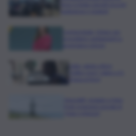
Terna, in Sicilia coinvolti circa 60
studentesse e studenti
Commerzbank, Orlopp: non
prevediamo cambiamenti su
governance a breve
Caldo, sabato città in
“bollino rosso” calano a 21.
Tregua al Nord
Venezia83, omaggio a Hugo
Pratt: proiezione speciale di
“Hugo a Venezia”