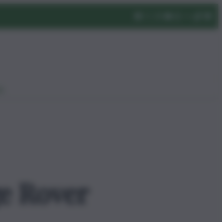
eo
e Rover