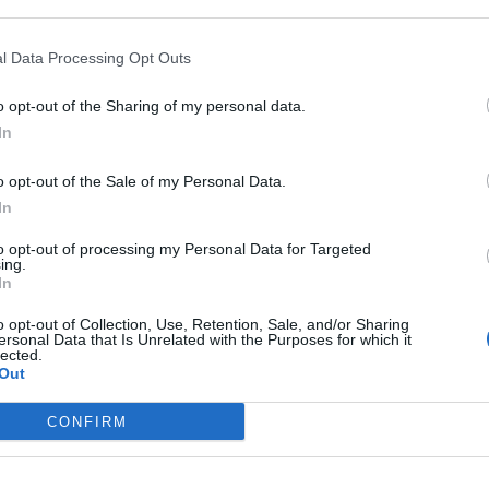
 that may further disclose it to other third parties.
e richiama alcuni dei celebri traguardi raggiunti dal
zione.
l Data Processing Opt Outs
 e la sua attuale seconda generazione ha fatto uno
 il contributo dell’attore Daniel Craig.
o opt-out of the Sharing of my personal data.
mondo per vetrina, stabilendo un record già nell’anno di
In
e subito dopo battendo il record di traversata del deserto di
ange Rover Sport ha conquistato un altro primato mondiale
o opt-out of the Sale of my Personal Data.
ielo in Cina.
In
icchita dei nuovi sei cilindri diesel Ingenium con tecnologia
to opt-out of processing my Personal Data for Targeted
 versione P400e Phev già presentata, offrendo ai clienti una
ing.
In
no disponibili sul sito:
www.landrover.it
dove è anche
o opt-out of Collection, Use, Retention, Sale, and/or Sharing
oprie preferenze.
ersonal Data that Is Unrelated with the Purposes for which it
lected.
Out
CONFIRM