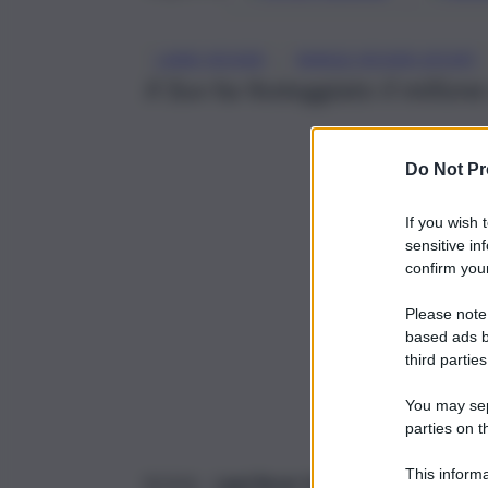
, 
LAND ROVER
RANGE ROVER SPORT
Il Suv ha festeggiato il milion
Do Not Pr
If you wish 
sensitive in
confirm your
Please note
based ads b
third parties
You may sepa
parties on t
This informa
ROMA –
Land Rover festeggia la consegna de