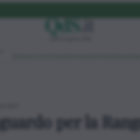
sabato 8 agosto 2026
Ambiente
Lavoro
Economia
Politica
Cultura
Dai Mercati
Podcast
Vid
ver Sport
guardo per la Rang