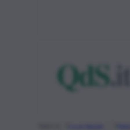
Google
Discover
Fonti 
Seguici su