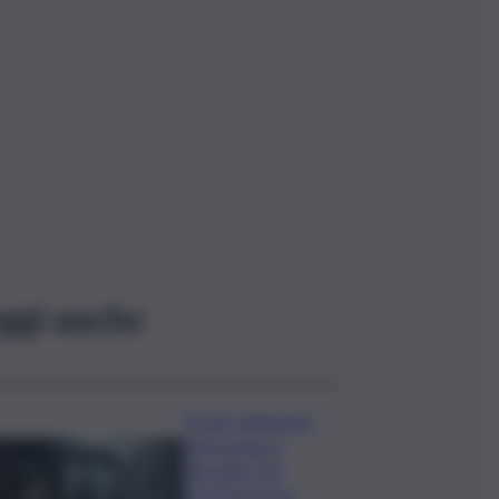
ggi anche
Siccità, abitazioni
senz’acqua a
Terrasini. Dal
Comune arriva