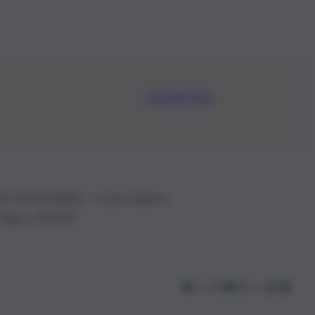
Iscriviti Ora
.IVA: 01153210875 – Cciaa Catania n.
 D.lgs n. 70/2017