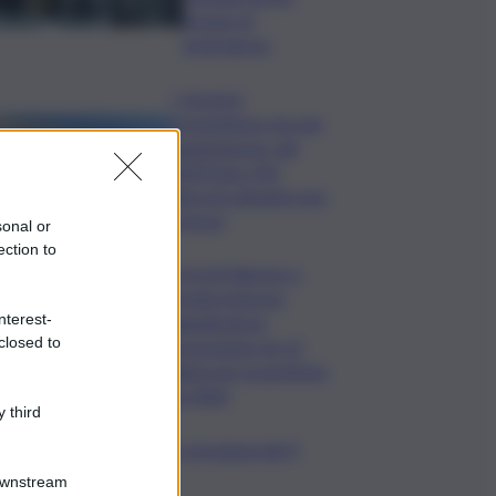
bypass di
emergenza
I Governi
promettono ma non
mantengono: dal
2020 ben 550
decreti attuativi non
emessi
sonal or
ection to
Porti di Palermo e
Termini Imerese,
nterest-
aggiudicata la
closed to
concessione da 15
milioni per la gestione
dei rifiuti
 third
copo della domenica, le previsioni del 9
to segno per segno
Downstream