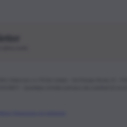
letter
le ultime novità
26 | Ediservice s.r.l. 95126 Catania – Via Principe Nicola, 22 – P
3210875 – Quotidiano di Sicilia usufruisce dei contributi di cui al
Alberto Tregua
Lavora con noi
Gerenza