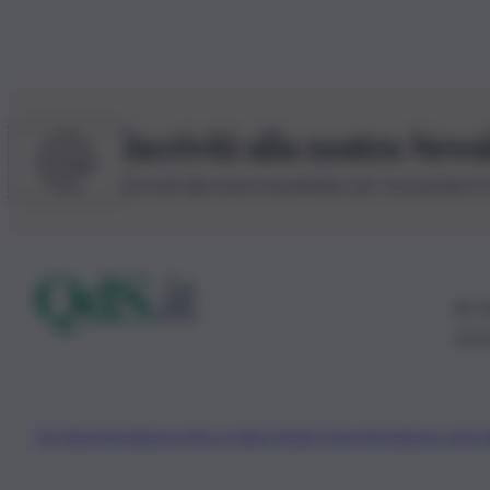
Iscriviti alla nostra News
Iscriviti alla nostra newsletter per non perdere 
© 20
0115
Chi Siamo
Fondazione Etica e Valori Marilù Tregua
Fondatore Carlo 