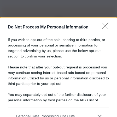
Do Not Process My Personal Information
Iscriviti alla nostra Newsletter
If you wish to opt-out of the sale, sharing to third parties, or
Iscriviti alla nostra newsletter per non perdere le ultime
processing of your personal or sensitive information for
novità
targeted advertising by us, please use the below opt-out
section to confirm your selection.
Iscriviti Ora
Please note that after your opt-out request is processed you
may continue seeing interest-based ads based on personal
information utilized by us or personal information disclosed to
third parties prior to your opt-out.
You may separately opt-out of the further disclosure of your
personal information by third parties on the IAB’s list of
© 2026 | Ediservice s.r.l. 95126 Catania – Via Principe
downstream participants.
Nicola, 22 – P.IVA: 01153210875 – Cciaa Catania n.
Personal Data Processing Opt Outs
This information may also be disclosed by us to third parties